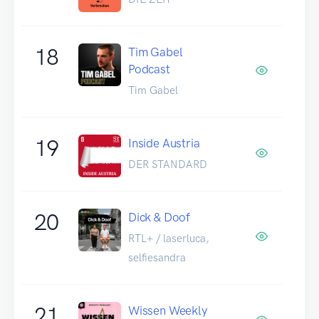
18
Tim Gabel
Podcast
Tim Gabel
19
Inside Austria
DER STANDARD
20
Dick & Doof
RTL+ / laserluca,
selfiesandra
21
Wissen Weekly