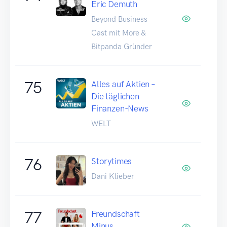
Eric Demuth
Beyond Business
Cast mit More &
Bitpanda Gründer
75
Alles auf Aktien –
Die täglichen
Finanzen-News
WELT
76
Storytimes
Dani Klieber
77
Freundschaft
Minus