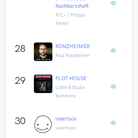
Nachbarschaft
RTL+ / Philipp
Fleiter
28
RONZHEIMER.
Paul Ronzheimer
29
PLOT HOUSE
Lottie & Studio
Bummens
30
laserluca
Laserluca