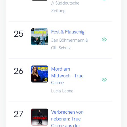
// Süddeutsche
Zeitung
25
Fest & Flauschig
Jan Böhmermann &
Olli Schulz
26
Mord am
Mittwoch - True
Crime
Lucia Leona
27
Verbrechen von
nebenan: True
Crime aus der