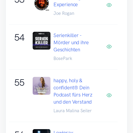
Experience
Joe Rogan
54
Serienkiller -
Mörder und ihre
Geschichten
BosePark
55
happy, holy &
confident® Dein
Podcast fürs Herz
und den Verstand
Laura Malina Seiler
Lewinray