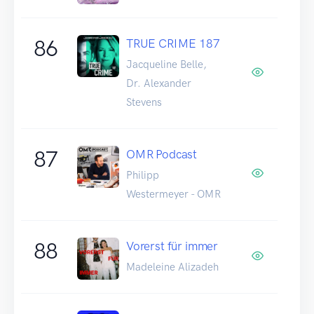
86
TRUE CRIME 187
Jacqueline Belle,
Dr. Alexander
Stevens
87
OMR Podcast
Philipp
Westermeyer - OMR
88
Vorerst für immer
Madeleine Alizadeh