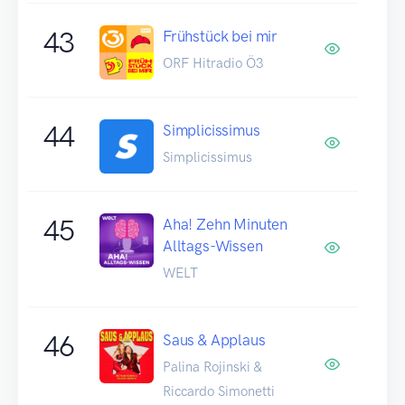
43
Frühstück bei mir
ORF Hitradio Ö3
44
Simplicissimus
Simplicissimus
45
Aha! Zehn Minuten
Alltags-Wissen
WELT
46
Saus & Applaus
Palina Rojinski &
Riccardo Simonetti