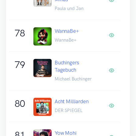
Paula und Jan
78
WannaBe+
WannaBe+
79
Buchingers
Tagebuch
Michael Buchinger
80
Acht Milliarden
DER SPIEGEL
81
Yow Mohi