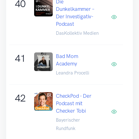
40
Die
Dunkelkammer –
Der Investigativ-
Podcast
DasKollektiv Medien
41
Bad Mom
Academy
Leandra Procelli
42
CheckPod - Der
Podcast mit
Checker Tobi
Bayerischer
Rundfunk