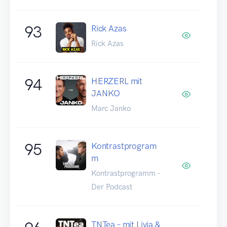
93
Rick Azas
Rick Azas
94
HERZERL mit
JANKO
Marc Janko
95
Kontrastprogram
m
Kontrastprogramm -
Der Podcast
TNTea – mit Livia &