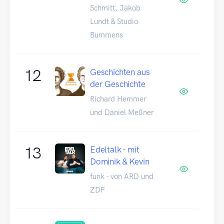
Schmitt, Jakob
Lundt & Studio
Bummens
12
Geschichten aus
der Geschichte
Richard Hemmer
und Daniel Meßner
13
Edeltalk - mit
Dominik & Kevin
funk - von ARD und
ZDF