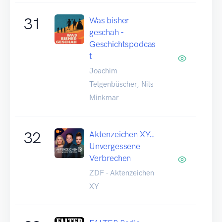
31
Was bisher
geschah -
Geschichtspodcas
t
Joachim
Telgenbüscher, Nils
Minkmar
32
Aktenzeichen XY…
Unvergessene
Verbrechen
ZDF - Aktenzeichen
XY