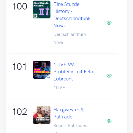
100
Eine Stunde
History -
Deutschlandfunk
Nova
Deutschlandfunk
Nova
101
1LIVE 99
Problems mit Felix
Lobrecht
1LIVE
102
Hangweyrer &
Palfrader
Robert Palfrader,