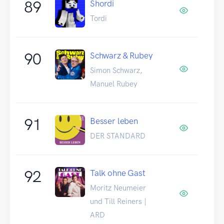
89
Shordi
Tordi
90
Schwarz & Rubey
Simon Schwarz,
Manuel Rubey
91
Besser leben
DER STANDARD
92
Talk ohne Gast
Moritz Neumeier
und Till Reiners |
ARD