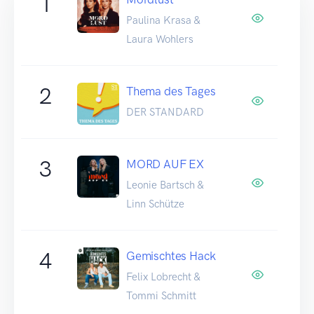
1
Paulina Krasa &
Laura Wohlers
2
Thema des Tages
DER STANDARD
3
MORD AUF EX
Leonie Bartsch &
Linn Schütze
4
Gemischtes Hack
Felix Lobrecht &
Tommi Schmitt