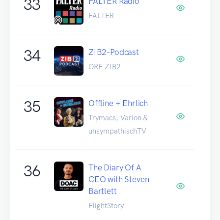
33
FALTER Radio
FALTER
34
ZIB2-Podcast
ORF ZIB2
35
Offline + Ehrlich
Trymacs, Varion &
unsympathischTV
36
The Diary Of A
CEO with Steven
Bartlett
FlightStory