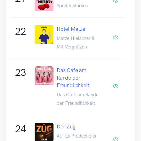
Spotify Studios
22
Hotel Matze
Matze Hielscher &
Mit Vergnügen
23
Das Café am
Rande der
Freundlichkeit
Das Café am Rande
der Freundlichkeit
24
Der Zug
Auf Ex Productions