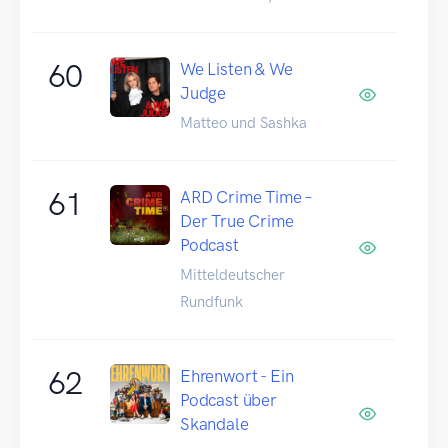
60
We Listen & We
Judge
Matteo und Sashka
61
ARD Crime Time –
Der True Crime
Podcast
Mitteldeutscher
Rundfunk
62
Ehrenwort - Ein
Podcast über
Skandale