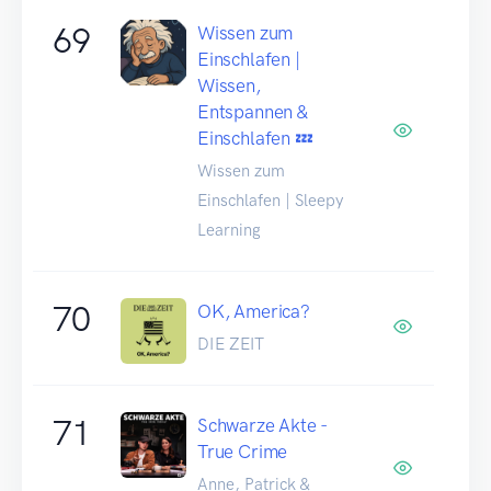
69
Wissen zum
Einschlafen |
Wissen,
Entspannen &
Einschlafen 💤
Wissen zum
Einschlafen | Sleepy
Learning
70
OK, America?
DIE ZEIT
71
Schwarze Akte -
True Crime
Anne, Patrick &