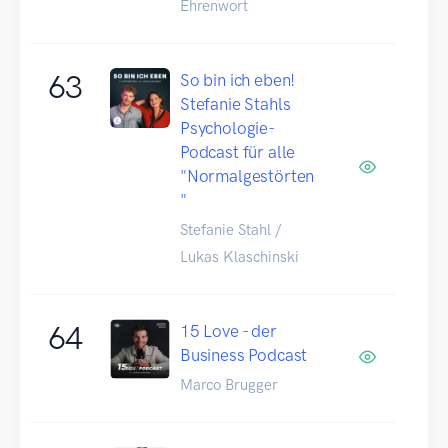
Ehrenwort
63
So bin ich eben!
Stefanie Stahls
Psychologie-
Podcast für alle
"Normalgestörten
"
Stefanie Stahl /
Lukas Klaschinski
64
15 Love - der
Business Podcast
Marco Brugger