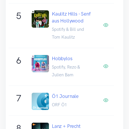
5
Kaulitz Hills - Senf
aus Hollywood
Spotify & Bill und
Tom Kaulitz
6
Hobbylos
Spotify, Rezo &
Julien Bam
7
Ö1 Journale
ORF Ö1
8
Lanz + Precht