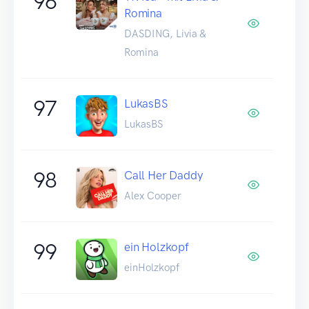
96
Romina
DASDING, Livia &
Romina
97
LukasBS
LukasBS
98
Call Her Daddy
Alex Cooper
99
ein Holzkopf
einHolzkopf