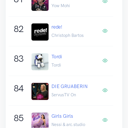
Yow Mohi
82
rede!
Christoph Bartos
83
Tordi
Tordi
84
DIE GRUABERIN
ServusTV On
85
Girls Girls
Nessi & arc.studio