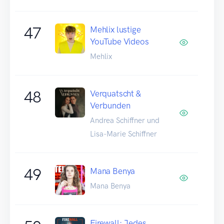
47
Mehlix lustige
YouTube Videos
Mehlix
48
Verquatscht &
Verbunden
Andrea Schiffner und
Lisa-Marie Schiffner
49
Mana Benya
Mana Benya
Firewall: Jedes