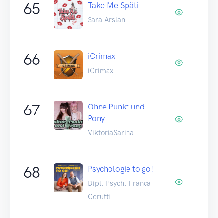
65
Take Me Späti
Sara Arslan
66
iCrimax
iCrimax
67
Ohne Punkt und
Pony
ViktoriaSarina
68
Psychologie to go!
Dipl. Psych. Franca
Cerutti