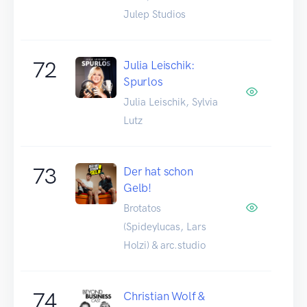
Julep Studios
72
Julia Leischik:
Spurlos
Julia Leischik, Sylvia
Lutz
73
Der hat schon
Gelb!
Brotatos
(Spideylucas, Lars
Holzi) & arc.studio
74
Christian Wolf &