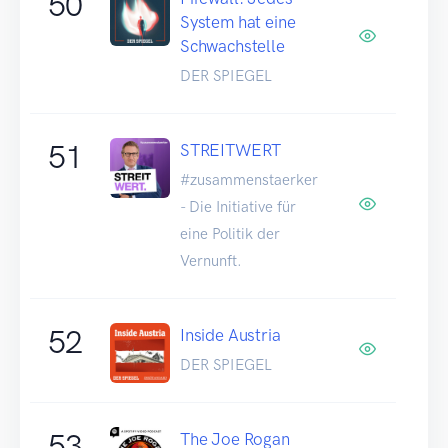
50
System hat eine
Schwachstelle
DER SPIEGEL
51
STREITWERT
#zusammenstaerker
- Die Initiative für
eine Politik der
Vernunft.
52
Inside Austria
DER SPIEGEL
53
The Joe Rogan