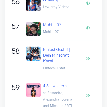
56
Lewinray Videos
57
Mohi__07
Mohi__07
58
EinfachGustaf |
Dein Minecraft
Kanal!
EinfachGustaf
59
4 Schwestern
selfiesandra,
Alexandra, Lorena
und Michelle / RTL+