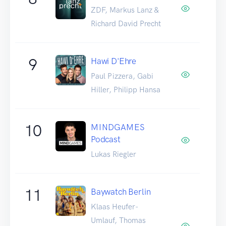
ZDF, Markus Lanz &
Richard David Precht
9
Hawi D'Ehre
Paul Pizzera, Gabi
Hiller, Philipp Hansa
10
MINDGAMES
Podcast
Lukas Riegler
11
Baywatch Berlin
Klaas Heufer-
Umlauf, Thomas