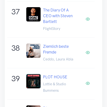
37
The Diary Of A
CEO with Steven
Bartlett
FlightStory
38
Ziemlich beste
Fremde
Ceddo, Laura Abla
39
PLOT HOUSE
Lottie & Studio
Bummens