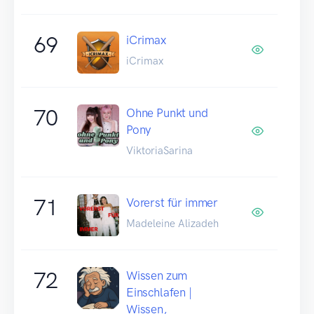
69
iCrimax
iCrimax
70
Ohne Punkt und
Pony
ViktoriaSarina
71
Vorerst für immer
Madeleine Alizadeh
72
Wissen zum
Einschlafen |
Wissen,