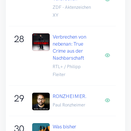
ZDF - Aktenzeichen
XY
28
Verbrechen von
nebenan: True
Crime aus der
Nachbarschaft
RTL+ / Philipp
Fleiter
29
RONZHEIMER.
Paul Ronzheimer
30
Was bisher