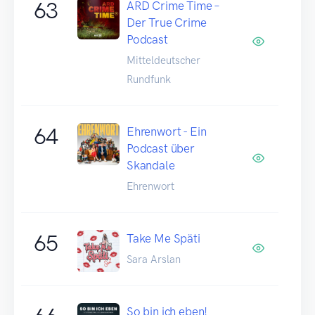
63
ARD Crime Time –
Der True Crime
Podcast
Mitteldeutscher
Rundfunk
64
Ehrenwort - Ein
Podcast über
Skandale
Ehrenwort
65
Take Me Späti
Sara Arslan
So bin ich eben!