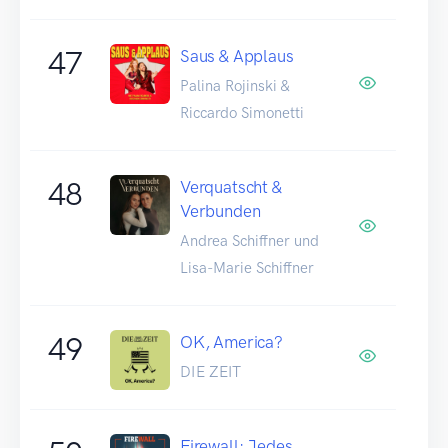
47
Saus & Applaus
Palina Rojinski &
Riccardo Simonetti
48
Verquatscht &
Verbunden
Andrea Schiffner und
Lisa-Marie Schiffner
49
OK, America?
DIE ZEIT
Firewall: Jedes