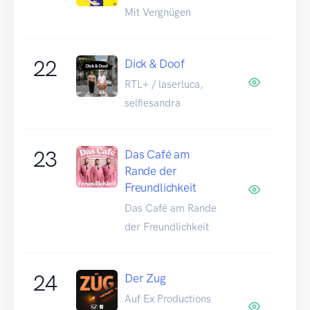
Mit Vergnügen
22
Dick & Doof
RTL+ / laserluca,
selfiesandra
23
Das Café am
Rande der
Freundlichkeit
Das Café am Rande
der Freundlichkeit
24
Der Zug
Auf Ex Productions