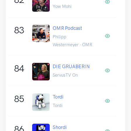
Yow Mohi
83
OMR Podcast
Philipp
Westermeyer - OMR
84
DIE GRUABERIN
ServusTV On
85
Tordi
Tordi
86
Shordi