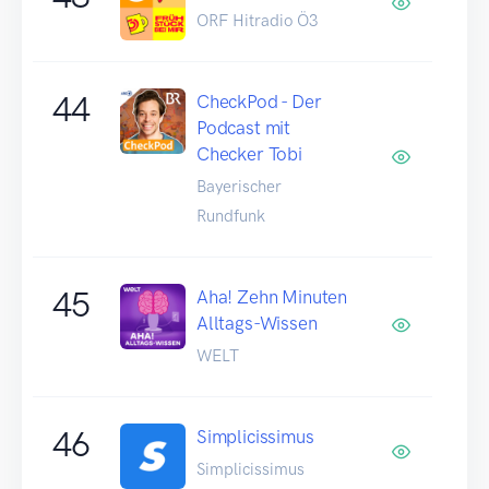
ORF Hitradio Ö3
44
CheckPod - Der
Podcast mit
Checker Tobi
Bayerischer
Rundfunk
45
Aha! Zehn Minuten
Alltags-Wissen
WELT
46
Simplicissimus
Simplicissimus