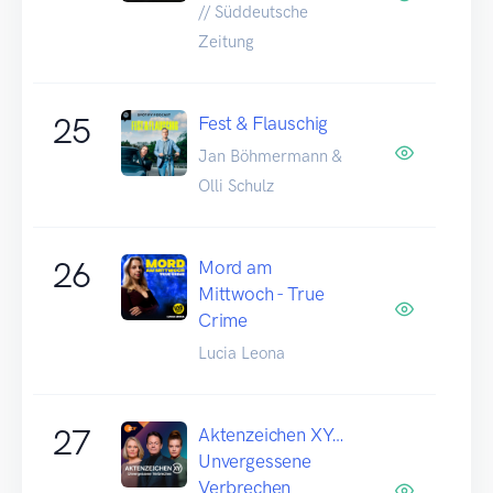
// Süddeutsche
Zeitung
25
Fest & Flauschig
Jan Böhmermann &
Olli Schulz
26
Mord am
Mittwoch - True
Crime
Lucia Leona
27
Aktenzeichen XY…
Unvergessene
Verbrechen