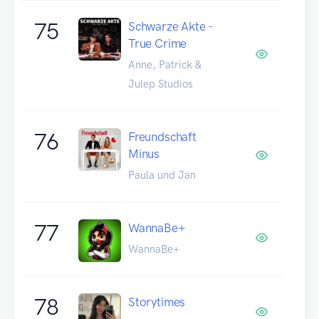
75
Schwarze Akte -
True Crime
Anne, Patrick &
Julep Studios
76
Freundschaft
Minus
Paula und Jan
77
WannaBe+
WannaBe+
78
Storytimes