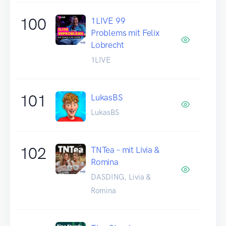
100
1LIVE 99
Problems mit Felix
Lobrecht
1LIVE
101
LukasBS
LukasBS
102
TNTea – mit Livia &
Romina
DASDING, Livia &
Romina