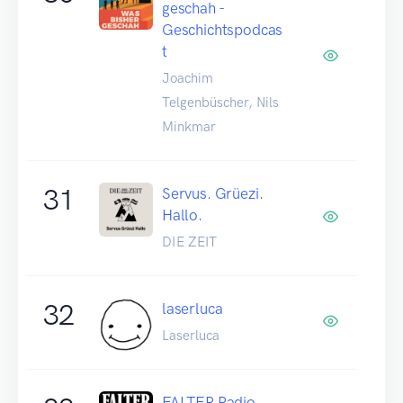
geschah -
Geschichtspodcas
t
Joachim
Telgenbüscher, Nils
Minkmar
31
Servus. Grüezi.
Hallo.
DIE ZEIT
32
laserluca
Laserluca
FALTER Radio