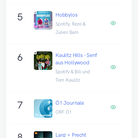
5
Hobbylos
Spotify, Rezo &
Julien Bam
6
Kaulitz Hills - Senf
aus Hollywood
Spotify & Bill und
Tom Kaulitz
7
Ö1 Journale
ORF Ö1
8
Lanz + Precht