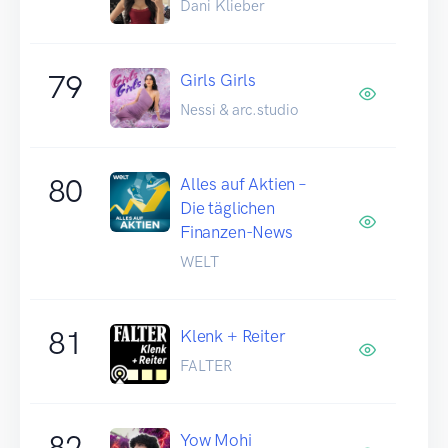
Dani Klieber
79
Girls Girls
Nessi & arc.studio
80
Alles auf Aktien –
Die täglichen
Finanzen-News
WELT
81
Klenk + Reiter
FALTER
82
Yow Mohi