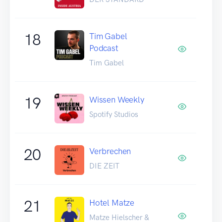
18
Tim Gabel
Podcast
Tim Gabel
19
Wissen Weekly
Spotify Studios
20
Verbrechen
DIE ZEIT
21
Hotel Matze
Matze Hielscher &