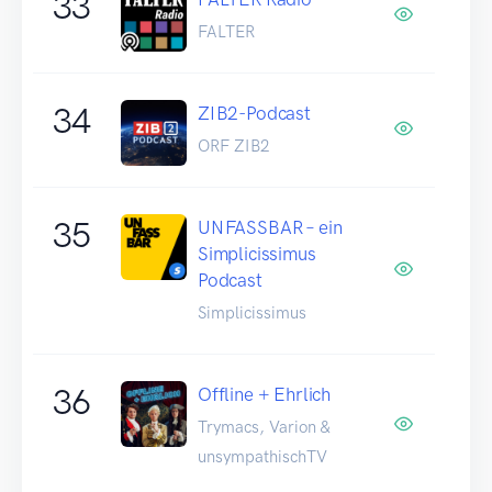
33
FALTER
34
ZIB2-Podcast
ORF ZIB2
35
UNFASSBAR – ein
Simplicissimus
Podcast
Simplicissimus
36
Offline + Ehrlich
Trymacs, Varion &
unsympathischTV