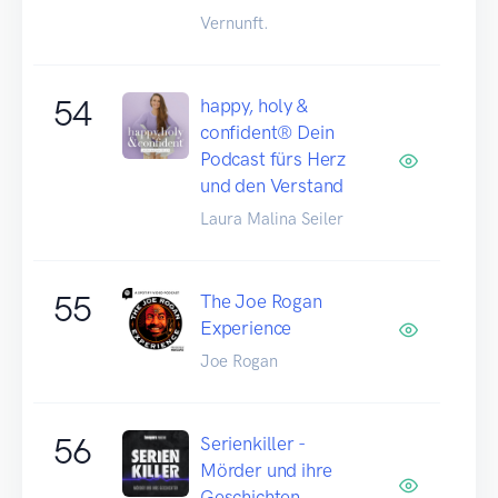
Vernunft.
54
happy, holy &
confident® Dein
Podcast fürs Herz
und den Verstand
Laura Malina Seiler
55
The Joe Rogan
Experience
Joe Rogan
56
Serienkiller -
Mörder und ihre
Geschichten