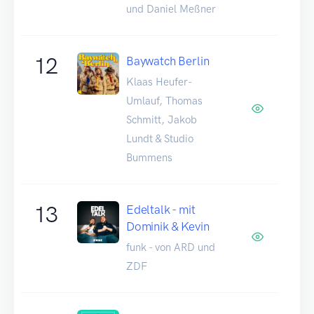
und Daniel Meßner
12
Baywatch Berlin
Klaas Heufer-
Umlauf, Thomas
Schmitt, Jakob
Lundt & Studio
Bummens
13
Edeltalk - mit
Dominik & Kevin
funk - von ARD und
ZDF