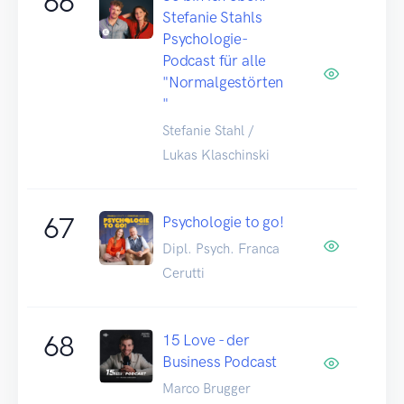
66
Stefanie Stahls
Psychologie-
Podcast für alle
"Normalgestörten
"
Stefanie Stahl /
Lukas Klaschinski
67
Psychologie to go!
Dipl. Psych. Franca
Cerutti
68
15 Love - der
Business Podcast
Marco Brugger