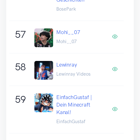
BosePark
57
Mohi__07
Mohi__07
58
Lewinray
Lewinray Videos
59
EinfachGustaf |
Dein Minecraft
Kanal!
EinfachGustaf