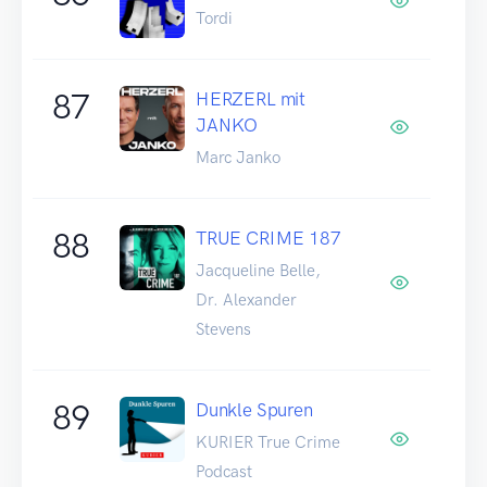
Tordi
87
HERZERL mit
JANKO
Marc Janko
88
TRUE CRIME 187
Jacqueline Belle,
Dr. Alexander
Stevens
89
Dunkle Spuren
KURIER True Crime
Podcast