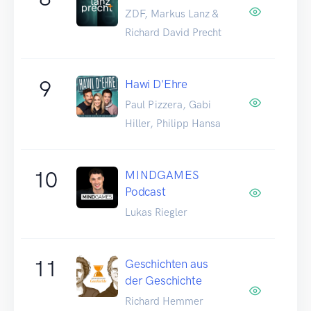
ZDF, Markus Lanz &
Richard David Precht
9
Hawi D'Ehre
Paul Pizzera, Gabi
Hiller, Philipp Hansa
10
MINDGAMES
Podcast
Lukas Riegler
11
Geschichten aus
der Geschichte
Richard Hemmer