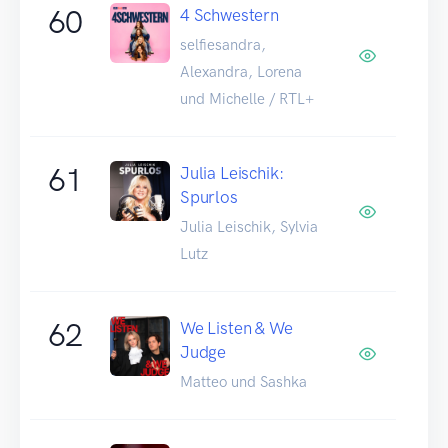
60
4 Schwestern
selfiesandra,
Alexandra, Lorena
und Michelle / RTL+
61
Julia Leischik:
Spurlos
Julia Leischik, Sylvia
Lutz
62
We Listen & We
Judge
Matteo und Sashka