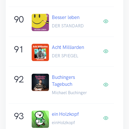
90
Besser leben
DER STANDARD
91
Acht Milliarden
DER SPIEGEL
92
Buchingers
Tagebuch
Michael Buchinger
93
ein Holzkopf
einHolzkopf