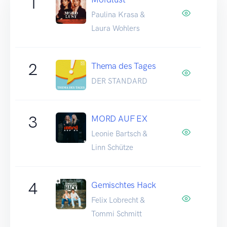
1
Paulina Krasa &
Laura Wohlers
2
Thema des Tages
DER STANDARD
3
MORD AUF EX
Leonie Bartsch &
Linn Schütze
4
Gemischtes Hack
Felix Lobrecht &
Tommi Schmitt