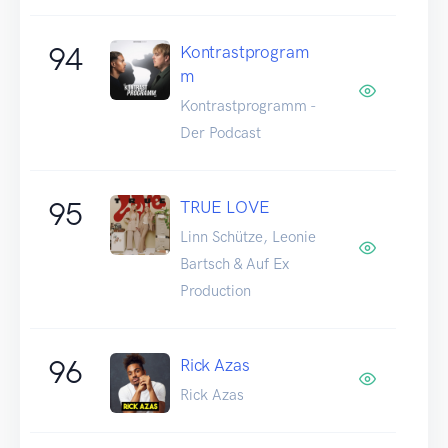
94
Kontrastprogram
m
Kontrastprogramm -
Der Podcast
95
TRUE LOVE
Linn Schütze, Leonie
Bartsch & Auf Ex
Production
96
Rick Azas
Rick Azas