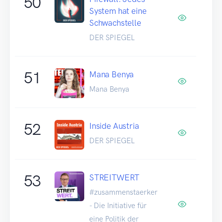
50
System hat eine
Schwachstelle
DER SPIEGEL
51
Mana Benya
Mana Benya
52
Inside Austria
DER SPIEGEL
53
STREITWERT
#zusammenstaerker
- Die Initiative für
eine Politik der