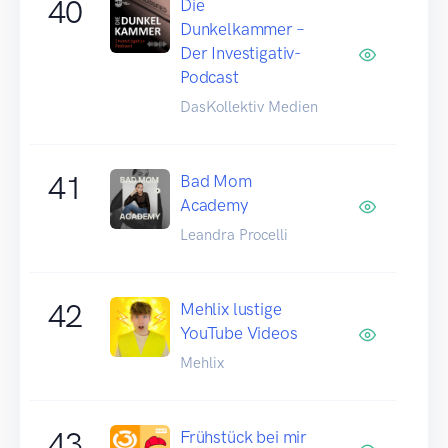
40
Die
Dunkelkammer –
Der Investigativ-
Podcast
DasKollektiv Medien
41
Bad Mom
Academy
Leandra Procelli
42
Mehlix lustige
YouTube Videos
Mehlix
43
Frühstück bei mir