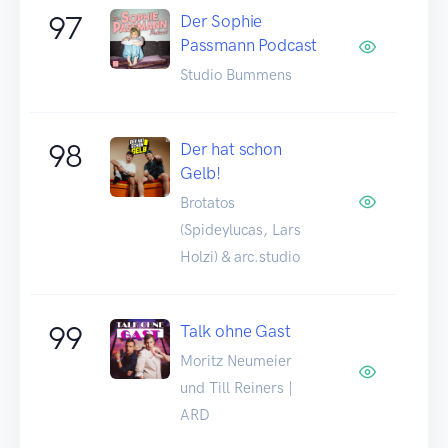
97
Der Sophie
Passmann Podcast
Studio Bummens
98
Der hat schon
Gelb!
Brotatos
(Spideylucas, Lars
Holzi) & arc.studio
99
Talk ohne Gast
Moritz Neumeier
und Till Reiners |
ARD