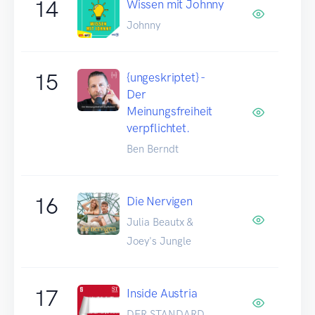
14
Wissen mit Johnny
Johnny
15
{ungeskriptet} -
Der
Meinungsfreiheit
verpflichtet.
Ben Berndt
16
Die Nervigen
Julia Beautx &
Joey's Jungle
17
Inside Austria
DER STANDARD