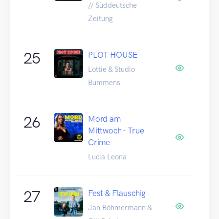
// Süddeutsche
Zeitung
25
PLOT HOUSE
Lottie & Studio
Bummens
26
Mord am
Mittwoch - True
Crime
Lucia Leona
27
Fest & Flauschig
Jan Böhmermann &