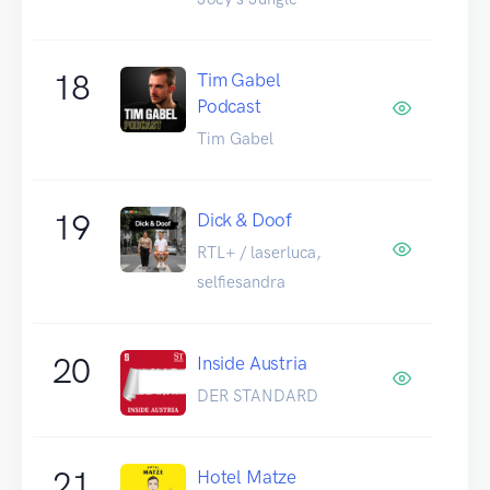
18
Tim Gabel
Podcast
Tim Gabel
19
Dick & Doof
RTL+ / laserluca,
selfiesandra
20
Inside Austria
DER STANDARD
21
Hotel Matze