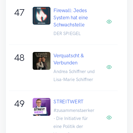
47
Firewall: Jedes
System hat eine
Schwachstelle
DER SPIEGEL
48
Verquatscht &
Verbunden
Andrea Schiffner und
Lisa-Marie Schiffner
49
STREITWERT
#zusammenstaerker
- Die Initiative für
eine Politik der