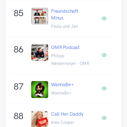
85
Freundschaft
Minus
Paula und Jan
86
OMR Podcast
Philipp
Westermeyer - OMR
87
WannaBe+
WannaBe+
88
Call Her Daddy
Alex Cooper