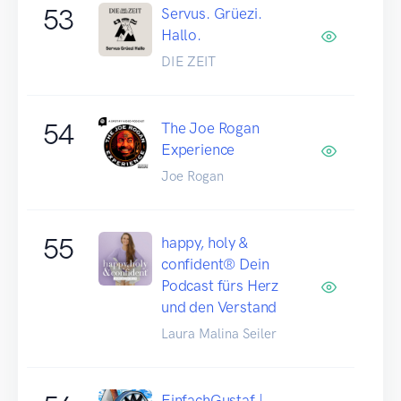
53
Servus. Grüezi.
Hallo.
DIE ZEIT
54
The Joe Rogan
Experience
Joe Rogan
55
happy, holy &
confident® Dein
Podcast fürs Herz
und den Verstand
Laura Malina Seiler
EinfachGustaf |