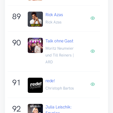
89
Rick Azas
Rick Azas
90
Talk ohne Gast
Moritz Neumeier
und Till Reiners |
ARD
91
rede!
Christoph Bartos
92
Julia Leischik:
Spurlos