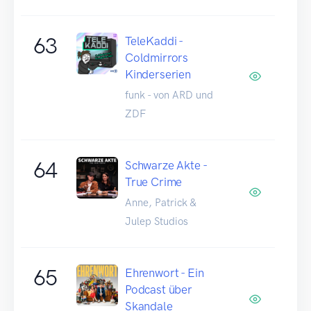
63
TeleKaddi -
Coldmirrors
Kinderserien
funk - von ARD und
ZDF
64
Schwarze Akte -
True Crime
Anne, Patrick &
Julep Studios
65
Ehrenwort - Ein
Podcast über
Skandale