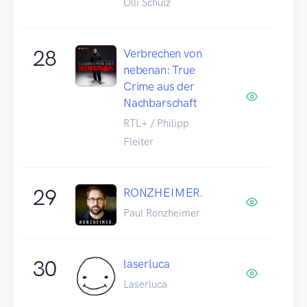
Olli Schulz
28
Verbrechen von
nebenan: True
Crime aus der
Nachbarschaft
RTL+ / Philipp
Fleiter
29
RONZHEIMER.
Paul Ronzheimer
30
laserluca
Laserluca