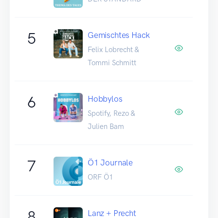
5
Gemischtes Hack
Felix Lobrecht &
Tommi Schmitt
6
Hobbylos
Spotify, Rezo &
Julien Bam
7
Ö1 Journale
ORF Ö1
8
Lanz + Precht