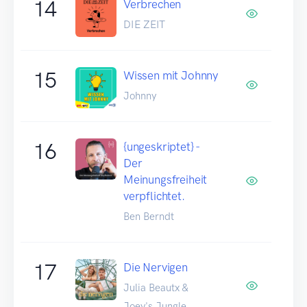
14
Verbrechen
DIE ZEIT
15
Wissen mit Johnny
Johnny
16
{ungeskriptet} -
Der
Meinungsfreiheit
verpflichtet.
Ben Berndt
17
Die Nervigen
Julia Beautx &
Joey's Jungle