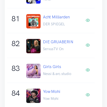
81
Acht Milliarden
DER SPIEGEL
82
DIE GRUABERIN
ServusTV On
83
Girls Girls
Nessi & arc.studio
84
Yow Mohi
Yow Mohi