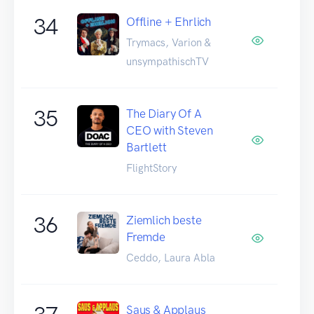
34
Offline + Ehrlich
Trymacs, Varion &
unsympathischTV
35
The Diary Of A
CEO with Steven
Bartlett
FlightStory
36
Ziemlich beste
Fremde
Ceddo, Laura Abla
Saus & Applaus