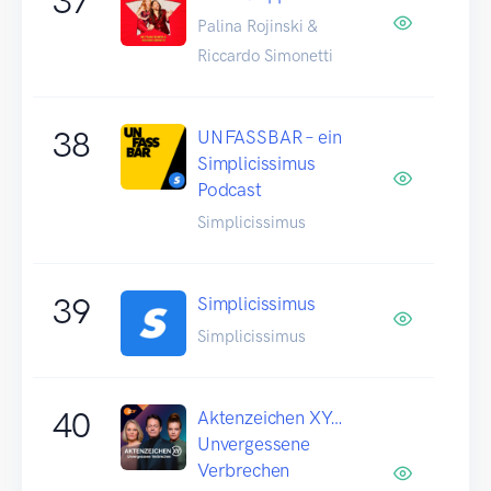
37
Palina Rojinski &
Riccardo Simonetti
38
UNFASSBAR – ein
Simplicissimus
Podcast
Simplicissimus
39
Simplicissimus
Simplicissimus
40
Aktenzeichen XY…
Unvergessene
Verbrechen