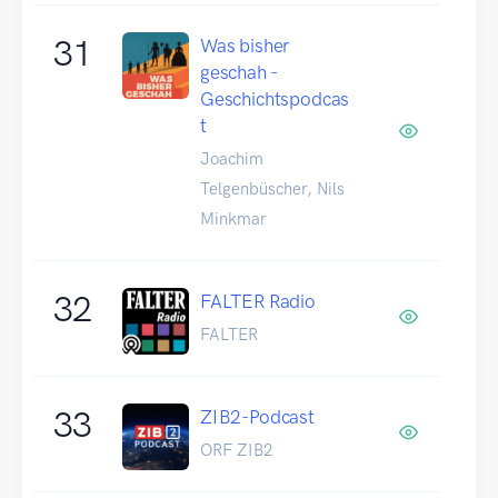
31
Was bisher
geschah -
Geschichtspodcas
t
Joachim
Telgenbüscher, Nils
Minkmar
32
FALTER Radio
FALTER
33
ZIB2-Podcast
ORF ZIB2