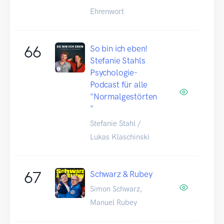
Ehrenwort
66
So bin ich eben!
Stefanie Stahls
Psychologie-
Podcast für alle
"Normalgestörten
"
Stefanie Stahl /
Lukas Klaschinski
67
Schwarz & Rubey
Simon Schwarz,
Manuel Rubey