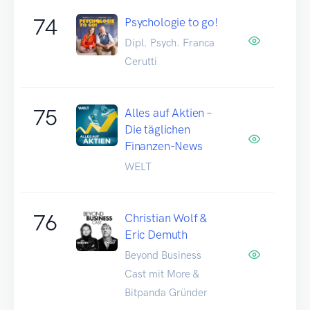
74
Psychologie to go!
Dipl. Psych. Franca
Cerutti
75
Alles auf Aktien –
Die täglichen
Finanzen-News
WELT
76
Christian Wolf &
Eric Demuth
Beyond Business
Cast mit More &
Bitpanda Gründer