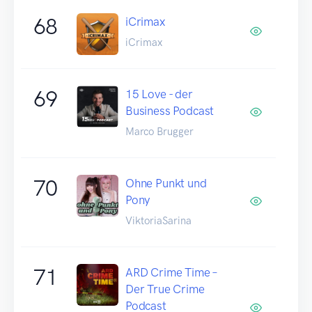
68
iCrimax
iCrimax
69
15 Love - der
Business Podcast
Marco Brugger
70
Ohne Punkt und
Pony
ViktoriaSarina
71
ARD Crime Time –
Der True Crime
Podcast