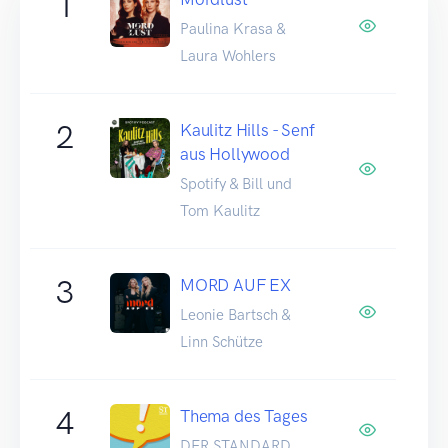
1
Paulina Krasa &
Laura Wohlers
2
Kaulitz Hills - Senf
aus Hollywood
Spotify & Bill und
Tom Kaulitz
3
MORD AUF EX
Leonie Bartsch &
Linn Schütze
4
Thema des Tages
DER STANDARD