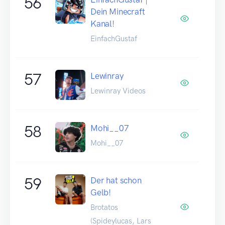
56
Dein Minecraft
Kanal!
EinfachGustaf
57
Lewinray
Lewinray Videos
58
Mohi__07
Mohi__07
59
Der hat schon
Gelb!
Brotatos
(Spideylucas, Lars