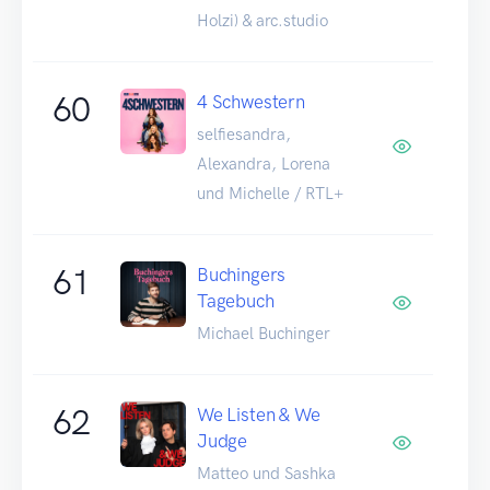
Holzi) & arc.studio
60
4 Schwestern
selfiesandra,
Alexandra, Lorena
und Michelle / RTL+
61
Buchingers
Tagebuch
Michael Buchinger
62
We Listen & We
Judge
Matteo und Sashka