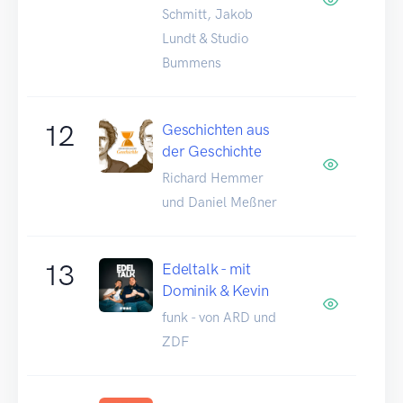
Schmitt, Jakob
Lundt & Studio
Bummens
12
Geschichten aus
der Geschichte
Richard Hemmer
und Daniel Meßner
13
Edeltalk - mit
Dominik & Kevin
funk - von ARD und
ZDF