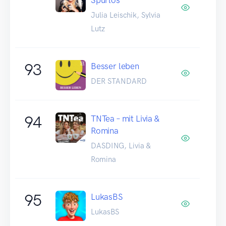
Julia Leischik, Sylvia
Lutz
93
Besser leben
DER STANDARD
94
TNTea – mit Livia &
Romina
DASDING, Livia &
Romina
95
LukasBS
LukasBS