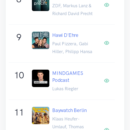
ZDF, Markus Lanz &
Richard David Precht
9
Hawi D'Ehre
Paul Pizzera, Gabi
Hiller, Philipp Hansa
10
MINDGAMES
Podcast
Lukas Riegler
11
Baywatch Berlin
Klaas Heufer-
Umlauf, Thomas