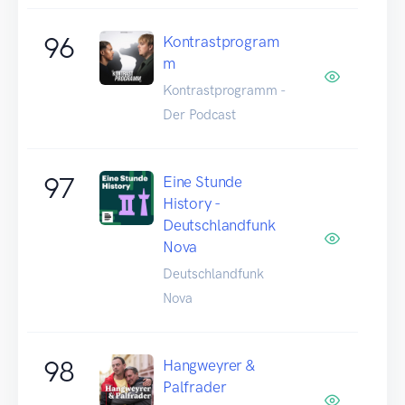
96
Kontrastprogram
m
Kontrastprogramm -
Der Podcast
97
Eine Stunde
History -
Deutschlandfunk
Nova
Deutschlandfunk
Nova
98
Hangweyrer &
Palfrader