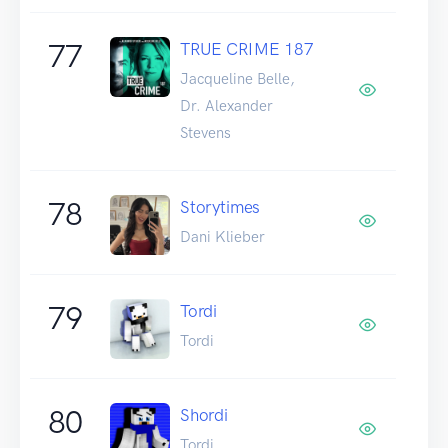
77
TRUE CRIME 187
Jacqueline Belle,
Dr. Alexander
Stevens
78
Storytimes
Dani Klieber
79
Tordi
Tordi
80
Shordi
Tordi