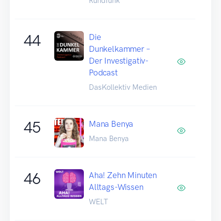
Rundfunk
44
Die
Dunkelkammer –
Der Investigativ-
Podcast
DasKollektiv Medien
45
Mana Benya
Mana Benya
46
Aha! Zehn Minuten
Alltags-Wissen
WELT