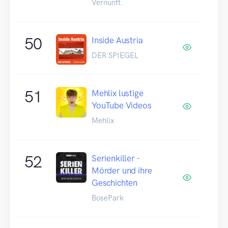
Vernunft.
50
Inside Austria
DER SPIEGEL
51
Mehlix lustige
YouTube Videos
Mehlix
52
Serienkiller -
Mörder und ihre
Geschichten
BosePark