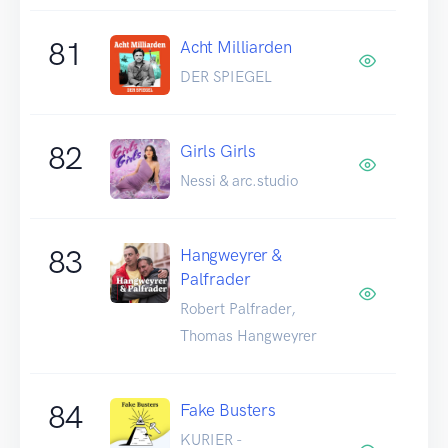
81
Acht Milliarden
DER SPIEGEL
82
Girls Girls
Nessi & arc.studio
83
Hangweyrer &
Palfrader
Robert Palfrader,
Thomas Hangweyrer
84
Fake Busters
KURIER -