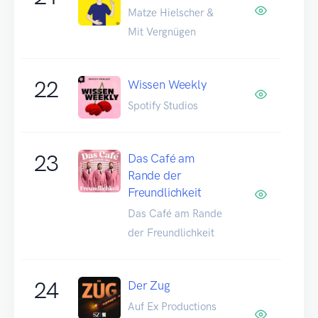
Matze Hielscher &
Mit Vergnügen
22
Wissen Weekly
Spotify Studios
23
Das Café am
Rande der
Freundlichkeit
Das Café am Rande
der Freundlichkeit
24
Der Zug
Auf Ex Productions