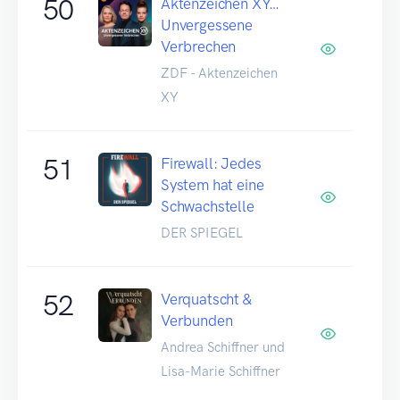
50
Aktenzeichen XY…
Unvergessene
Verbrechen
ZDF - Aktenzeichen
XY
51
Firewall: Jedes
System hat eine
Schwachstelle
DER SPIEGEL
52
Verquatscht &
Verbunden
Andrea Schiffner und
Lisa-Marie Schiffner