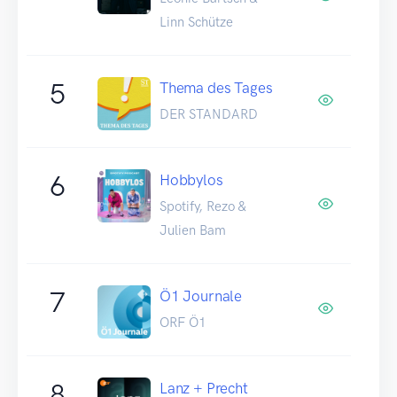
Linn Schütze
5
Thema des Tages
DER STANDARD
6
Hobbylos
Spotify, Rezo &
Julien Bam
7
Ö1 Journale
ORF Ö1
8
Lanz + Precht