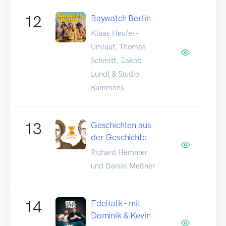
12
Baywatch Berlin
Klaas Heufer-
Umlauf, Thomas
Schmitt, Jakob
Lundt & Studio
Bummens
13
Geschichten aus
der Geschichte
Richard Hemmer
und Daniel Meßner
14
Edeltalk - mit
Dominik & Kevin