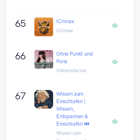
65
iCrimax
iCrimax
66
Ohne Punkt und
Pony
ViktoriaSarina
67
Wissen zum
Einschlafen |
Wissen,
Entspannen &
Einschlafen 💤
Wissen zum