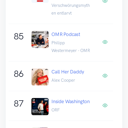
Verschwörungsmyth
en entlarvt
85
OMR Podcast
Philipp
Westermeyer - OMR
86
Call Her Daddy
Alex Cooper
87
Inside Washington
ORF