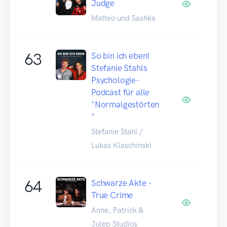
Judge
Matteo und Sashka
63
So bin ich eben!
Stefanie Stahls
Psychologie-
Podcast für alle
"Normalgestörten
"
Stefanie Stahl /
Lukas Klaschinski
64
Schwarze Akte -
True Crime
Anne, Patrick &
Julep Studios