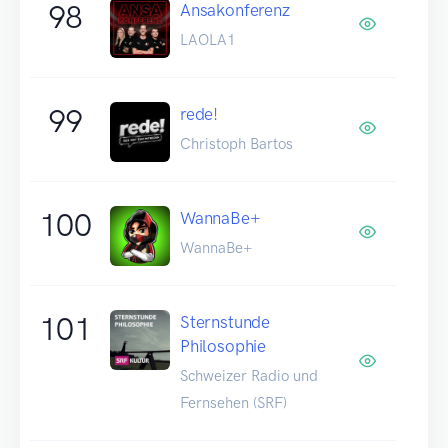
98
Ansakonferenz
LAOLA1
99
rede!
Christoph Bartos
100
WannaBe+
WannaBe+
101
Sternstunde
Philosophie
Schweizer Radio und
Fernsehen (SRF)