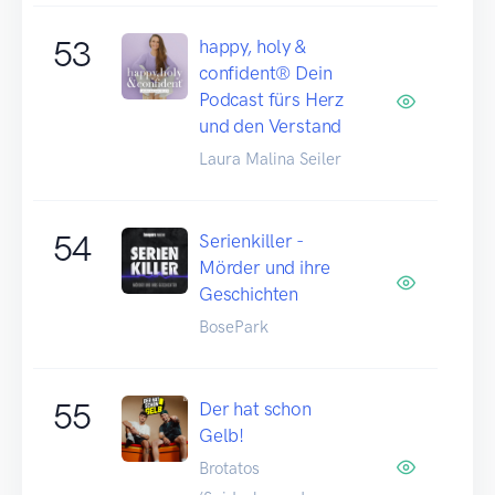
53
happy, holy &
confident® Dein
Podcast fürs Herz
und den Verstand
Laura Malina Seiler
54
Serienkiller -
Mörder und ihre
Geschichten
BosePark
55
Der hat schon
Gelb!
Brotatos