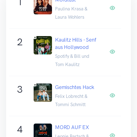
1
Paulina Krasa &
Laura Wohlers
2
Kaulitz Hills - Senf
aus Hollywood
Spotify & Bill und
Tom Kaulitz
3
Gemischtes Hack
Felix Lobrecht &
Tommi Schmitt
4
MORD AUF EX
Leonie Bartsch &