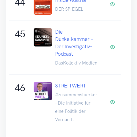
44
DER SPIEGEL
45
Die
Dunkelkammer –
Der Investigativ-
Podcast
DasKollektiv Medien
46
STREITWERT
#zusammenstaerker
- Die Initiative für
eine Politik der
Vernunft.