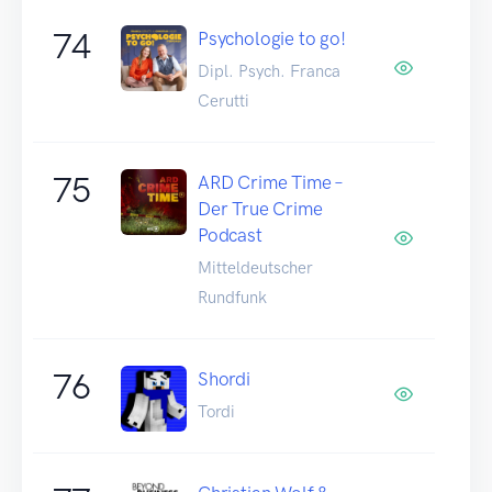
74
Psychologie to go!
Dipl. Psych. Franca
Cerutti
75
ARD Crime Time –
Der True Crime
Podcast
Mitteldeutscher
Rundfunk
76
Shordi
Tordi