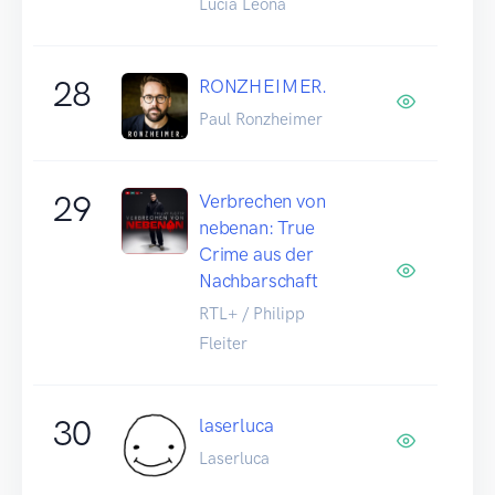
Lucia Leona
28
RONZHEIMER.
Paul Ronzheimer
29
Verbrechen von
nebenan: True
Crime aus der
Nachbarschaft
RTL+ / Philipp
Fleiter
30
laserluca
Laserluca