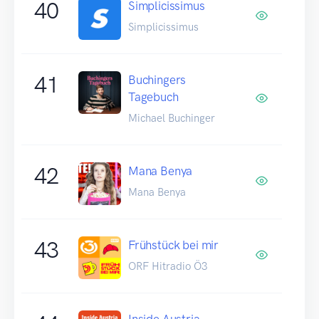
40
Simplicissimus
Simplicissimus
41
Buchingers
Tagebuch
Michael Buchinger
42
Mana Benya
Mana Benya
43
Frühstück bei mir
ORF Hitradio Ö3
Inside Austria