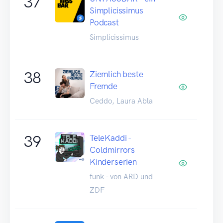
37
Simplicissimus
Podcast
Simplicissimus
38
Ziemlich beste
Fremde
Ceddo, Laura Abla
39
TeleKaddi -
Coldmirrors
Kinderserien
funk - von ARD und
ZDF