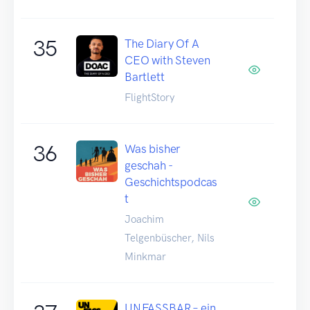
35
The Diary Of A
CEO with Steven
Bartlett
FlightStory
36
Was bisher
geschah -
Geschichtspodcas
t
Joachim
Telgenbüscher, Nils
Minkmar
UNFASSBAR – ein