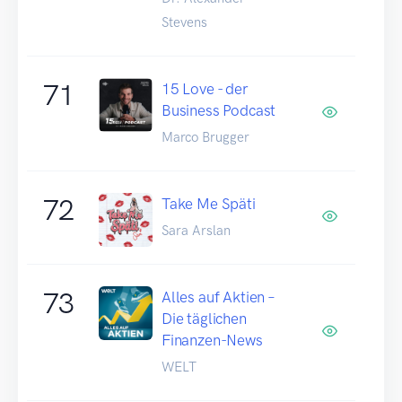
Stevens
71
15 Love - der
Business Podcast
Marco Brugger
72
Take Me Späti
Sara Arslan
73
Alles auf Aktien –
Die täglichen
Finanzen-News
WELT