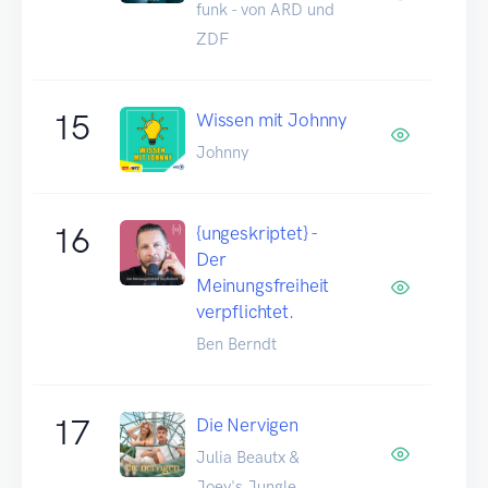
funk - von ARD und
ZDF
15
Wissen mit Johnny
Johnny
16
{ungeskriptet} -
Der
Meinungsfreiheit
verpflichtet.
Ben Berndt
17
Die Nervigen
Julia Beautx &
Joey's Jungle