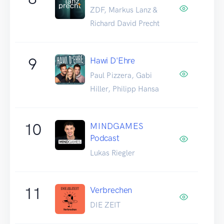
ZDF, Markus Lanz &
Richard David Precht
9
Hawi D'Ehre
Paul Pizzera, Gabi
Hiller, Philipp Hansa
10
MINDGAMES
Podcast
Lukas Riegler
11
Verbrechen
DIE ZEIT