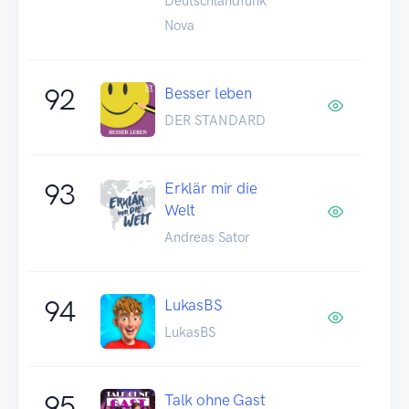
Deutschlandfunk
Nova
92
Besser leben
DER STANDARD
93
Erklär mir die
Welt
Andreas Sator
94
LukasBS
LukasBS
95
Talk ohne Gast