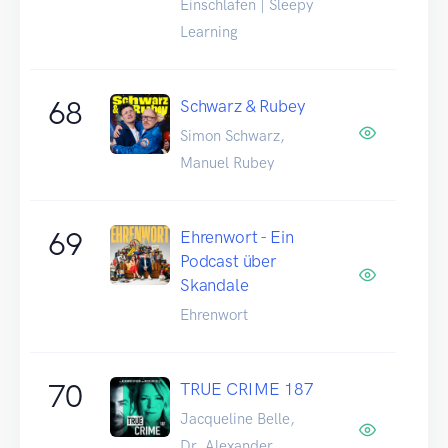
Einschlafen | Sleepy
Learning
68
Schwarz & Rubey
Simon Schwarz,
Manuel Rubey
69
Ehrenwort - Ein
Podcast über
Skandale
Ehrenwort
70
TRUE CRIME 187
Jacqueline Belle,
Dr. Alexander