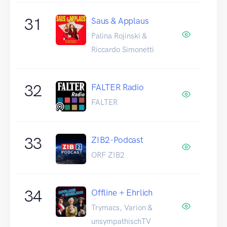
31
Saus & Applaus
Palina Rojinski &
Riccardo Simonetti
32
FALTER Radio
FALTER
33
ZIB2-Podcast
ORF ZIB2
34
Offline + Ehrlich
Trymacs, Varion &
unsympathischTV