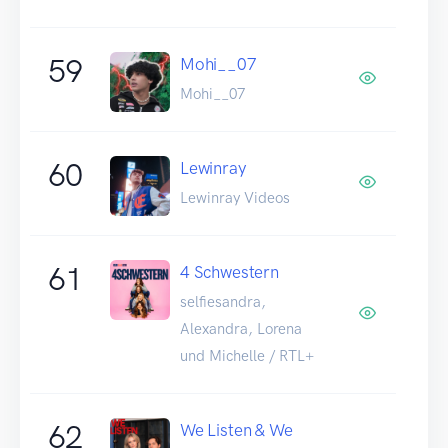
59
Mohi__07
Mohi__07
60
Lewinray
Lewinray Videos
61
4 Schwestern
selfiesandra,
Alexandra, Lorena
und Michelle / RTL+
62
We Listen & We