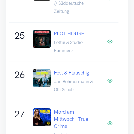
// Süddeutsche
Zeitung
25
PLOT HOUSE
Lottie & Studio
Bummens
26
Fest & Flauschig
Jan Böhmermann &
Olli Schulz
27
Mord am
Mittwoch - True
Crime