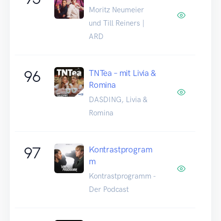
Moritz Neumeier
und Till Reiners |
ARD
96
TNTea – mit Livia &
Romina
DASDING, Livia &
Romina
97
Kontrastprogram
m
Kontrastprogramm -
Der Podcast