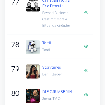
77
Christian Wolf &
Eric Demuth
Beyond Business
Cast mit More &
Bitpanda Gründer
78
Tordi
Tordi
79
Storytimes
Dani Klieber
80
DIE GRUABERIN
ServusTV On