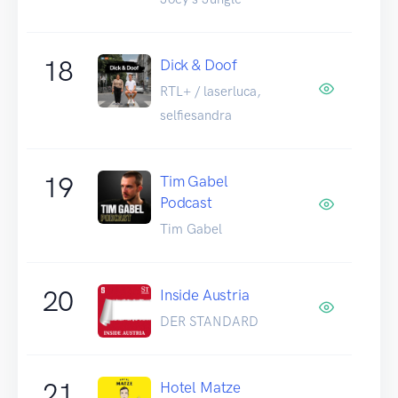
18
Dick & Doof
RTL+ / laserluca,
selfiesandra
19
Tim Gabel
Podcast
Tim Gabel
20
Inside Austria
DER STANDARD
21
Hotel Matze