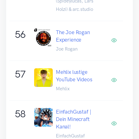
(Spideylucas, Lars
Holzi) & arc.studio
56
The Joe Rogan
Experience
Joe Rogan
57
Mehlix lustige
YouTube Videos
Mehlix
58
EinfachGustaf |
Dein Minecraft
Kanal!
EinfachGustaf