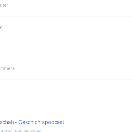
eiter
R.
Bummens
schah - Geschichtspodcast
üscher, Nils Minkmar