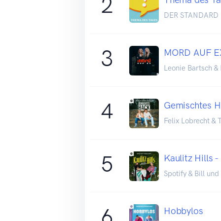
2
DER STANDARD
3
MORD AUF E
Leonie Bartsch & 
4
Gemischtes H
Felix Lobrecht &
5
Kaulitz Hills 
Spotify & Bill un
6
Hobbylos