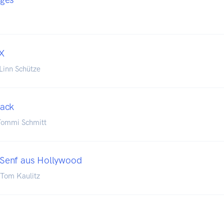
X
Linn Schütze
ack
 Tommi Schmitt
- Senf aus Hollywood
d Tom Kaulitz