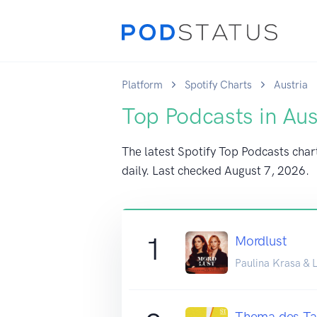
Platform
Spotify Charts
Austria
Top Podcasts in Aus
The latest Spotify Top Podcasts chart
daily. Last checked
August 7, 2026
.
1
Mordlust
Paulina Krasa & 
Thema des Ta