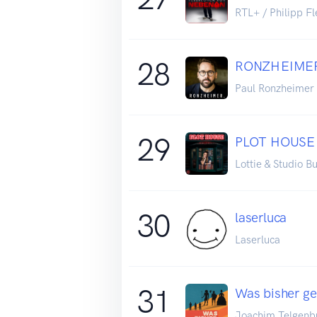
RTL+ / Philipp Fl
28
RONZHEIME
Paul Ronzheimer
29
PLOT HOUSE
Lottie & Studio 
30
laserluca
Laserluca
31
Was bisher ge
Joachim Telgenb