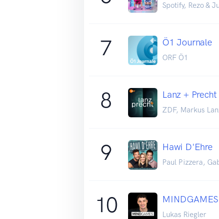
Spotify, Rezo & J
7
Ö1 Journale
ORF Ö1
8
Lanz + Precht
ZDF, Markus Lanz
9
Hawi D'Ehre
Paul Pizzera, Gab
10
MINDGAMES 
Lukas Riegler