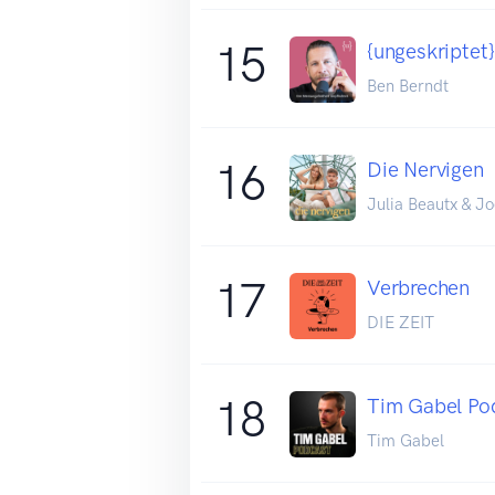
15
{ungeskriptet}
Ben Berndt
16
Die Nervigen
Julia Beautx & Jo
17
Verbrechen
DIE ZEIT
18
Tim Gabel Po
Tim Gabel