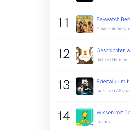
11
Baywatch Berl
Klaas Heufer-Um
12
Geschichten a
Richard Hemmer 
13
Edeltalk - mi
funk - von ARD 
14
Wissen mit J
Johnny