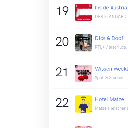
19
Inside Austria
DER STANDARD
20
Dick & Doof
RTL+ / laserluca,
21
Wissen Weekl
Spotify Studios
22
Hotel Matze
Matze Hielscher 