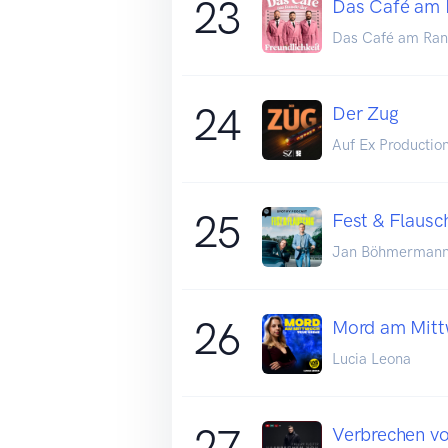
23
Das Café am R
Das Café am Rand
24
Der Zug
Auf Ex Productio
25
Fest & Flausc
Jan Böhmermann &
26
Mord am Mitt
Lucia Leona
27
Verbrechen vo