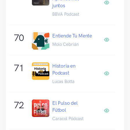
juntos
BBVA Podcast
70
Entiende Tu Mente
Molo Cebrián
71
Historia en
Podcast
Lucas Botta
72
El Pulso del
Fútbol
Caracol Pódcast