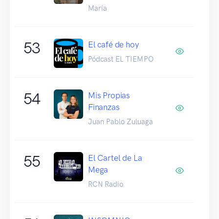
María
53
El café de hoy
Pódcast EL TIEMPO
54
Mis Propias
Finanzas
Juan Pablo Zuluaga
55
El Cartel de La
Mega
RCN Radio