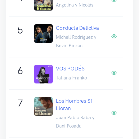
Angelina y Nicolás
5
Conducta Delictiva
Michell Rodríguez y
Kevin Pinzón
6
VOS PODÉS
Tatiana Franko
7
Los Hombres Sí
Lloran
Juan Pablo Raba y
Dani Posada