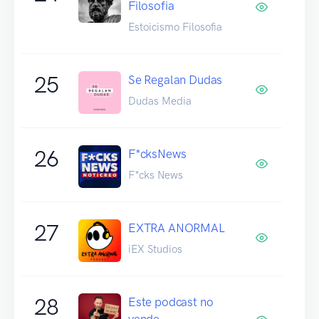
Filosofia
Estoicismo Filosofia
25
Se Regalan Dudas
Dudas Media
26
F*cksNews
F*cks News
27
EXTRA ANORMAL
iEX Studios
28
Este podcast no
vende