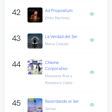
42
Ad Propositum
Efrén Martinez
43
La Verdad del Ser
Maria Celeste
44
Chisme
Corporativo
Macarena Riva y
Rosalaura López
45
Recordando el Ser
Jemac