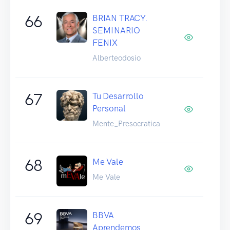
66
BRIAN TRACY.
SEMINARIO
FENIX
Alberteodosio
67
Tu Desarrollo
Personal
Mente_Presocratica
68
Me Vale
Me Vale
69
BBVA
Aprendemos