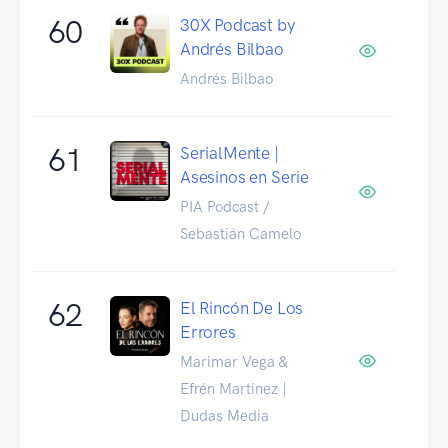
60
30X Podcast by
Andrés Bilbao
Andrés Bilbao
61
SerialMente |
Asesinos en Serie
PIA Podcast /
Sebastián Camelo
62
El Rincón De Los
Errores
Marimar Vega &
Efrén Martinez |
Dudas Media