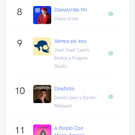
8
DianaUribe.fm
Diana Uribe
9
Vamos pa' eso
Juan José Castro
Muñoz y Fragore
Studio
10
Dinstinto
David Llano y Daniel
Márquez
11
A Fondo Con