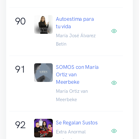
90
Autoestima para
tu vida
María José Álvarez
Betín
91
SOMOS con María
Ortiz van
Meerbeke
María Ortiz van
Meerbeke
92
Se Regalan Sustos
Extra Anormal