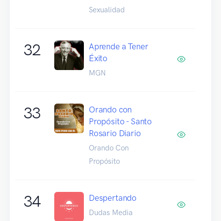
Sexualidad
32
Aprende a Tener
Éxito
MGN
33
Orando con
Propósito - Santo
Rosario Diario
Orando Con
Propósito
34
Despertando
Dudas Media