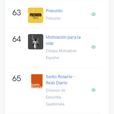
63
Presunto
Presunto
64
Motivación para la
vida
Chispa Motivation
Español
65
Santo Rosario -
Rezo Diario
Diócesis de
Escuintla -
Guatemala