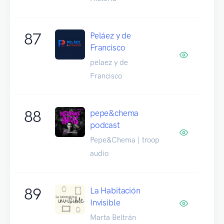
87
Peláez y de
Francisco
pelaez y de
Francisco
88
pepe&chema
podcast
Pepe&Chema | troop
audio
89
La Habitación
Invisible
Marta Beltrán