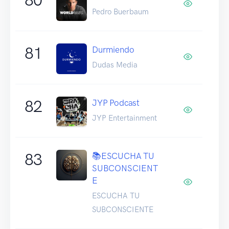
Pedro Buerbaum
81
Durmiendo
Dudas Media
82
JYP Podcast
JYP Entertainment
83
📚ESCUCHA TU
SUBCONSCIENT
E
ESCUCHA TU
SUBCONSCIENTE