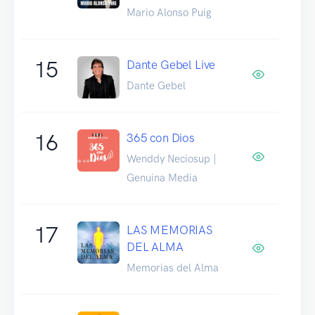
Mario Alonso Puig
15
Dante Gebel Live
Dante Gebel
16
365 con Dios
Wenddy Neciosup |
Genuina Media
17
LAS MEMORIAS
DEL ALMA
Memorias del Alma