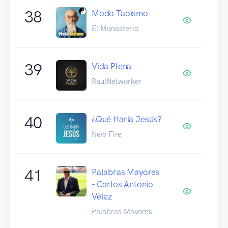
38
Modo Taoísmo
El Monasterio
39
Vida Plena
RaulNetworker
40
¿Qué Haría Jesús?
New Fire
41
Palabras Mayores
- Carlos Antonio
Vélez
Palabras Mayores