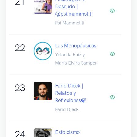
21
Desnudo |
@psi.mammoliti
Psi Mammoliti
22
Las Menopáusicas
Yolanda Ruiz y
María Elvira Samper
23
Farid Dieck |
Relatos y
Reflexiones🍃
Farid Dieck
24
Estoicismo