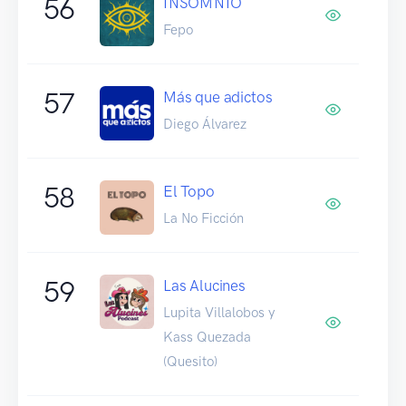
56
INSOMNIO
Fepo
57
Más que adictos
Diego Álvarez
58
El Topo
La No Ficción
59
Las Alucines
Lupita Villalobos y
Kass Quezada
(Quesito)