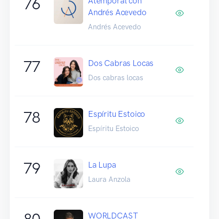
76
Atemporal con
Andrés Acevedo
Andrés Acevedo
77
Dos Cabras Locas
Dos cabras locas
78
Espíritu Estoico
Espíritu Estoico
79
La Lupa
Laura Anzola
80
WORLDCAST