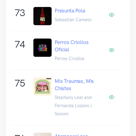
73
Presunta Pola
Sebastián Camelo
74
Perros Criollos
Oficial
Perros Criollos
75
Mis Traumas, Mis
Chistes
Stephany Leal and
Fernanda Lozano |
Sonoro