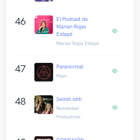
46
El Podcast de
Marian Rojas
Estapé
Marian Rojas Estapé
47
Paranormal
Fepo
48
Secret.ishh
Remember
Productions
CONEXIÓN