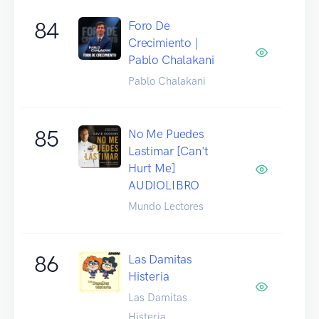
84
Foro De
Crecimiento |
Pablo Chalakani
Pablo Chalakani
85
No Me Puedes
Lastimar [Can't
Hurt Me]
AUDIOLIBRO
Mundo Lectores
86
Las Damitas
Histeria
Las Damitas
Histeria