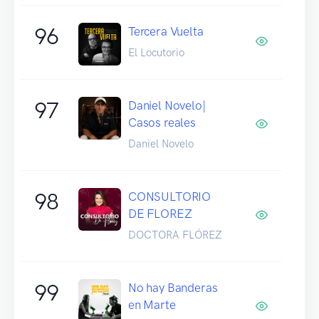
96
Tercera Vuelta
El Locutorio
97
Daniel Novelo|
Casos reales
Daniel Novelo
98
CONSULTORIO
DE FLOREZ
DOCTORA FLÓREZ
99
No hay Banderas
en Marte