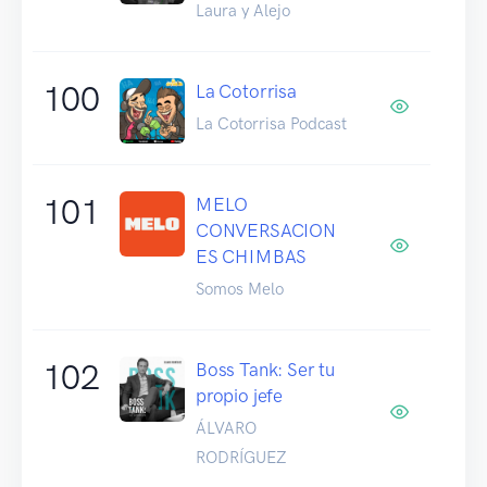
Laura y Alejo
100
La Cotorrisa
La Cotorrisa Podcast
101
MELO
CONVERSACION
ES CHIMBAS
Somos Melo
102
Boss Tank: Ser tu
propio jefe
ÁLVARO
RODRÍGUEZ