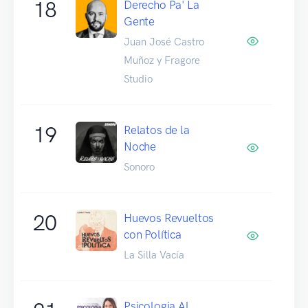
18
Derecho Pa' La
Gente
Juan José Castro
Muñoz y Fragore
Studio
19
Relatos de la
Noche
Sonoro
20
Huevos Revueltos
con Política
La Silla Vacía
Psicologia Al