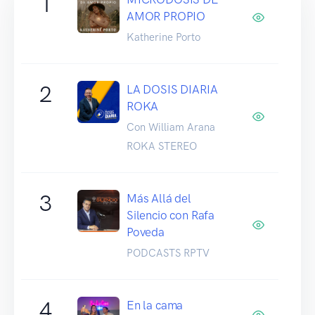
1
AMOR PROPIO
Katherine Porto
2
LA DOSIS DIARIA
ROKA
Con William Arana
ROKA STEREO
3
Más Allá del
Silencio con Rafa
Poveda
PODCASTS RPTV
4
En la cama