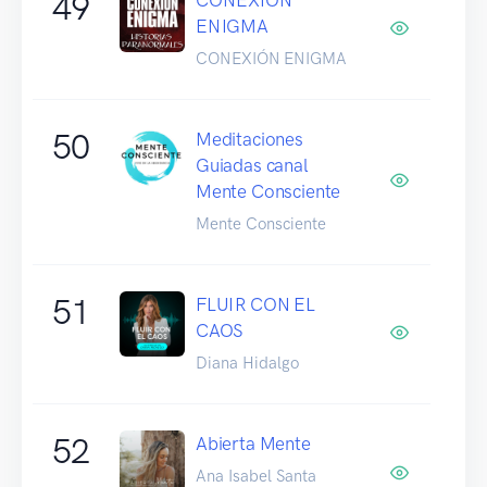
49
ENIGMA
CONEXIÓN ENIGMA
50
Meditaciones
Guiadas canal
Mente Consciente
Mente Consciente
51
FLUIR CON EL
CAOS
Diana Hidalgo
52
Abierta Mente
Ana Isabel Santa