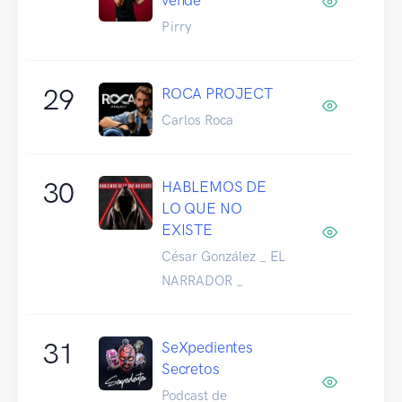
Pirry
29
ROCA PROJECT
Carlos Roca
30
HABLEMOS DE
LO QUE NO
EXISTE
César González _ EL
NARRADOR _
31
SeXpedientes
Secretos
Podcast de