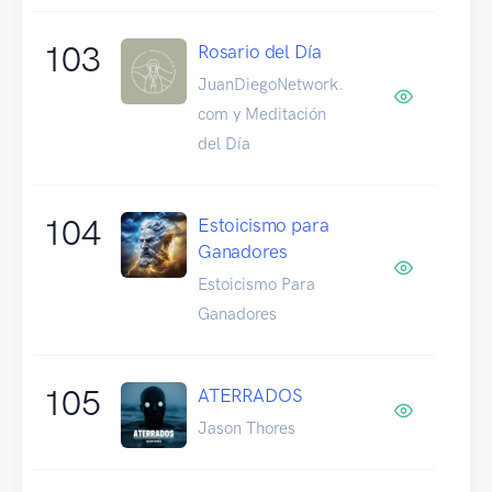
103
Rosario del Día
JuanDiegoNetwork.
com y Meditación
del Día
104
Estoicismo para
Ganadores
Estoicismo Para
Ganadores
105
ATERRADOS
Jason Thores