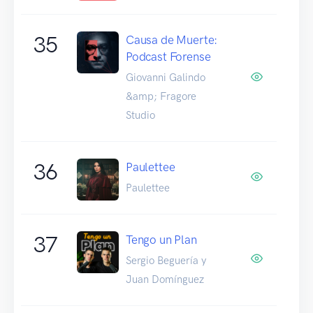
35
Causa de Muerte:
Podcast Forense
Giovanni Galindo
&amp; Fragore
Studio
36
Paulettee
Paulettee
37
Tengo un Plan
Sergio Beguería y
Juan Domínguez