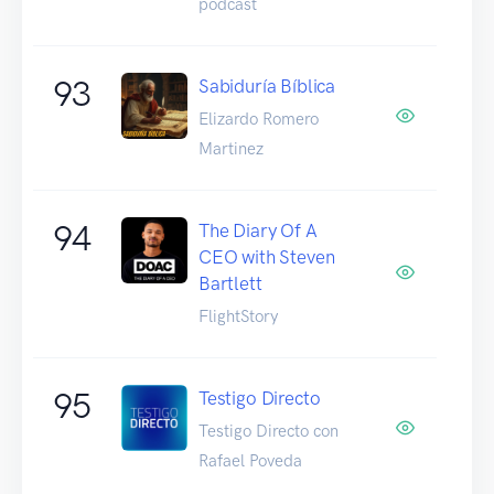
podcast
93
Sabiduría Bíblica
Elizardo Romero
Martinez
94
The Diary Of A
CEO with Steven
Bartlett
FlightStory
95
Testigo Directo
Testigo Directo con
Rafael Poveda