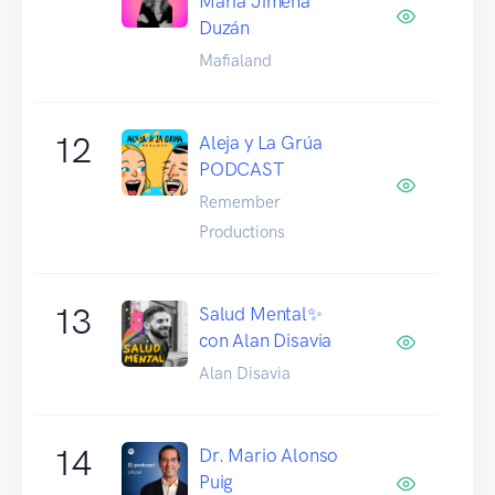
María Jimena
Duzán
Mafialand
12
Aleja y La Grúa
PODCAST
Remember
Productions
13
Salud Mental✨
con Alan Disavia
Alan Disavia
14
Dr. Mario Alonso
Puig