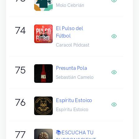
Molo Cebrián
74
El Pulso del
Fútbol
Caracol Pódcast
75
Presunta Pola
Sebastián Camelo
76
Espíritu Estoico
Espíritu Estoico
77
📚ESCUCHA TU