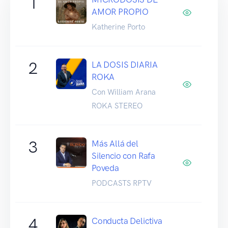
1
AMOR PROPIO
Katherine Porto
2
LA DOSIS DIARIA
ROKA
Con William Arana
ROKA STEREO
3
Más Allá del
Silencio con Rafa
Poveda
PODCASTS RPTV
4
Conducta Delictiva