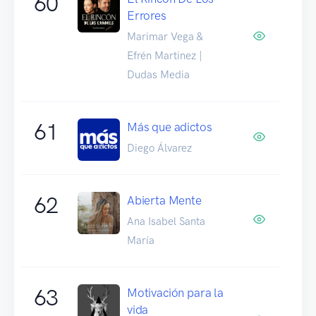
60
Errores
Marimar Vega &
Efrén Martinez |
Dudas Media
61
Más que adictos
Diego Álvarez
62
Abierta Mente
Ana Isabel Santa
María
63
Motivación para la
vida