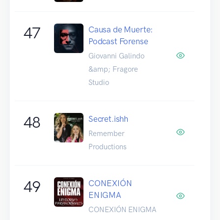
47
Causa de Muerte:
Podcast Forense
Giovanni Galindo
&amp; Fragore
Studio
48
Secret.ishh
Remember
Productions
49
CONEXIÓN
ENIGMA
CONEXIÓN ENIGMA