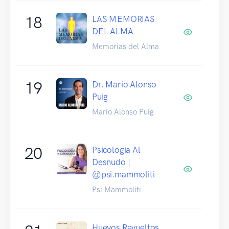
18
LAS MEMORIAS
DEL ALMA
Memorias del Alma
19
Dr. Mario Alonso
Puig
Mario Alonso Puig
20
Psicologia Al
Desnudo |
@psi.mammoliti
Psi Mammoliti
Huevos Revueltos