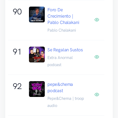
90
Foro De
Crecimiento |
Pablo Chalakani
Pablo Chalakani
91
Se Regalan Sustos
Extra Anormal
podcast
92
pepe&chema
podcast
Pepe&Chema | troop
audio