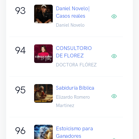
93
Daniel Novelo|
Casos reales
Daniel Novelo
94
CONSULTORIO
DE FLOREZ
DOCTORA FLÓREZ
95
Sabiduría Bíblica
Elizardo Romero
Martinez
96
Estoicismo para
Ganadores