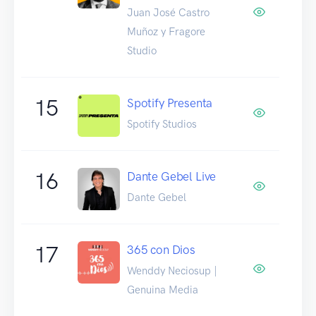
Juan José Castro
Muñoz y Fragore
Studio
15
Spotify Presenta
Spotify Studios
16
Dante Gebel Live
Dante Gebel
17
365 con Dios
Wenddy Neciosup |
Genuina Media