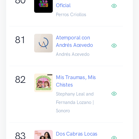
Oficial
Perros Criollos
81
Atemporal con
Andrés Acevedo
Andrés Acevedo
82
Mis Traumas, Mis
Chistes
Stephany Leal and
Fernanda Lozano |
Sonoro
83
Dos Cabras Locas