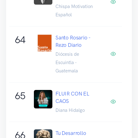
Chispa Motivation
Español
64
Santo Rosario -
Rezo Diario
Diócesis de
Escuintla -
Guatemala
65
FLUIR CON EL
CAOS
Diana Hidalgo
66
Tu Desarrollo