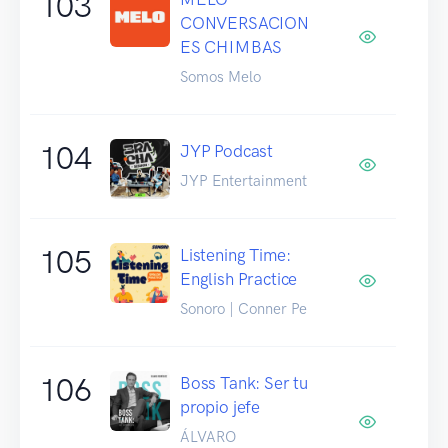
103
CONVERSACION
ES CHIMBAS
Somos Melo
104
JYP Podcast
JYP Entertainment
105
Listening Time:
English Practice
Sonoro | Conner Pe
106
Boss Tank: Ser tu
propio jefe
ÁLVARO