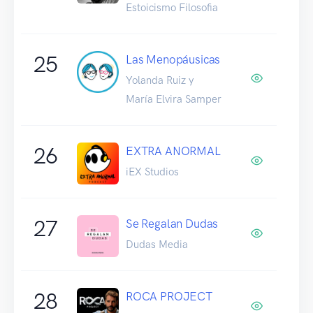
Estoicismo Filosofia
25
Las Menopáusicas
Yolanda Ruiz y
María Elvira Samper
26
EXTRA ANORMAL
iEX Studios
27
Se Regalan Dudas
Dudas Media
28
ROCA PROJECT