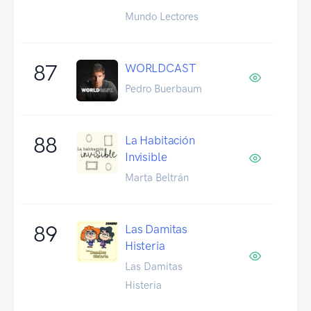
Mundo Lectores
87
WORLDCAST
Pedro Buerbaum
88
La Habitación
Invisible
Marta Beltrán
89
Las Damitas
Histeria
Las Damitas
Histeria