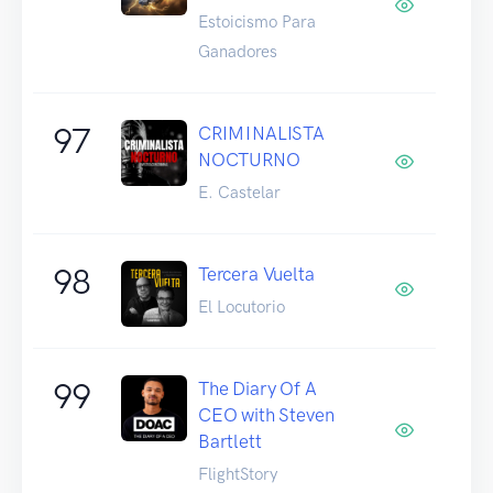
Estoicismo Para
Ganadores
97
CRIMINALISTA
NOCTURNO
E. Castelar
98
Tercera Vuelta
El Locutorio
99
The Diary Of A
CEO with Steven
Bartlett
FlightStory