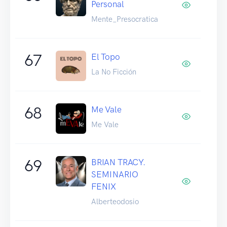
Personal
Mente_Presocratica
67
El Topo
La No Ficción
68
Me Vale
Me Vale
69
BRIAN TRACY.
SEMINARIO
FENIX
Alberteodosio