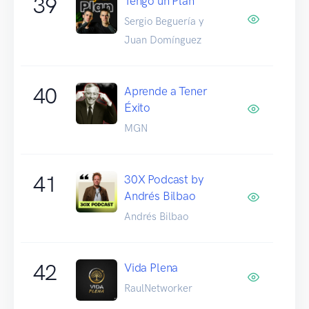
39
Tengo un Plan
Sergio Beguería y
Juan Domínguez
40
Aprende a Tener
Éxito
MGN
41
30X Podcast by
Andrés Bilbao
Andrés Bilbao
42
Vida Plena
RaulNetworker