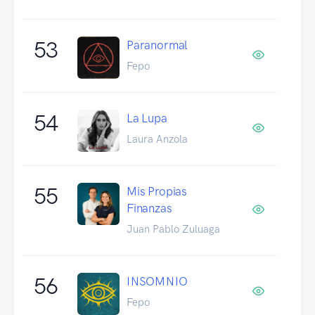
53
Paranormal
Fepo
54
La Lupa
Laura Anzola
55
Mis Propias
Finanzas
Juan Pablo Zuluaga
56
INSOMNIO
Fepo