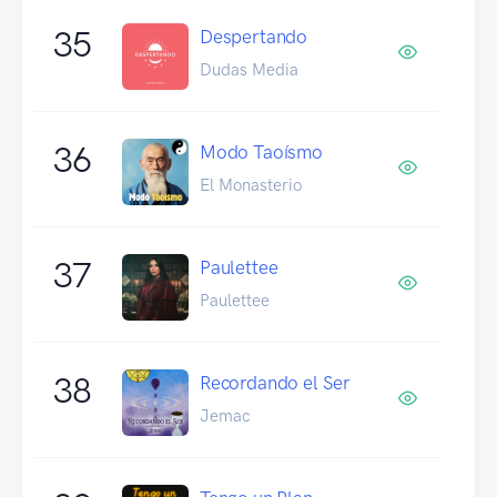
35
Despertando
Dudas Media
36
Modo Taoísmo
El Monasterio
37
Paulettee
Paulettee
38
Recordando el Ser
Jemac