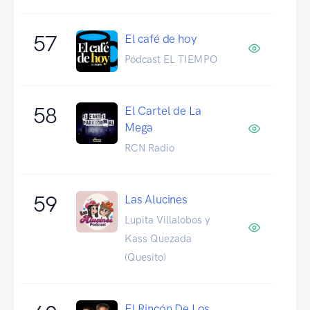
57
El café de hoy
Pódcast EL TIEMPO
58
El Cartel de La
Mega
RCN Radio
59
Las Alucines
Lupita Villalobos y
Kass Quezada
(Quesito)
El Rincón De Los