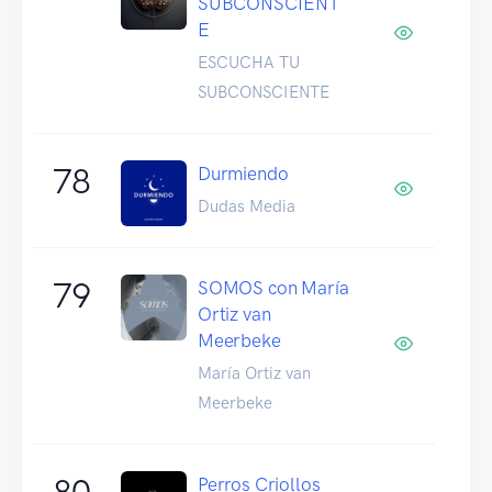
SUBCONSCIENT
E
ESCUCHA TU
SUBCONSCIENTE
78
Durmiendo
Dudas Media
79
SOMOS con María
Ortiz van
Meerbeke
María Ortiz van
Meerbeke
80
Perros Criollos