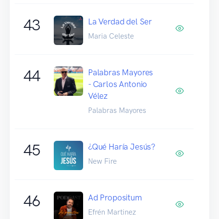
43
La Verdad del Ser
Maria Celeste
44
Palabras Mayores
- Carlos Antonio
Vélez
Palabras Mayores
45
¿Qué Haría Jesús?
New Fire
46
Ad Propositum
Efrén Martinez