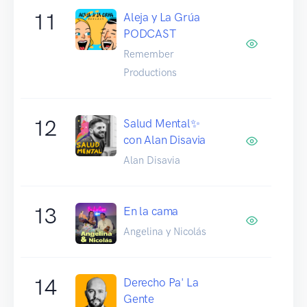
11
Aleja y La Grúa
PODCAST
Remember
Productions
12
Salud Mental✨
con Alan Disavia
Alan Disavia
13
En la cama
Angelina y Nicolás
14
Derecho Pa' La
Gente