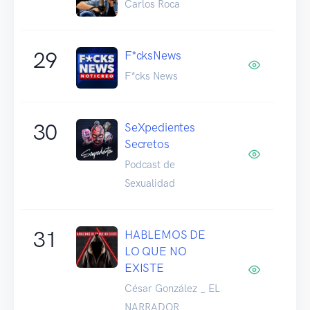
Carlos Roca
29
F*cksNews
F*cks News
30
SeXpedientes
Secretos
Podcast de
Sexualidad
31
HABLEMOS DE
LO QUE NO
EXISTE
César González _ EL
NARRADOR _