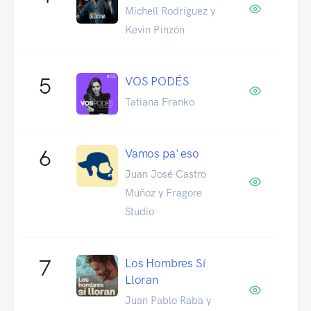
Michell Rodríguez y
Kevin Pinzón
5
VOS PODÉS
Tatiana Franko
6
Vamos pa' eso
Juan José Castro
Muñoz y Fragore
Studio
7
Los Hombres Sí
Lloran
Juan Pablo Raba y