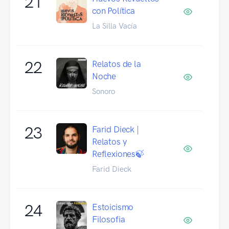
21
con Política
La Silla Vacía
22
Relatos de la
Noche
Sonoro
23
Farid Dieck |
Relatos y
Reflexiones🍃
Farid Dieck
24
Estoicismo
Filosofia