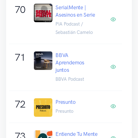
70
SerialMente |
Asesinos en Serie
PIA Podcast /
Sebastián Camelo
71
BBVA
Aprendemos
juntos
BBVA Podcast
72
Presunto
Presunto
73
Entiende Tu Mente