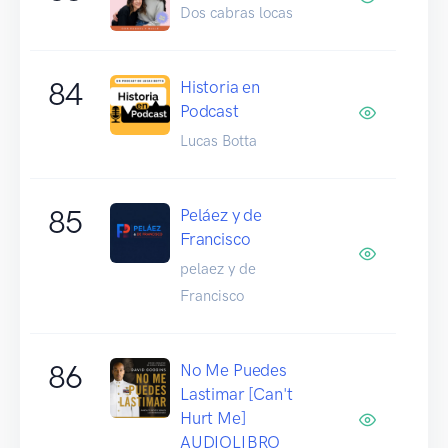
Dos cabras locas
84
Historia en
Podcast
Lucas Botta
85
Peláez y de
Francisco
pelaez y de
Francisco
86
No Me Puedes
Lastimar [Can't
Hurt Me]
AUDIOLIBRO