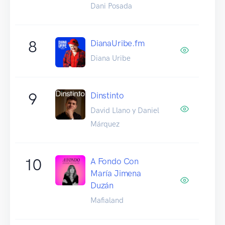
Dani Posada
8
DianaUribe.fm
Diana Uribe
9
Dinstinto
David Llano y Daniel
Márquez
10
A Fondo Con
María Jimena
Duzán
Mafialand