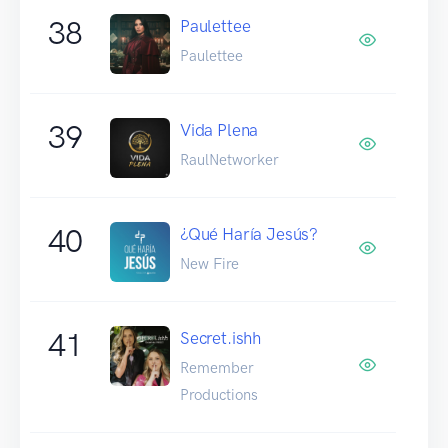
38
Paulettee
Paulettee
39
Vida Plena
RaulNetworker
40
¿Qué Haría Jesús?
New Fire
41
Secret.ishh
Remember
Productions