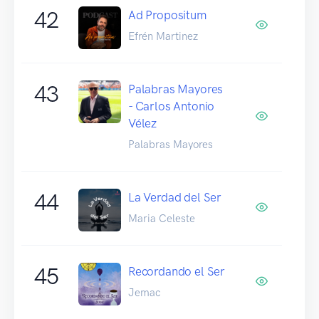
42
Ad Propositum
Efrén Martinez
43
Palabras Mayores
- Carlos Antonio
Vélez
Palabras Mayores
44
La Verdad del Ser
Maria Celeste
45
Recordando el Ser
Jemac