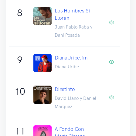
8
Los Hombres Sí
Lloran
Juan Pablo Raba y
Dani Posada
9
DianaUribe.fm
Diana Uribe
10
Dinstinto
David Llano y Daniel
Márquez
11
A Fondo Con