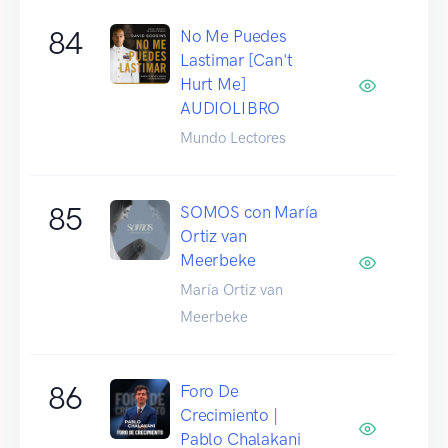
84
No Me Puedes
Lastimar [Can't
Hurt Me]
AUDIOLIBRO
Mundo Lectores
85
SOMOS con María
Ortiz van
Meerbeke
María Ortiz van
Meerbeke
86
Foro De
Crecimiento |
Pablo Chalakani