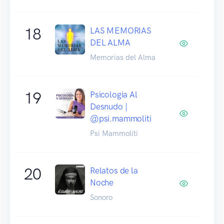
18
LAS MEMORIAS
DEL ALMA
Memorias del Alma
19
Psicologia Al
Desnudo |
@psi.mammoliti
Psi Mammoliti
20
Relatos de la
Noche
Sonoro