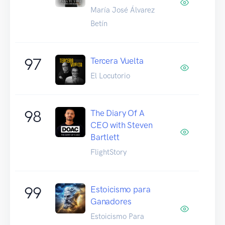
María José Álvarez
Betín
97
Tercera Vuelta
El Locutorio
98
The Diary Of A
CEO with Steven
Bartlett
FlightStory
99
Estoicismo para
Ganadores
Estoicismo Para