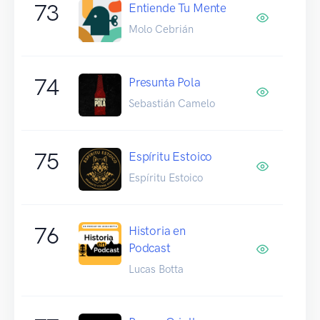
73
Entiende Tu Mente
Molo Cebrián
74
Presunta Pola
Sebastián Camelo
75
Espíritu Estoico
Espíritu Estoico
76
Historia en
Podcast
Lucas Botta