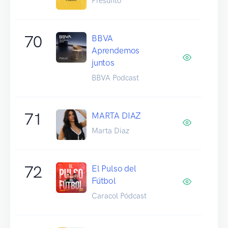
Presunto
70
BBVA
Aprendemos
juntos
BBVA Podcast
71
MARTA DIAZ
Marta Diaz
72
El Pulso del
Fútbol
Caracol Pódcast