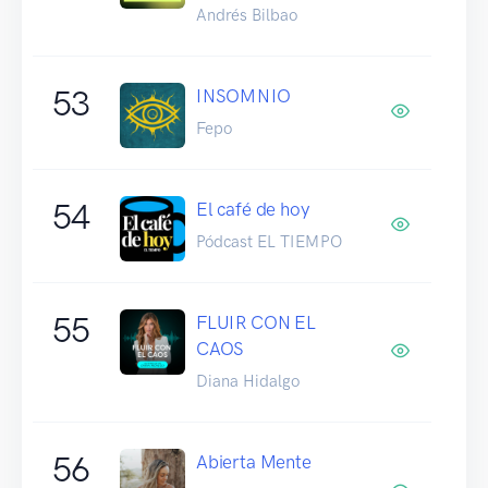
Andrés Bilbao
53
INSOMNIO
Fepo
54
El café de hoy
Pódcast EL TIEMPO
55
FLUIR CON EL
CAOS
Diana Hidalgo
56
Abierta Mente