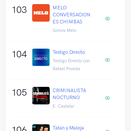
103
MELO
CONVERSACION
ES CHIMBAS
Somos Melo
104
Testigo Directo
Testigo Directo con
Rafael Poveda
105
CRIMINALISTA
NOCTURNO
E. Castelar
106
Tatan y Maleja