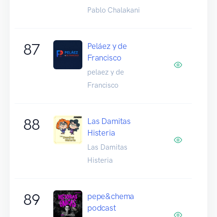
Pablo Chalakani
87
Peláez y de
Francisco
pelaez y de
Francisco
88
Las Damitas
Histeria
Las Damitas
Histeria
89
pepe&chema
podcast