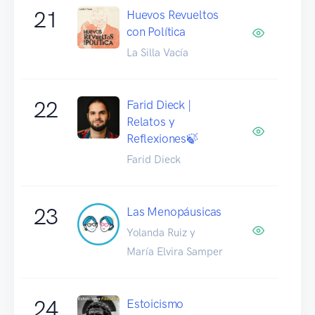
21
Huevos Revueltos
con Política
La Silla Vacía
22
Farid Dieck |
Relatos y
Reflexiones🍃
Farid Dieck
23
Las Menopáusicas
Yolanda Ruiz y
María Elvira Samper
24
Estoicismo