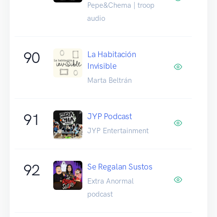
Pepe&Chema | troop
audio
90
La Habitación
Invisible
Marta Beltrán
91
JYP Podcast
JYP Entertainment
92
Se Regalan Sustos
Extra Anormal
podcast