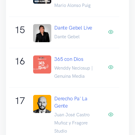
Mario Alonso Puig
15
Dante Gebel Live
Dante Gebel
16
365 con Dios
Wenddy Neciosup |
Genuina Media
17
Derecho Pa' La
Gente
Juan José Castro
Muñoz y Fragore
Studio