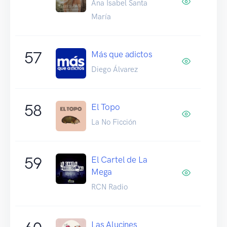
Ana Isabel Santa
María
57
Más que adictos
Diego Álvarez
58
El Topo
La No Ficción
59
El Cartel de La
Mega
RCN Radio
Las Alucines