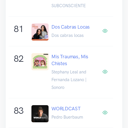
SUBCONSCIENTE
81
Dos Cabras Locas
Dos cabras locas
82
Mis Traumas, Mis
Chistes
Stephany Leal and
Fernanda Lozano |
Sonoro
83
WORLDCAST
Pedro Buerbaum