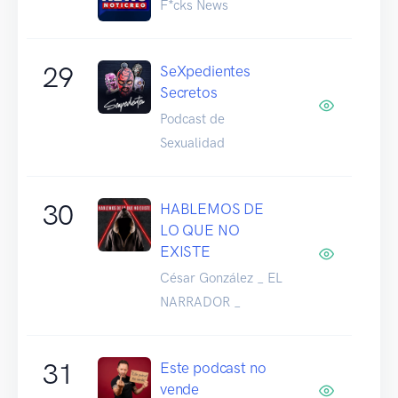
F*cks News
29
SeXpedientes
Secretos
Podcast de
Sexualidad
30
HABLEMOS DE
LO QUE NO
EXISTE
César González _ EL
NARRADOR _
31
Este podcast no
vende