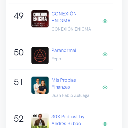
49
CONEXIÓN
ENIGMA
CONEXIÓN ENIGMA
50
Paranormal
Fepo
51
Mis Propias
Finanzas
Juan Pablo Zuluaga
52
30X Podcast by
Andrés Bilbao