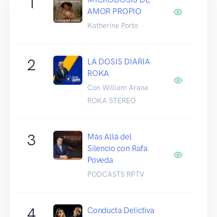
1
AMOR PROPIO
Katherine Porto
2
LA DOSIS DIARIA
ROKA
Con William Arana
ROKA STEREO
3
Más Allá del
Silencio con Rafa
Poveda
PODCASTS RPTV
4
Conducta Delictiva