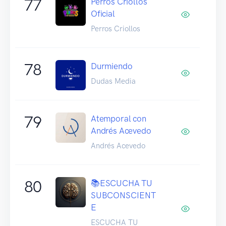
77
Perros Criollos
Oficial
Perros Criollos
78
Durmiendo
Dudas Media
79
Atemporal con
Andrés Acevedo
Andrés Acevedo
80
📚ESCUCHA TU
SUBCONSCIENT
E
ESCUCHA TU