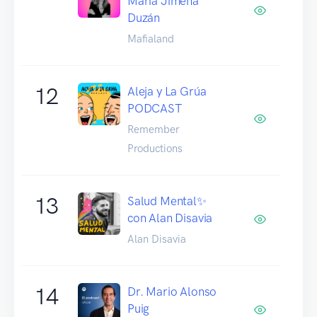
María Jimena
Duzán
Mafialand
12
Aleja y La Grúa
PODCAST
Remember
Productions
13
Salud Mental✨
con Alan Disavia
Alan Disavia
14
Dr. Mario Alonso
Puig