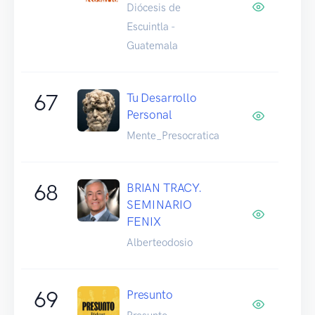
Diócesis de
Escuintla -
Guatemala
67
Tu Desarrollo
Personal
Mente_Presocratica
68
BRIAN TRACY.
SEMINARIO
FENIX
Alberteodosio
69
Presunto