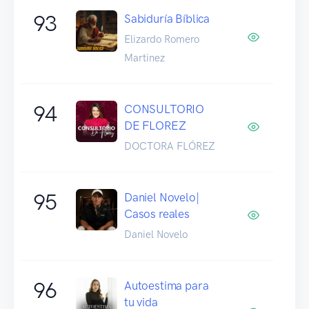
93
Sabiduría Bíblica
Elizardo Romero
Martinez
94
CONSULTORIO
DE FLOREZ
DOCTORA FLÓREZ
95
Daniel Novelo|
Casos reales
Daniel Novelo
96
Autoestima para
tu vida