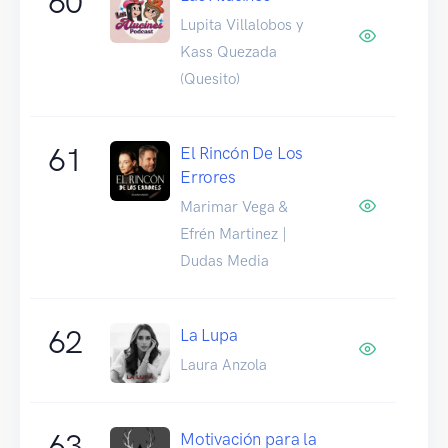
60
Lupita Villalobos y
Kass Quezada
(Quesito)
61
El Rincón De Los
Errores
Marimar Vega &
Efrén Martinez |
Dudas Media
62
La Lupa
Laura Anzola
63
Motivación para la