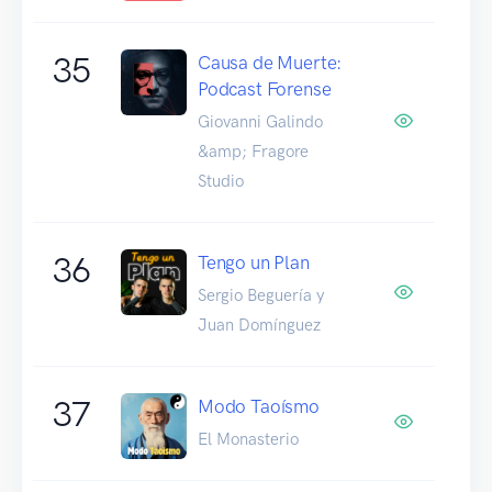
35
Causa de Muerte:
Podcast Forense
Giovanni Galindo
&amp; Fragore
Studio
36
Tengo un Plan
Sergio Beguería y
Juan Domínguez
37
Modo Taoísmo
El Monasterio