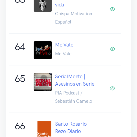
vida
Chispa Motivation
Español
64
Me Vale
Me Vale
65
SerialMente |
Asesinos en Serie
PIA Podcast /
Sebastián Camelo
66
Santo Rosario -
Rezo Diario