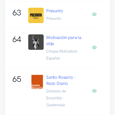
63
Presunto
Presunto
64
Motivación para la
vida
Chispa Motivation
Español
65
Santo Rosario -
Rezo Diario
Diócesis de
Escuintla -
Guatemala