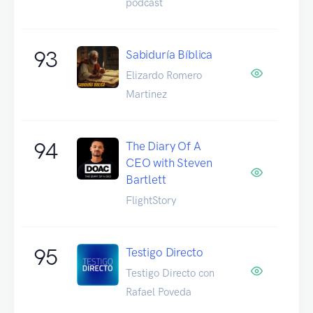
podcast
93
Sabiduría Bíblica
Elizardo Romero
Martinez
94
The Diary Of A
CEO with Steven
Bartlett
FlightStory
95
Testigo Directo
Testigo Directo con
Rafael Poveda