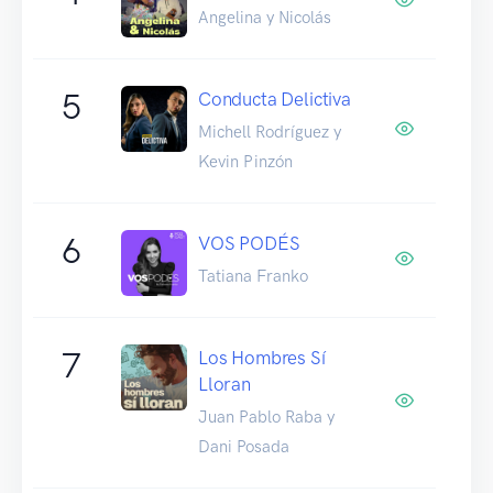
Angelina y Nicolás
5
Conducta Delictiva
Michell Rodríguez y
Kevin Pinzón
6
VOS PODÉS
Tatiana Franko
7
Los Hombres Sí
Lloran
Juan Pablo Raba y
Dani Posada