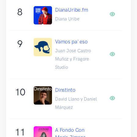
8
DianaUribe.fm
Diana Uribe
9
Vamos pa' eso
Juan José Castro
Muñoz y Fragore
Studio
10
Dinstinto
David Llano y Daniel
Márquez
11
A Fondo Con