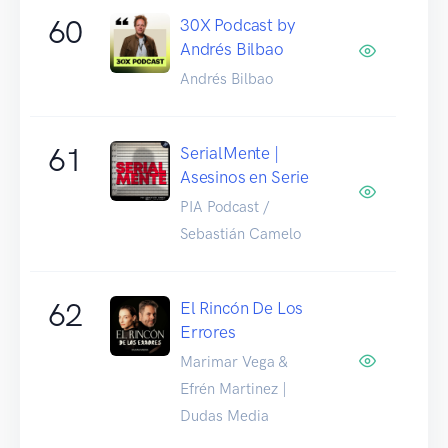
60
30X Podcast by
Andrés Bilbao
Andrés Bilbao
61
SerialMente |
Asesinos en Serie
PIA Podcast /
Sebastián Camelo
62
El Rincón De Los
Errores
Marimar Vega &
Efrén Martinez |
Dudas Media