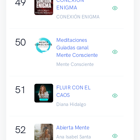
49
ENIGMA
CONEXIÓN ENIGMA
50
Meditaciones
Guiadas canal
Mente Consciente
Mente Consciente
51
FLUIR CON EL
CAOS
Diana Hidalgo
52
Abierta Mente
Ana Isabel Santa