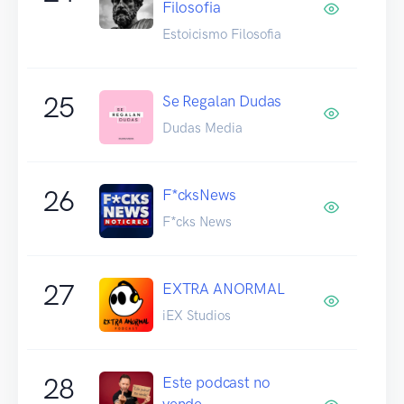
Filosofia
Estoicismo Filosofia
25
Se Regalan Dudas
Dudas Media
26
F*cksNews
F*cks News
27
EXTRA ANORMAL
iEX Studios
28
Este podcast no
vende