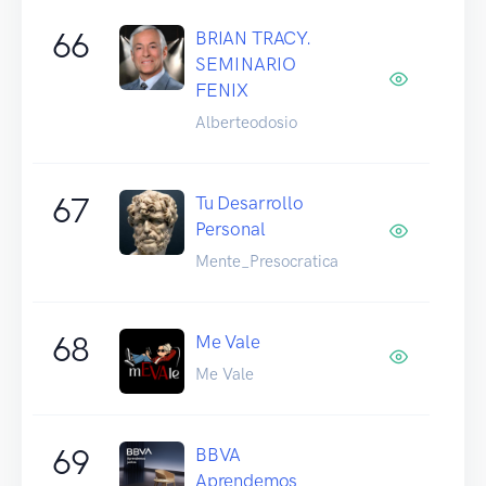
66
BRIAN TRACY.
SEMINARIO
FENIX
Alberteodosio
67
Tu Desarrollo
Personal
Mente_Presocratica
68
Me Vale
Me Vale
69
BBVA
Aprendemos