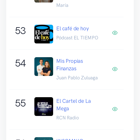
María
53
El café de hoy
Pódcast EL TIEMPO
54
Mis Propias
Finanzas
Juan Pablo Zuluaga
55
El Cartel de La
Mega
RCN Radio