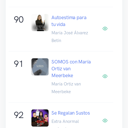
90
Autoestima para
tu vida
María José Álvarez
Betín
91
SOMOS con María
Ortiz van
Meerbeke
María Ortiz van
Meerbeke
92
Se Regalan Sustos
Extra Anormal