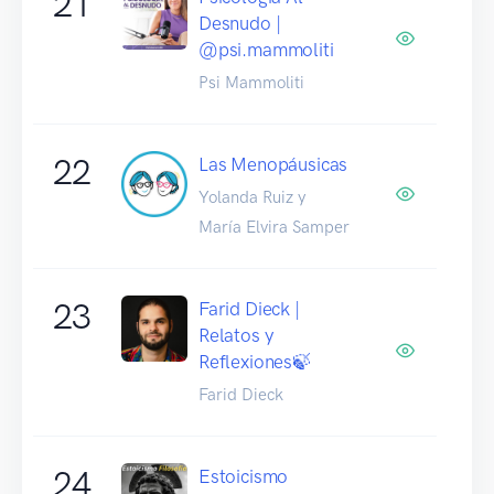
21
Desnudo |
@psi.mammoliti
Psi Mammoliti
22
Las Menopáusicas
Yolanda Ruiz y
María Elvira Samper
23
Farid Dieck |
Relatos y
Reflexiones🍃
Farid Dieck
24
Estoicismo