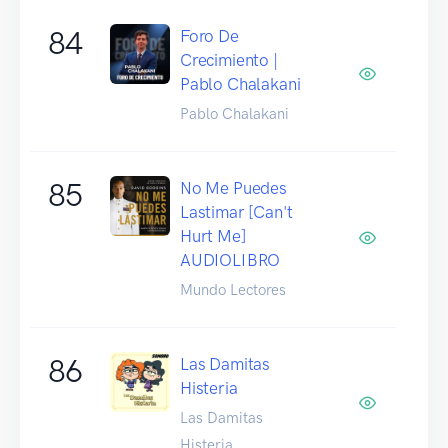
84
Foro De
Crecimiento |
Pablo Chalakani
Pablo Chalakani
85
No Me Puedes
Lastimar [Can't
Hurt Me]
AUDIOLIBRO
Mundo Lectores
86
Las Damitas
Histeria
Las Damitas
Histeria