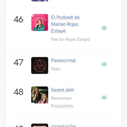
46
El Podcast de
Marian Rojas
Estapé
Marian Rojas Estapé
47
Paranormal
Fepo
48
Secret.ishh
Remember
Productions
CONEXIÓN