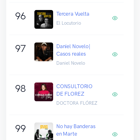
96
Tercera Vuelta
El Locutorio
97
Daniel Novelo|
Casos reales
Daniel Novelo
98
CONSULTORIO
DE FLOREZ
DOCTORA FLÓREZ
99
No hay Banderas
en Marte