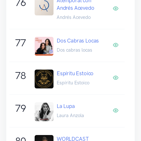
76
Atemporal con
Andrés Acevedo
Andrés Acevedo
77
Dos Cabras Locas
Dos cabras locas
78
Espíritu Estoico
Espíritu Estoico
79
La Lupa
Laura Anzola
80
WORLDCAST