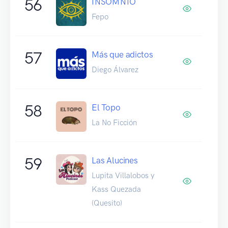
56
INSOMNIO
Fepo
57
Más que adictos
Diego Álvarez
58
El Topo
La No Ficción
59
Las Alucines
Lupita Villalobos y
Kass Quezada
(Quesito)