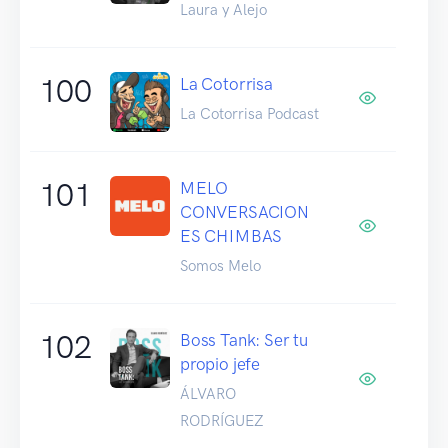
Laura y Alejo
100
La Cotorrisa
La Cotorrisa Podcast
101
MELO
CONVERSACION
ES CHIMBAS
Somos Melo
102
Boss Tank: Ser tu
propio jefe
ÁLVARO
RODRÍGUEZ