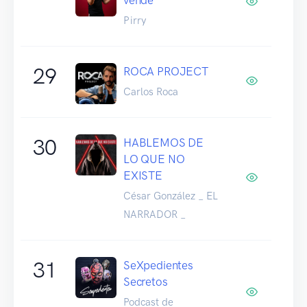
Pirry
29
ROCA PROJECT
Carlos Roca
30
HABLEMOS DE
LO QUE NO
EXISTE
César González _ EL
NARRADOR _
31
SeXpedientes
Secretos
Podcast de