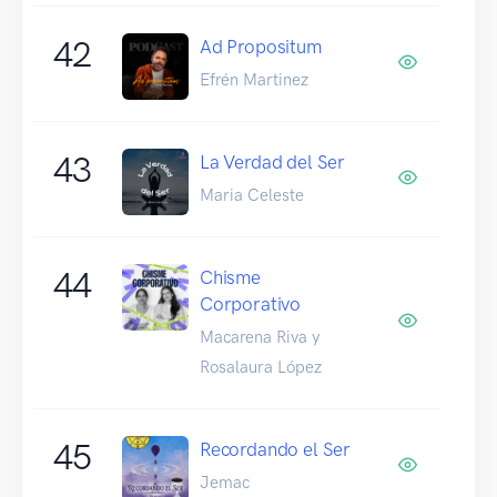
42
Ad Propositum
Efrén Martinez
43
La Verdad del Ser
Maria Celeste
44
Chisme
Corporativo
Macarena Riva y
Rosalaura López
45
Recordando el Ser
Jemac