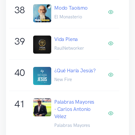
38
Modo Taoísmo
El Monasterio
39
Vida Plena
RaulNetworker
40
¿Qué Haría Jesús?
New Fire
41
Palabras Mayores
- Carlos Antonio
Vélez
Palabras Mayores