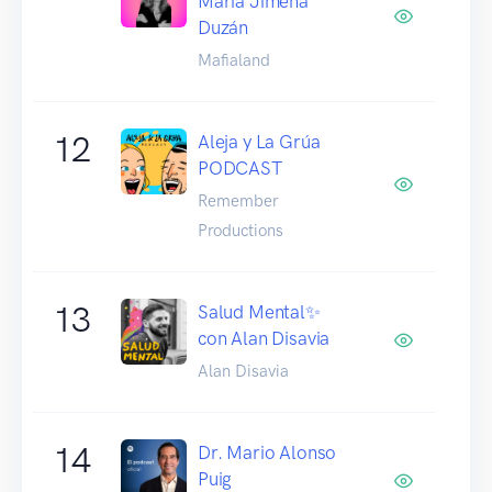
María Jimena
Duzán
Mafialand
12
Aleja y La Grúa
PODCAST
Remember
Productions
13
Salud Mental✨
con Alan Disavia
Alan Disavia
14
Dr. Mario Alonso
Puig