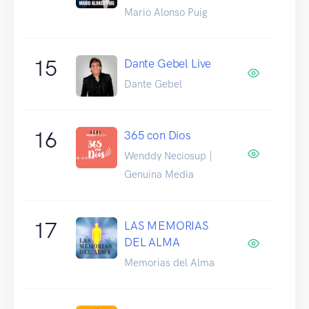
Mario Alonso Puig
15
Dante Gebel Live
Dante Gebel
16
365 con Dios
Wenddy Neciosup |
Genuina Media
17
LAS MEMORIAS
DEL ALMA
Memorias del Alma