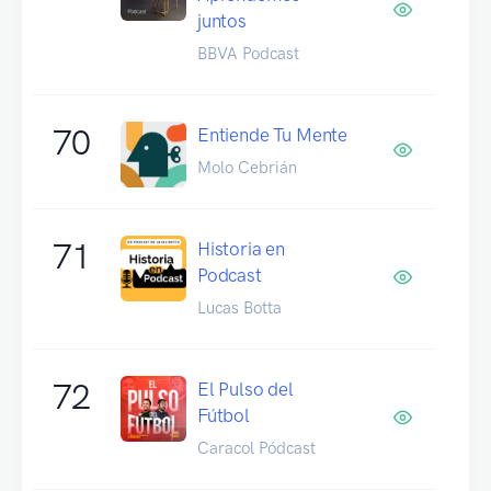
juntos
BBVA Podcast
70
Entiende Tu Mente
Molo Cebrián
71
Historia en
Podcast
Lucas Botta
72
El Pulso del
Fútbol
Caracol Pódcast