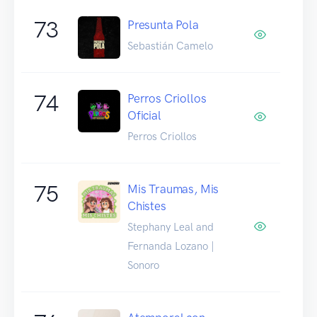
73
Presunta Pola
Sebastián Camelo
74
Perros Criollos
Oficial
Perros Criollos
75
Mis Traumas, Mis
Chistes
Stephany Leal and
Fernanda Lozano |
Sonoro