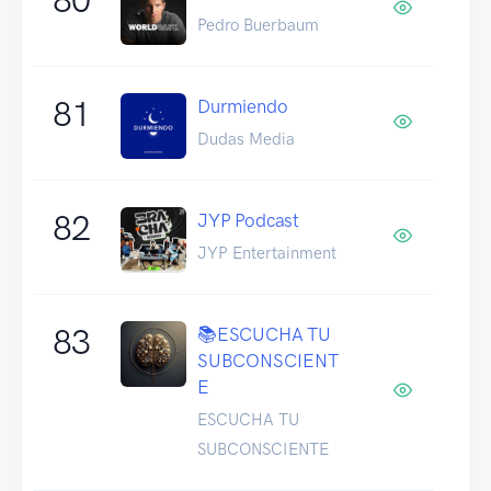
Pedro Buerbaum
81
Durmiendo
Dudas Media
82
JYP Podcast
JYP Entertainment
83
📚ESCUCHA TU
SUBCONSCIENT
E
ESCUCHA TU
SUBCONSCIENTE