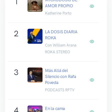
1
AMOR PROPIO
Katherine Porto
2
LA DOSIS DIARIA
ROKA
Con William Arana
ROKA STEREO
3
Más Allá del
Silencio con Rafa
Poveda
PODCASTS RPTV
4
En la cama