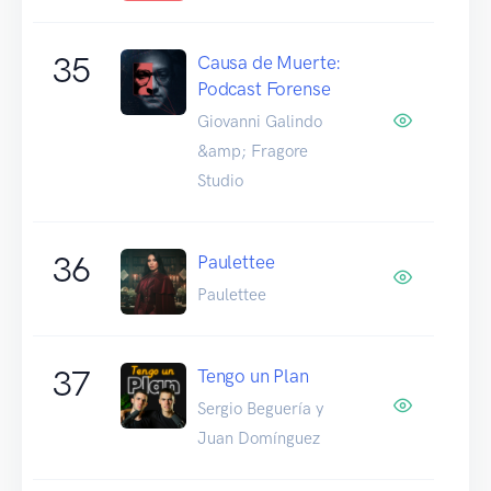
35
Causa de Muerte:
Podcast Forense
Giovanni Galindo
&amp; Fragore
Studio
36
Paulettee
Paulettee
37
Tengo un Plan
Sergio Beguería y
Juan Domínguez