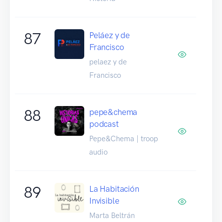
87
Peláez y de
Francisco
pelaez y de
Francisco
88
pepe&chema
podcast
Pepe&Chema | troop
audio
89
La Habitación
Invisible
Marta Beltrán