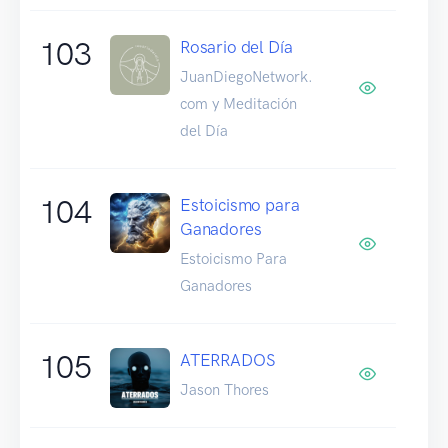
103
Rosario del Día
JuanDiegoNetwork.
com y Meditación
del Día
104
Estoicismo para
Ganadores
Estoicismo Para
Ganadores
105
ATERRADOS
Jason Thores