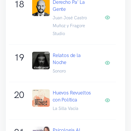
18
Derecho Pa' La
Gente
Juan José Castro
Muñoz y Fragore
Studio
19
Relatos de la
Noche
Sonoro
20
Huevos Revueltos
con Política
La Silla Vacía
Psicologia Al