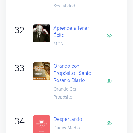
Sexualidad
32
Aprende a Tener
Éxito
MGN
33
Orando con
Propósito - Santo
Rosario Diario
Orando Con
Propósito
34
Despertando
Dudas Media