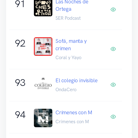
91
Las Noches de
Ortega
SER Podcast
92
Sofá, manta y
crimen
Coral y Yayo
93
El colegio invisible
OndaCero
94
Crímenes con M
Crímenes con M