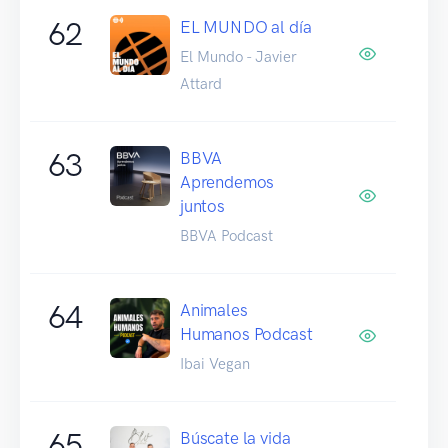
62
EL MUNDO al día
El Mundo - Javier
Attard
63
BBVA
Aprendemos
juntos
BBVA Podcast
64
Animales
Humanos Podcast
Ibai Vegan
65
Búscate la vida