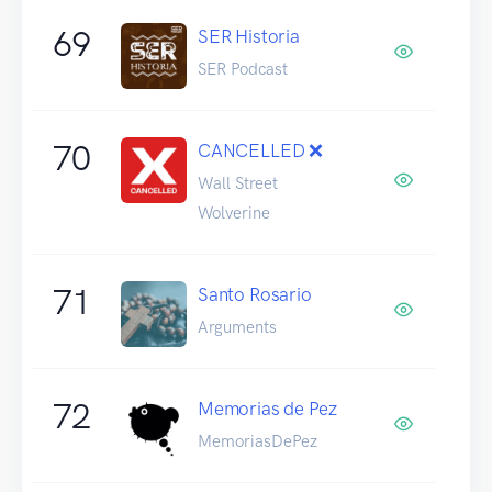
69
SER Historia
SER Podcast
70
CANCELLED ❌
Wall Street
Wolverine
71
Santo Rosario
Arguments
72
Memorias de Pez
MemoriasDePez