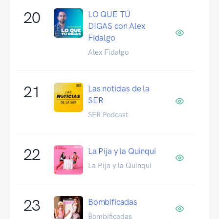
20
LO QUE TÚ
DIGAS con Alex
Fidalgo
Alex Fidalgo
21
Las noticias de la
SER
SER Podcast
22
La Pija y la Quinqui
La Pija y la Quinqui
23
Bombificadas
Bombificadas