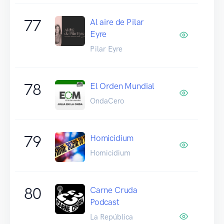
77
Al aire de Pilar
Eyre
Pilar Eyre
78
El Orden Mundial
OndaCero
79
Homicidium
Homicidium
80
Carne Cruda
Podcast
La República