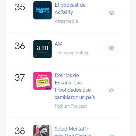
35
El podcast de
Ac2ality
Atresmedia
36
AM
The Voice Village
37
Delirios de
España. Las
frivolidades que
cambiaron un país
Podium Podcast
38
Salud Mental✨
con Alan Disavia