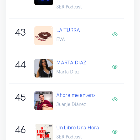
SER Podcast
43
LA TURRA
EVA
44
MARTA DIAZ
Marta Diaz
45
Ahora me entero
Juanje Diánez
46
Un Libro Una Hora
SER Podcast