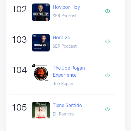
102
Hoy por Hoy
SER Podcast
103
Hora 25
SER Podcast
104
The Joe Rogan
Experience
Joe Rogan
105
Tiene Sentido
Eli Romero