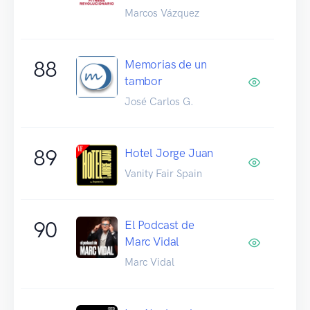
Marcos Vázquez
88
Memorias de un
tambor
José Carlos G.
89
Hotel Jorge Juan
Vanity Fair Spain
90
El Podcast de
Marc Vidal
Marc Vidal