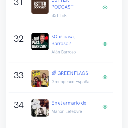
31
PODCAST
B3TTER
32
¿Qué pasa,
Barroso?
Alán Barroso
33
🌈 GREENFLAGS
Greenpeace España
34
En el armario de
Manon Lefebvre