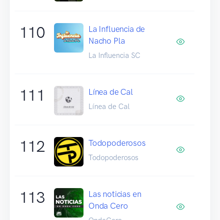
110
La Influencia de
Nacho Pla
La Influencia SC
111
Línea de Cal
Línea de Cal
112
Todopoderosos
Todopoderosos
113
Las noticias en
Onda Cero