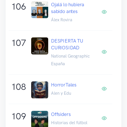
106
Ojalá lo hubiera
sabido antes
Álex Rovira
107
DESPIERTA TU
CURIOSIDAD
National Geographic
España
108
HorrorTales
Alen y Edu
109
Offsiders
Historias del fútbol