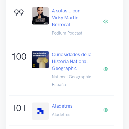
99
A solas... con
Vicky Martín
Berrocal
Podium Podcast
100
Curiosidades de la
Historia National
Geographic
National Geographic
España
101
Aladetres
Aladetres