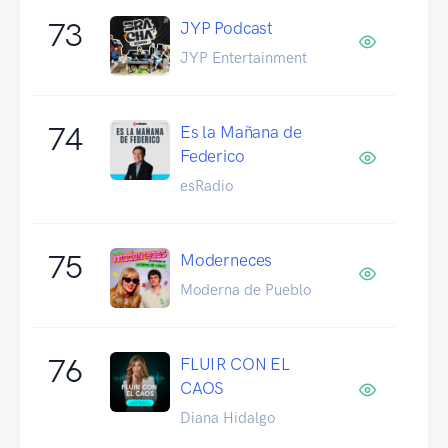
73
JYP Podcast
JYP Entertainment
74
Es la Mañana de
Federico
esRadio
75
Moderneces
Moderna de Pueblo
76
FLUIR CON EL
CAOS
Diana Hidalgo