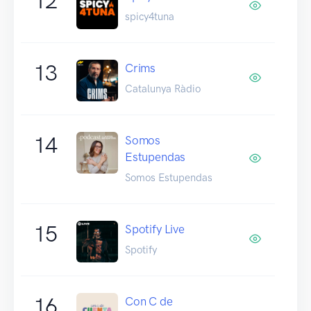
12
spicy4tuna
13
Crims
Catalunya Ràdio
14
Somos
Estupendas
Somos Estupendas
15
Spotify Live
Spotify
16
Con C de