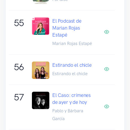
55
El Podcast de
Marian Rojas
Estapé
Marian Rojas Estapé
56
Estirando el chicle
Estirando el chicle
57
El Caso: crímenes
de ayer y de hoy
Pablo y Bárbara
García