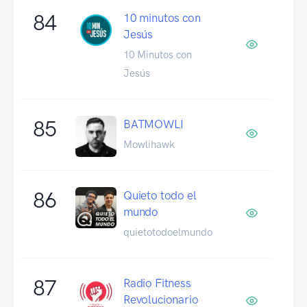
84
10 minutos con
Jesús
10 Minutos con
Jesús
85
BATMOWLI
Mowlihawk
86
Quieto todo el
mundo
quietotodoelmundo
87
Radio Fitness
Revolucionario