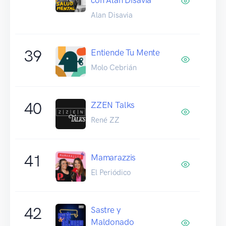
Alan Disavia
39
Entiende Tu Mente
Molo Cebrián
40
ZZEN Talks
René ZZ
41
Mamarazzis
El Periódico
42
Sastre y
Maldonado