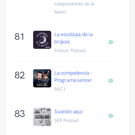
Independiente de la
Radio
81
La escóbula de la
brújula
Podium Podcast
82
La competència -
Programa sencer
RAC1
83
Sucedió aquí
SER Podcast