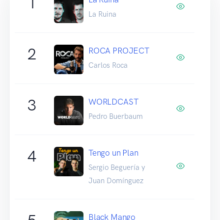
1
La Ruina
2
ROCA PROJECT
Carlos Roca
3
WORLDCAST
Pedro Buerbaum
4
Tengo un Plan
Sergio Beguería y
Juan Domínguez
Black Mango