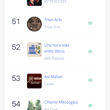
RV PODCAST
51
Triun Arts
Triun Arts
52
Una hora más
entre libros
SER Podcast
53
Así Matan
Cesar
54
Chisme Mitológico
Pol Gise