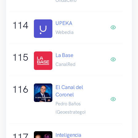
OndaCero
114
UPEKA
Webedia
115
La Base
CanalRed
116
El Canal del
Coronel
Pedro Baños
(Geoestratego)
117
Inteligencia