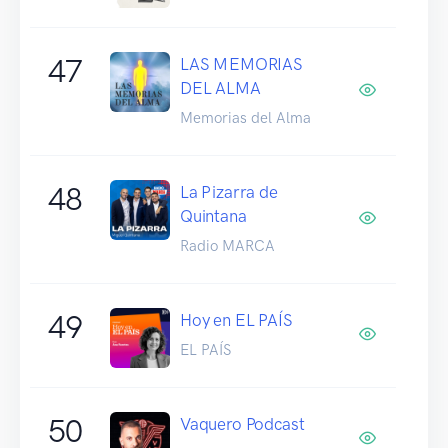
47
LAS MEMORIAS
DEL ALMA
Memorias del Alma
48
La Pizarra de
Quintana
Radio MARCA
49
Hoy en EL PAÍS
EL PAÍS
50
Vaquero Podcast