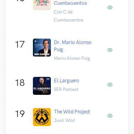
Cuentacuentos
Con C de
Cuentacuentos
17
Dr. Mario Alonso
Puig
Mario Alonso Puig
18
El Larguero
SER Podcast
19
The Wild Project
Jordi Wild