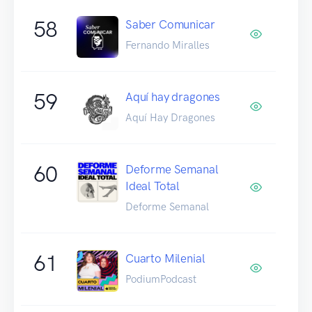
58
Saber Comunicar
Fernando Miralles
59
Aquí hay dragones
Aquí Hay Dragones
60
Deforme Semanal
Ideal Total
Deforme Semanal
61
Cuarto Milenial
PodiumPodcast