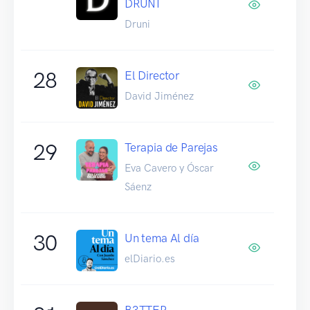
DRUNI
Druni
28
El Director
David Jiménez
29
Terapia de Parejas
Eva Cavero y Óscar
Sáenz
30
Un tema Al día
elDiario.es
B3TTER