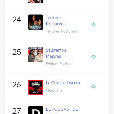
24
Terrores
Nocturnos
Terrores Nocturnos
25
Saldremos
Mejores
Podium Podcast
26
La Crónica Oscura
Morellana
27
EL PODCAST DE