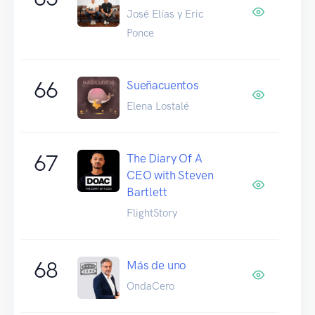
José Elías y Eric
Ponce
66
Sueñacuentos
Elena Lostalé
67
The Diary Of A
CEO with Steven
Bartlett
FlightStory
68
Más de uno
OndaCero