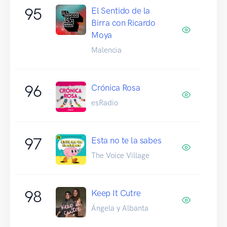
95
El Sentido de la
Birra con Ricardo
Moya
Malencia
96
Crónica Rosa
esRadio
97
Esta no te la sabes
The Voice Village
98
Keep It Cutre
Ángela y Albanta