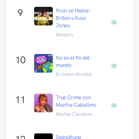
9
Poco se Habla!
Briten y Xuso
Jones
Keepers
10
No es el fin del
mundo
El Orden Mundial
11
True Crime con
Martha Caballero
Martha Caballero
Spicy4tuna