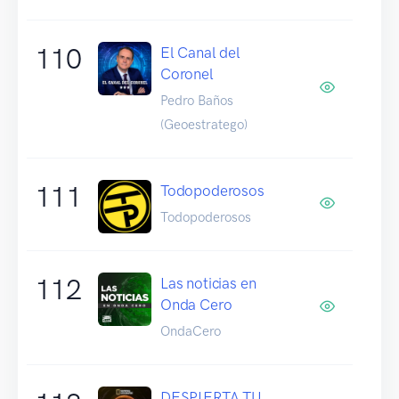
110
El Canal del
Coronel
Pedro Baños
(Geoestratego)
111
Todopoderosos
Todopoderosos
112
Las noticias en
Onda Cero
OndaCero
DESPIERTA TU