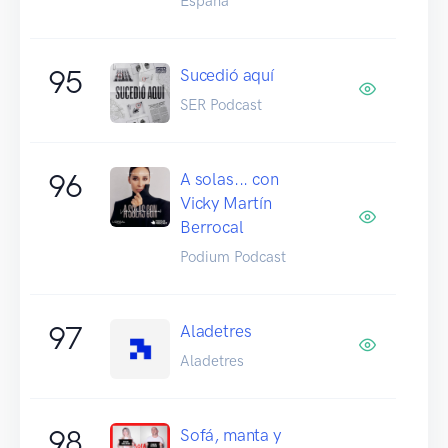
España
95
Sucedió aquí
SER Podcast
96
A solas... con
Vicky Martín
Berrocal
Podium Podcast
97
Aladetres
Aladetres
98
Sofá, manta y