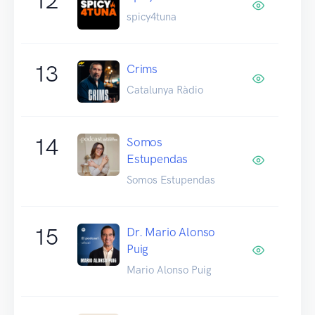
12
spicy4tuna
13
Crims
Catalunya Ràdio
14
Somos
Estupendas
Somos Estupendas
15
Dr. Mario Alonso
Puig
Mario Alonso Puig