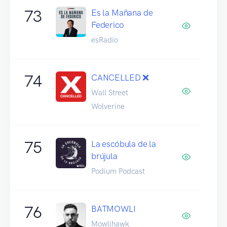
73
Es la Mañana de
Federico
esRadio
74
CANCELLED ❌
Wall Street
Wolverine
75
La escóbula de la
brújula
Podium Podcast
76
BATMOWLI
Mowlihawk