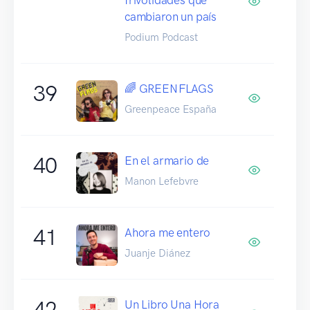
cambiaron un país
Podium Podcast
39
🌈 GREENFLAGS
Greenpeace España
40
En el armario de
Manon Lefebvre
41
Ahora me entero
Juanje Diánez
42
Un Libro Una Hora