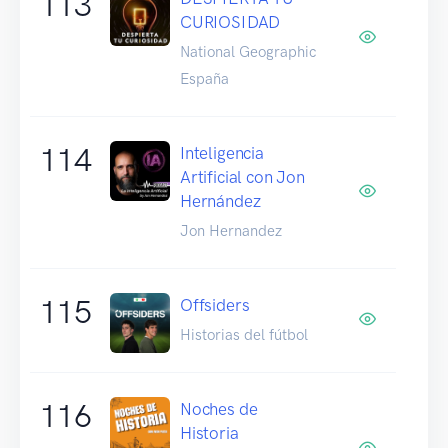
113
CURIOSIDAD
National Geographic
España
114
Inteligencia
Artificial con Jon
Hernández
Jon Hernandez
115
Offsiders
Historias del fútbol
116
Noches de
Historia