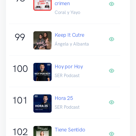
crimen
Coral y Yayo
99
Keep It Cutre
Ángela y Albanta
100
Hoy por Hoy
SER Podcast
101
Hora 25
SER Podcast
102
Tiene Sentido