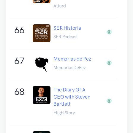
Attard
66
SER Historia
SER Podcast
67
Memorias de Pez
MemoriasDePez
68
The Diary Of A
CEO with Steven
Bartlett
FlightStory