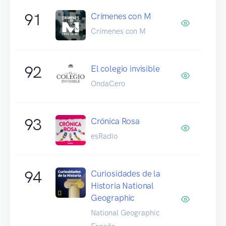
91
Crímenes con M
Crímenes con M
92
El colegio invisible
OndaCero
93
Crónica Rosa
esRadio
94
Curiosidades de la
Historia National
Geographic
National Geographic