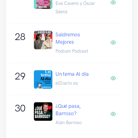
Eva Cavero y Óscar
Sáenz
28
Saldremos
Mejores
Podium Podcast
29
Un tema Al día
elDiario.es
30
¿Qué pasa,
Barroso?
Alán Barroso