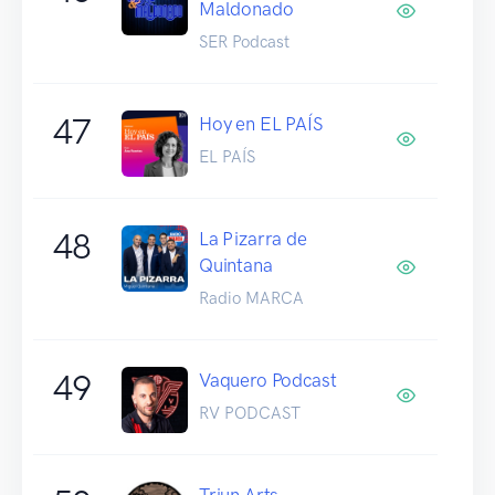
Maldonado
SER Podcast
47
Hoy en EL PAÍS
EL PAÍS
48
La Pizarra de
Quintana
Radio MARCA
49
Vaquero Podcast
RV PODCAST
Triun Arts