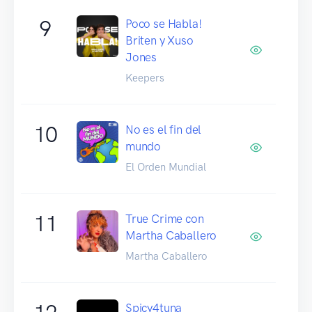
9
Poco se Habla!
Briten y Xuso
Jones
Keepers
10
No es el fin del
mundo
El Orden Mundial
11
True Crime con
Martha Caballero
Martha Caballero
Spicy4tuna