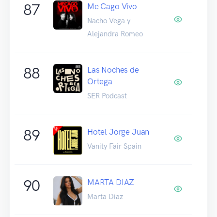
87
Me Cago Vivo
Nacho Vega y
Alejandra Romeo
88
Las Noches de
Ortega
SER Podcast
89
Hotel Jorge Juan
Vanity Fair Spain
90
MARTA DIAZ
Marta Diaz