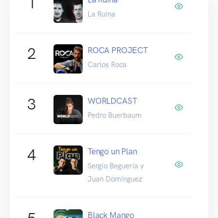
1
La Ruina
2
ROCA PROJECT
Carlos Roca
3
WORLDCAST
Pedro Buerbaum
4
Tengo un Plan
Sergio Beguería y
Juan Domínguez
Black Mango