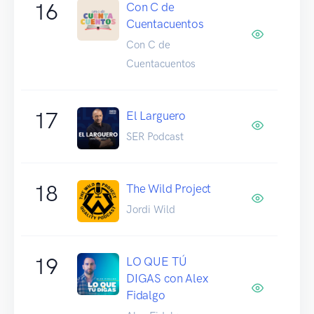
16
Con C de
Cuentacuentos
Con C de
Cuentacuentos
17
El Larguero
SER Podcast
18
The Wild Project
Jordi Wild
19
LO QUE TÚ
DIGAS con Alex
Fidalgo