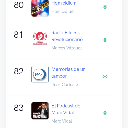
80
Homicidium
Homicidium
81
Radio Fitness
Revolucionario
Marcos Vázquez
82
Memorias de un
tambor
José Carlos G.
83
El Podcast de
Marc Vidal
Marc Vidal