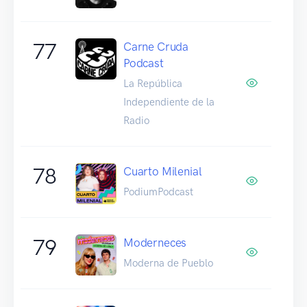
77
Carne Cruda
Podcast
La República
Independiente de la
Radio
78
Cuarto Milenial
PodiumPodcast
79
Moderneces
Moderna de Pueblo