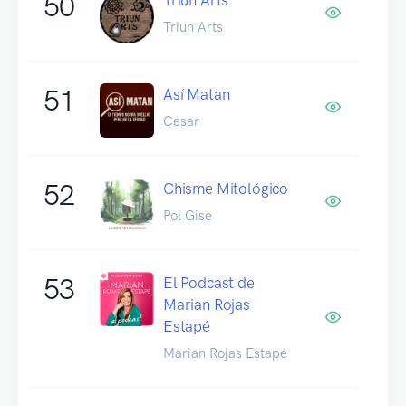
50
Triun Arts
51
Así Matan
Cesar
52
Chisme Mitológico
Pol Gise
53
El Podcast de
Marian Rojas
Estapé
Marian Rojas Estapé