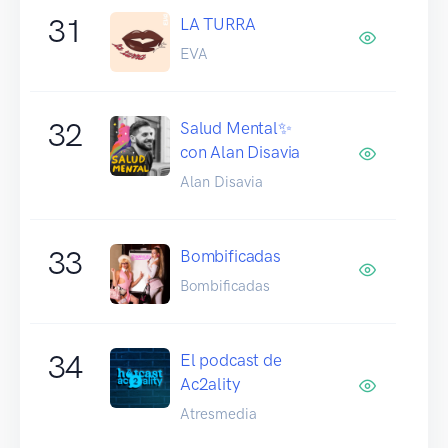
31
LA TURRA
EVA
32
Salud Mental✨
con Alan Disavia
Alan Disavia
33
Bombificadas
Bombificadas
34
El podcast de
Ac2ality
Atresmedia