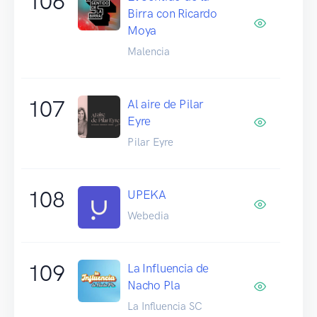
106
Birra con Ricardo
Moya
Malencia
107
Al aire de Pilar
Eyre
Pilar Eyre
108
UPEKA
Webedia
109
La Influencia de
Nacho Pla
La Influencia SC