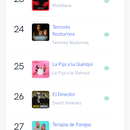
Morellana
24
Terrores
Nocturnos
Terrores Nocturnos
25
La Pija y la Quinqui
La Pija y la Quinqui
26
El Director
David Jiménez
27
Terapia de Parejas