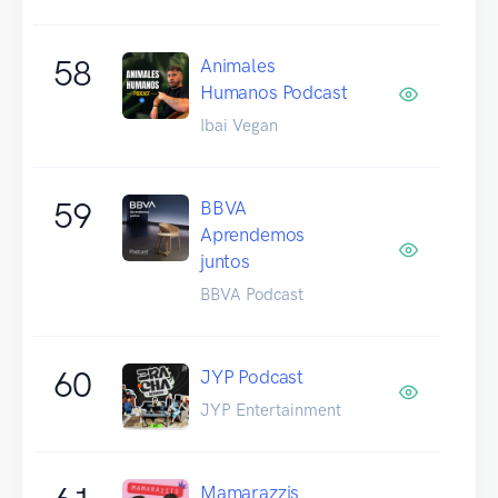
58
Animales
Humanos Podcast
Ibai Vegan
59
BBVA
Aprendemos
juntos
BBVA Podcast
60
JYP Podcast
JYP Entertainment
Mamarazzis