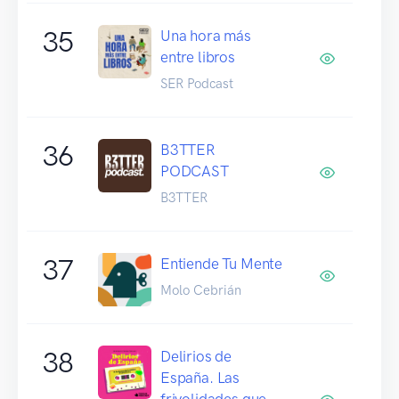
35
Una hora más
entre libros
SER Podcast
36
B3TTER
PODCAST
B3TTER
37
Entiende Tu Mente
Molo Cebrián
38
Delirios de
España. Las
frivolidades que