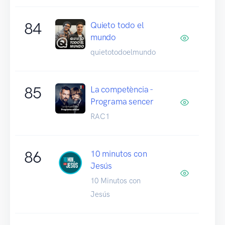
84
Quieto todo el
mundo
quietotodoelmundo
85
La competència -
Programa sencer
RAC1
86
10 minutos con
Jesús
10 Minutos con
Jesús