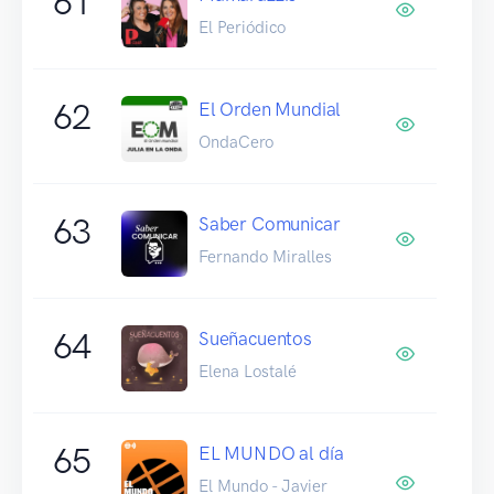
61
El Periódico
62
El Orden Mundial
OndaCero
63
Saber Comunicar
Fernando Miralles
64
Sueñacuentos
Elena Lostalé
65
EL MUNDO al día
El Mundo - Javier