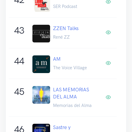
SER Podcast
43
ZZEN Talks
René ZZ
44
AM
The Voice Village
45
LAS MEMORIAS
DEL ALMA
Memorias del Alma
46
Sastre y