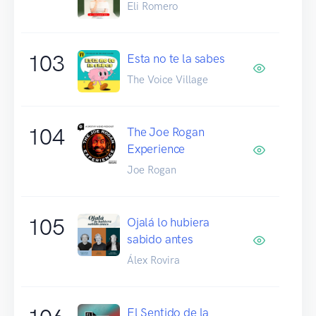
Eli Romero
103
Esta no te la sabes
The Voice Village
104
The Joe Rogan
Experience
Joe Rogan
105
Ojalá lo hubiera
sabido antes
Álex Rovira
El Sentido de la