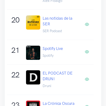
Alex Fidalgo
20
Las noticias de la
SER
SER Podcast
21
Spotify Live
Spotify
22
EL PODCAST DE
DRUNI
Druni
23
La Crónica Oscura