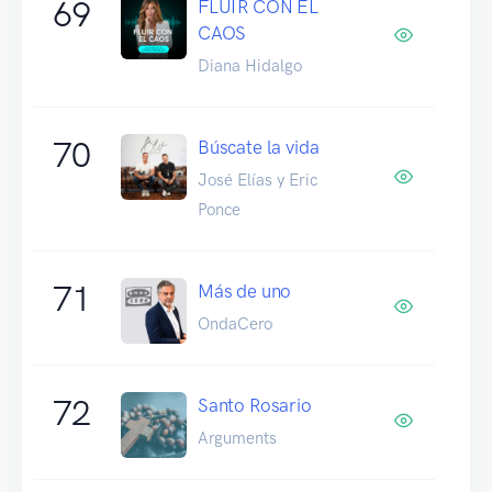
69
FLUIR CON EL
CAOS
Diana Hidalgo
70
Búscate la vida
José Elías y Eric
Ponce
71
Más de uno
OndaCero
72
Santo Rosario
Arguments