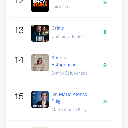
12
spicy4tuna
13
Crims
Catalunya Ràdio
14
Somos
Estupendas
Somos Estupendas
15
Dr. Mario Alonso
Puig
Mario Alonso Puig