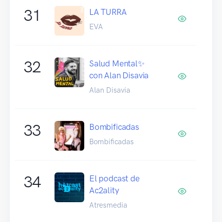
31
LA TURRA
EVA
32
Salud Mental✨
con Alan Disavia
Alan Disavia
33
Bombificadas
Bombificadas
34
El podcast de
Ac2ality
Atresmedia