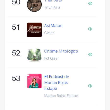
50
Triun Arts
51
Así Matan
Cesar
52
Chisme Mitológico
Pol Gise
53
El Podcast de
Marian Rojas
Estapé
Marian Rojas Estapé