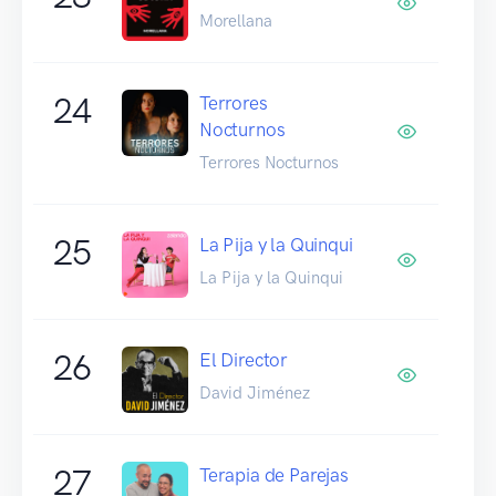
Morellana
24
Terrores
Nocturnos
Terrores Nocturnos
25
La Pija y la Quinqui
La Pija y la Quinqui
26
El Director
David Jiménez
27
Terapia de Parejas