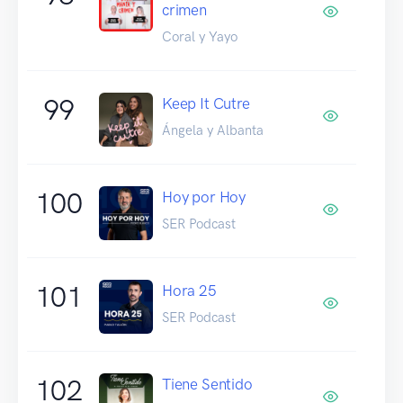
crimen
Coral y Yayo
99
Keep It Cutre
Ángela y Albanta
100
Hoy por Hoy
SER Podcast
101
Hora 25
SER Podcast
102
Tiene Sentido