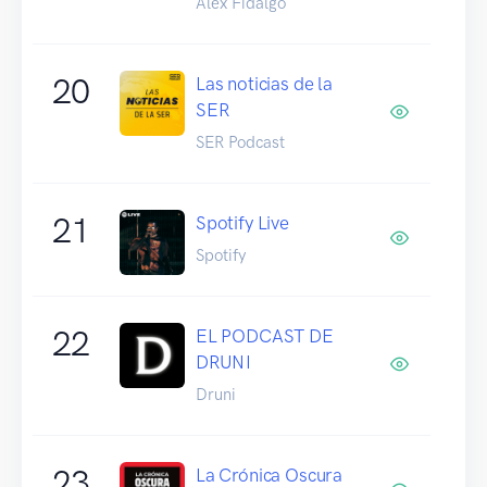
Alex Fidalgo
20
Las noticias de la
SER
SER Podcast
21
Spotify Live
Spotify
22
EL PODCAST DE
DRUNI
Druni
23
La Crónica Oscura