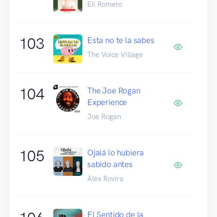
Eli Romero
103
Esta no te la sabes
The Voice Village
104
The Joe Rogan
Experience
Joe Rogan
105
Ojalá lo hubiera
sabido antes
Álex Rovira
El Sentido de la