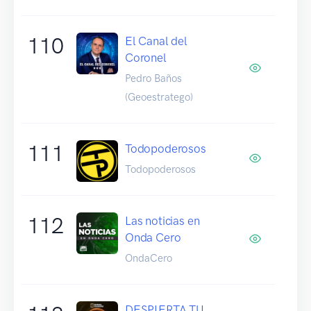
110
El Canal del
Coronel
Pedro Baños
(Geoestratego)
111
Todopoderosos
Todopoderosos
112
Las noticias en
Onda Cero
OndaCero
DESPIERTA TU