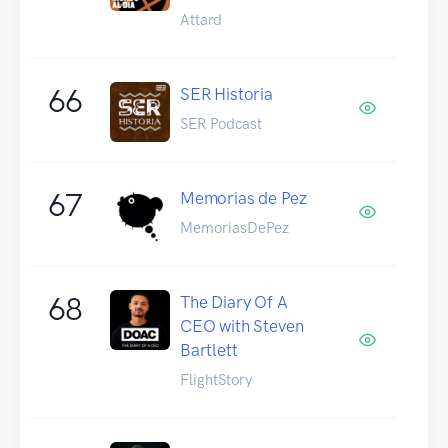
Attard
66
SER Historia
SER Podcast
67
Memorias de Pez
MemoriasDePez
68
The Diary Of A
CEO with Steven
Bartlett
FlightStory