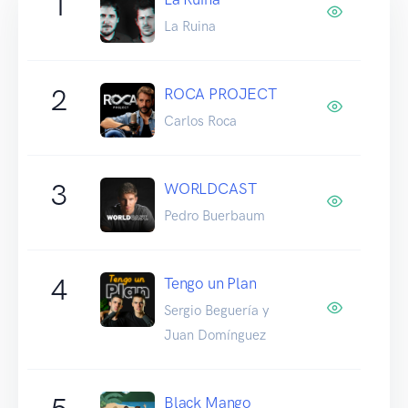
1
La Ruina
2
ROCA PROJECT
Carlos Roca
3
WORLDCAST
Pedro Buerbaum
4
Tengo un Plan
Sergio Beguería y
Juan Domínguez
Black Mango