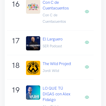
16
Con C de
Cuentacuentos
Con C de
Cuentacuentos
17
El Larguero
SER Podcast
18
The Wild Project
Jordi Wild
19
LO QUE TÚ
DIGAS con Alex
Fidalgo