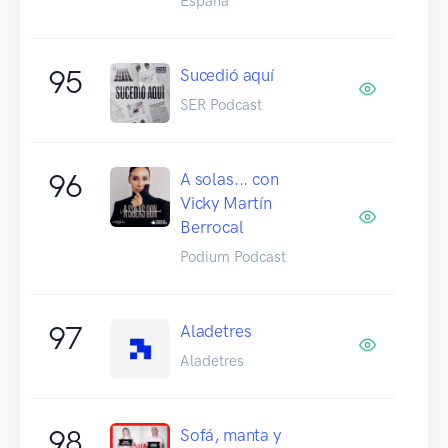
España
95
Sucedió aquí
SER Podcast
96
A solas... con
Vicky Martín
Berrocal
Podium Podcast
97
Aladetres
Aladetres
98
Sofá, manta y