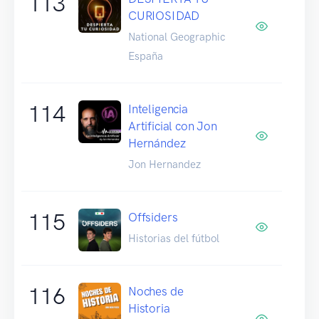
113
CURIOSIDAD
National Geographic
España
114
Inteligencia
Artificial con Jon
Hernández
Jon Hernandez
115
Offsiders
Historias del fútbol
116
Noches de
Historia