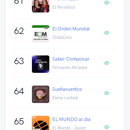
61
El Periódico
62
El Orden Mundial
OndaCero
63
Saber Comunicar
Fernando Miralles
64
Sueñacuentos
Elena Lostalé
65
EL MUNDO al día
El Mundo - Javier