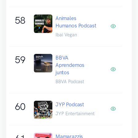
58
Animales
Humanos Podcast
Ibai Vegan
59
BBVA
Aprendemos
juntos
BBVA Podcast
60
JYP Podcast
JYP Entertainment
Mamarazzis