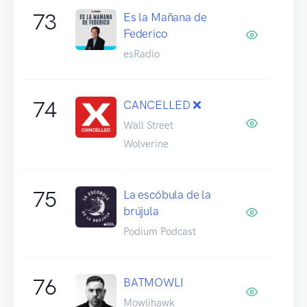
73
Es la Mañana de
Federico
esRadio
74
CANCELLED ❌
Wall Street
Wolverine
75
La escóbula de la
brújula
Podium Podcast
76
BATMOWLI
Mowlihawk