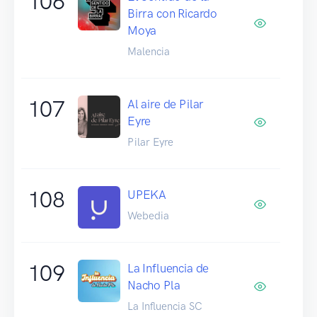
106
Birra con Ricardo
Moya
Malencia
107
Al aire de Pilar
Eyre
Pilar Eyre
108
UPEKA
Webedia
109
La Influencia de
Nacho Pla
La Influencia SC