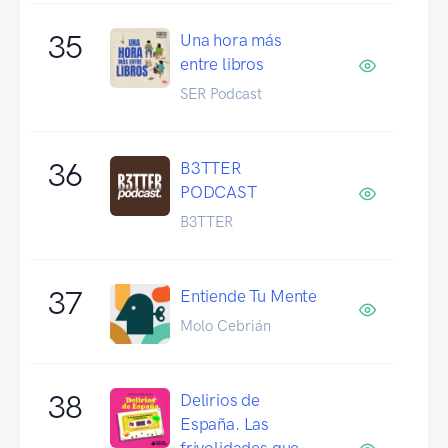
35
Una hora más
entre libros
SER Podcast
36
B3TTER
PODCAST
B3TTER
37
Entiende Tu Mente
Molo Cebrián
38
Delirios de
España. Las
frivolidades que