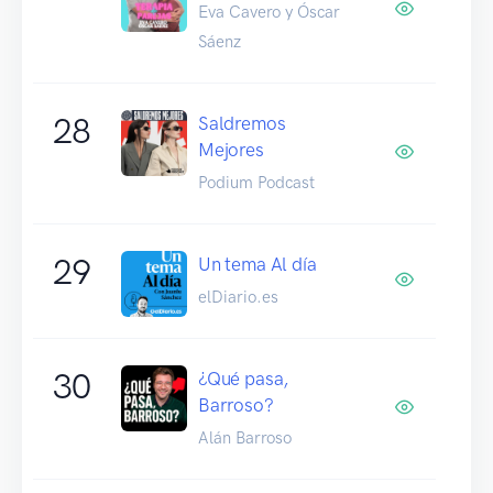
Eva Cavero y Óscar
Sáenz
28
Saldremos
Mejores
Podium Podcast
29
Un tema Al día
elDiario.es
30
¿Qué pasa,
Barroso?
Alán Barroso