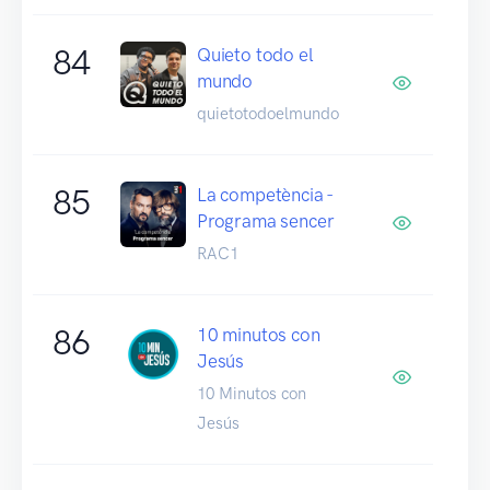
84
Quieto todo el
mundo
quietotodoelmundo
85
La competència -
Programa sencer
RAC1
86
10 minutos con
Jesús
10 Minutos con
Jesús