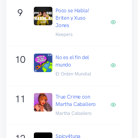
9
Poco se Habla!
Briten y Xuso
Jones
Keepers
10
No es el fin del
mundo
El Orden Mundial
11
True Crime con
Martha Caballero
Martha Caballero
Spicy4tuna