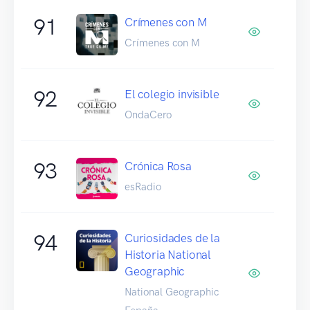
91
Crímenes con M
Crímenes con M
92
El colegio invisible
OndaCero
93
Crónica Rosa
esRadio
94
Curiosidades de la
Historia National
Geographic
National Geographic