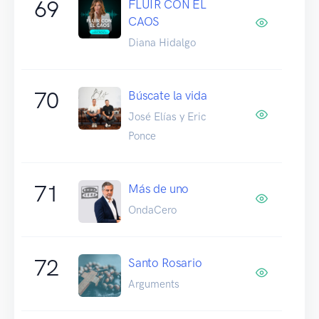
69
FLUIR CON EL
CAOS
Diana Hidalgo
70
Búscate la vida
José Elías y Eric
Ponce
71
Más de uno
OndaCero
72
Santo Rosario
Arguments