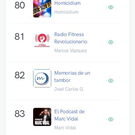
80
Homicidium
Homicidium
81
Radio Fitness
Revolucionario
Marcos Vázquez
82
Memorias de un
tambor
José Carlos G.
83
El Podcast de
Marc Vidal
Marc Vidal