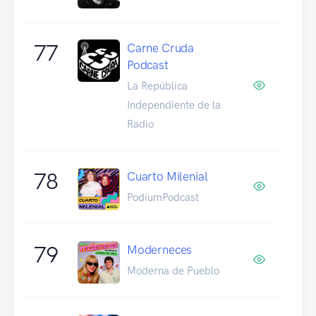
77
Carne Cruda
Podcast
La República
Independiente de la
Radio
78
Cuarto Milenial
PodiumPodcast
79
Moderneces
Moderna de Pueblo