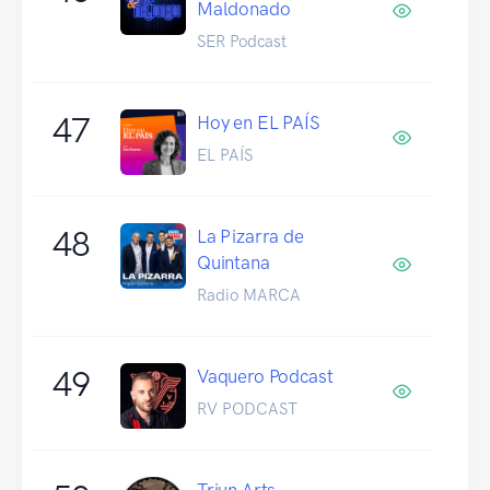
Maldonado
SER Podcast
47
Hoy en EL PAÍS
EL PAÍS
48
La Pizarra de
Quintana
Radio MARCA
49
Vaquero Podcast
RV PODCAST
Triun Arts