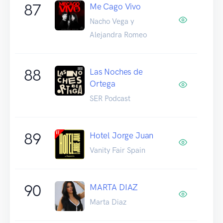
87
Me Cago Vivo
Nacho Vega y
Alejandra Romeo
88
Las Noches de
Ortega
SER Podcast
89
Hotel Jorge Juan
Vanity Fair Spain
90
MARTA DIAZ
Marta Diaz