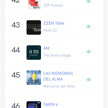
SER Podcast
43
ZZEN Talks
René ZZ
44
AM
The Voice Village
45
LAS MEMORIAS
DEL ALMA
Memorias del Alma
46
Sastre y