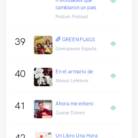
cambiaron un país
Podium Podcast
39
🌈 GREENFLAGS
Greenpeace España
40
En el armario de
Manon Lefebvre
41
Ahora me entero
Juanje Diánez
42
Un Libro Una Hora