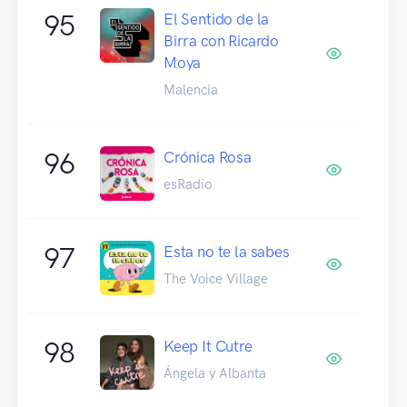
95
El Sentido de la
Birra con Ricardo
Moya
Malencia
96
Crónica Rosa
esRadio
97
Esta no te la sabes
The Voice Village
98
Keep It Cutre
Ángela y Albanta