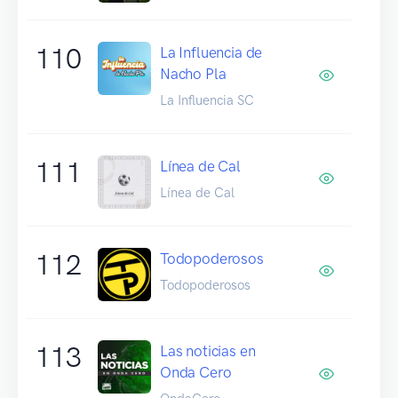
110
La Influencia de
Nacho Pla
La Influencia SC
111
Línea de Cal
Línea de Cal
112
Todopoderosos
Todopoderosos
113
Las noticias en
Onda Cero