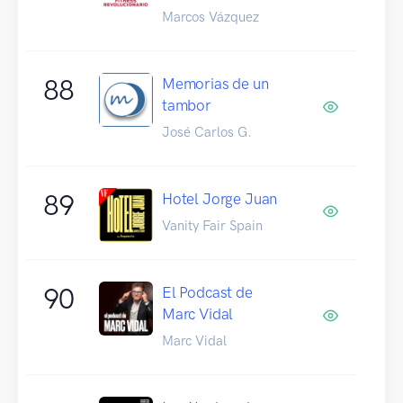
Marcos Vázquez
88
Memorias de un
tambor
José Carlos G.
89
Hotel Jorge Juan
Vanity Fair Spain
90
El Podcast de
Marc Vidal
Marc Vidal