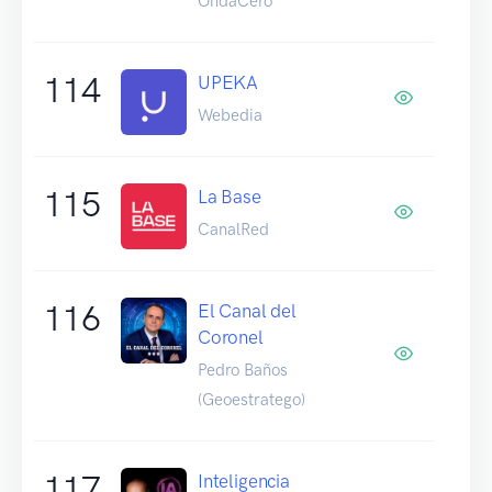
OndaCero
114
UPEKA
Webedia
115
La Base
CanalRed
116
El Canal del
Coronel
Pedro Baños
(Geoestratego)
117
Inteligencia