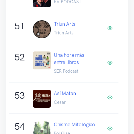
RV PODCAST
51
Triun Arts
Triun Arts
52
Una hora más
entre libros
SER Podcast
53
Así Matan
Cesar
54
Chisme Mitológico
Pol Gise