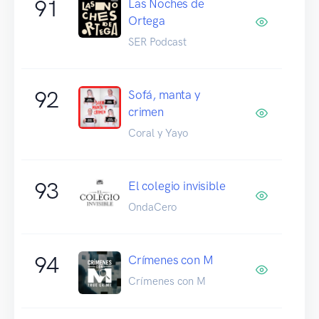
91
Las Noches de
Ortega
SER Podcast
92
Sofá, manta y
crimen
Coral y Yayo
93
El colegio invisible
OndaCero
94
Crímenes con M
Crímenes con M