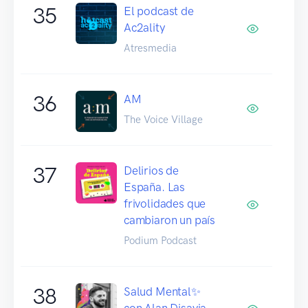
35
El podcast de
Ac2ality
Atresmedia
36
AM
The Voice Village
37
Delirios de
España. Las
frivolidades que
cambiaron un país
Podium Podcast
38
Salud Mental✨
con Alan Disavia