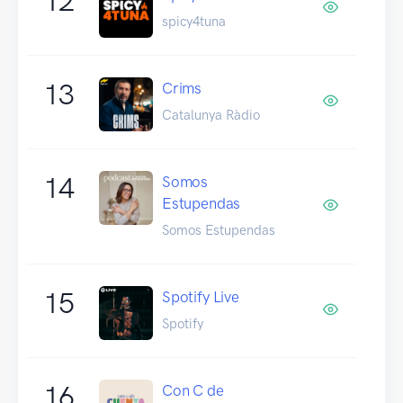
12
spicy4tuna
13
Crims
Catalunya Ràdio
14
Somos
Estupendas
Somos Estupendas
15
Spotify Live
Spotify
16
Con C de