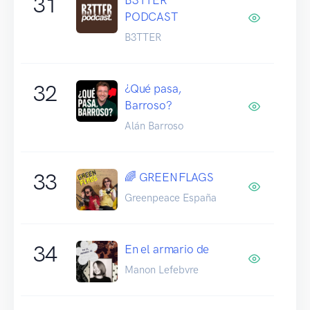
31
PODCAST
B3TTER
32
¿Qué pasa,
Barroso?
Alán Barroso
33
🌈 GREENFLAGS
Greenpeace España
34
En el armario de
Manon Lefebvre