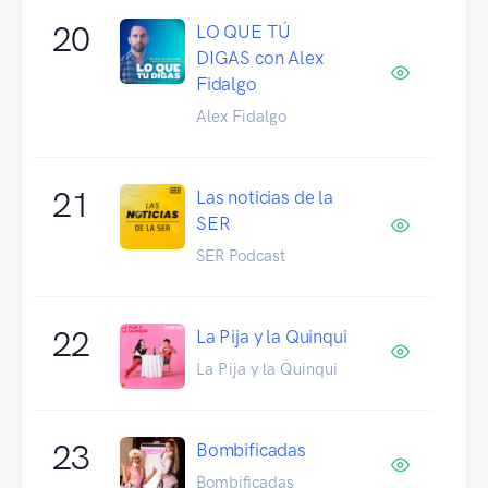
20
LO QUE TÚ
DIGAS con Alex
Fidalgo
Alex Fidalgo
21
Las noticias de la
SER
SER Podcast
22
La Pija y la Quinqui
La Pija y la Quinqui
23
Bombificadas
Bombificadas