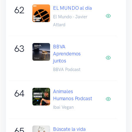
62
EL MUNDO al día
El Mundo - Javier
Attard
63
BBVA
Aprendemos
juntos
BBVA Podcast
64
Animales
Humanos Podcast
Ibai Vegan
65
Búscate la vida