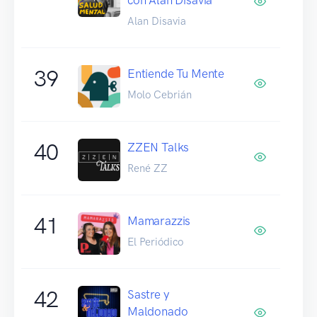
Alan Disavia
39
Entiende Tu Mente
Molo Cebrián
40
ZZEN Talks
René ZZ
41
Mamarazzis
El Periódico
42
Sastre y
Maldonado