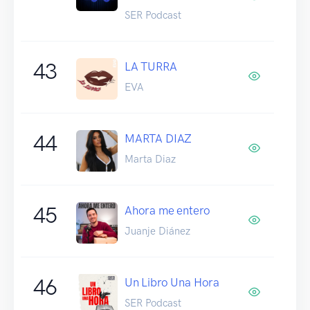
SER Podcast
43
LA TURRA
EVA
44
MARTA DIAZ
Marta Diaz
45
Ahora me entero
Juanje Diánez
46
Un Libro Una Hora
SER Podcast