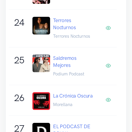
24
Terrores
Nocturnos
Terrores Nocturnos
25
Saldremos
Mejores
Podium Podcast
26
La Crónica Oscura
Morellana
27
EL PODCAST DE