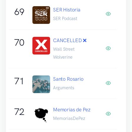
69
SER Historia
SER Podcast
70
CANCELLED ❌
Wall Street
Wolverine
71
Santo Rosario
Arguments
72
Memorias de Pez
MemoriasDePez