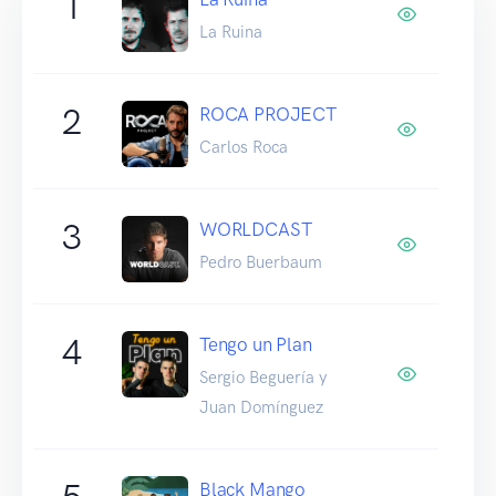
1
La Ruina
2
ROCA PROJECT
Carlos Roca
3
WORLDCAST
Pedro Buerbaum
4
Tengo un Plan
Sergio Beguería y
Juan Domínguez
Black Mango