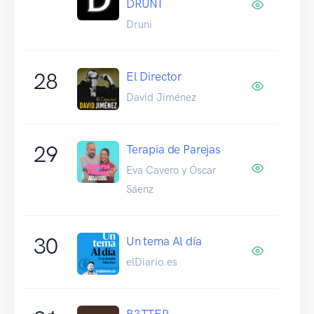
DRUNI
Druni
28
El Director
David Jiménez
29
Terapia de Parejas
Eva Cavero y Óscar
Sáenz
30
Un tema Al día
elDiario.es
B3TTER