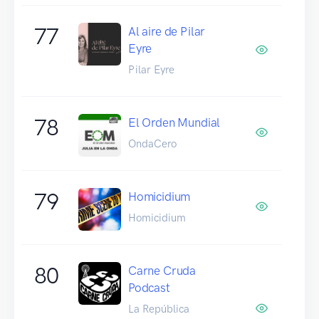
77
Al aire de Pilar
Eyre
Pilar Eyre
78
El Orden Mundial
OndaCero
79
Homicidium
Homicidium
80
Carne Cruda
Podcast
La República