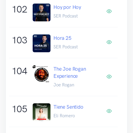
102
Hoy por Hoy
SER Podcast
103
Hora 25
SER Podcast
104
The Joe Rogan
Experience
Joe Rogan
105
Tiene Sentido
Eli Romero