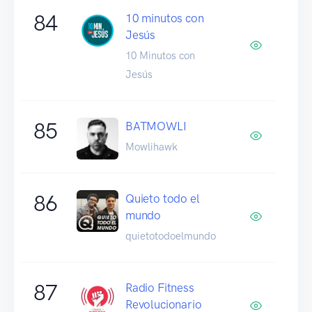
84
10 minutos con
Jesús
10 Minutos con
Jesús
85
BATMOWLI
Mowlihawk
86
Quieto todo el
mundo
quietotodoelmundo
87
Radio Fitness
Revolucionario