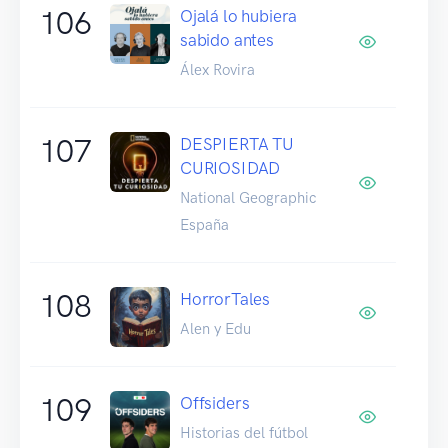
106
Ojalá lo hubiera
sabido antes
Álex Rovira
107
DESPIERTA TU
CURIOSIDAD
National Geographic
España
108
HorrorTales
Alen y Edu
109
Offsiders
Historias del fútbol