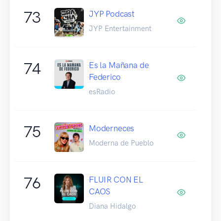
73
JYP Podcast
JYP Entertainment
74
Es la Mañana de
Federico
esRadio
75
Moderneces
Moderna de Pueblo
76
FLUIR CON EL
CAOS
Diana Hidalgo