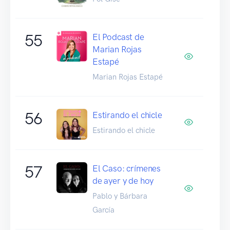
55
El Podcast de
Marian Rojas
Estapé
Marian Rojas Estapé
56
Estirando el chicle
Estirando el chicle
57
El Caso: crímenes
de ayer y de hoy
Pablo y Bárbara
García