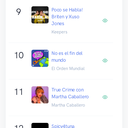
9
Poco se Habla!
Briten y Xuso
Jones
Keepers
10
No es el fin del
mundo
El Orden Mundial
11
True Crime con
Martha Caballero
Martha Caballero
Spicy4tuna