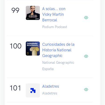
99
A solas... con
Vicky Martín
Berrocal
Podium Podcast
100
Curiosidades de la
Historia National
Geographic
National Geographic
España
101
Aladetres
Aladetres