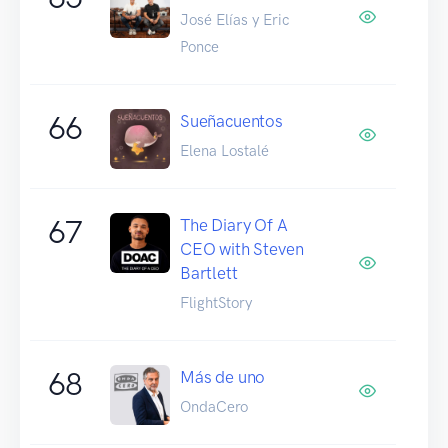
José Elías y Eric
Ponce
66
Sueñacuentos
Elena Lostalé
67
The Diary Of A
CEO with Steven
Bartlett
FlightStory
68
Más de uno
OndaCero