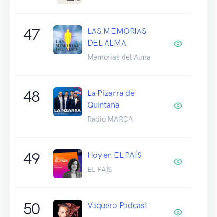
47
LAS MEMORIAS
DEL ALMA
Memorias del Alma
48
La Pizarra de
Quintana
Radio MARCA
49
Hoy en EL PAÍS
EL PAÍS
50
Vaquero Podcast