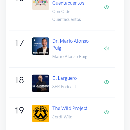
Cuentacuentos
Con C de
Cuentacuentos
17
Dr. Mario Alonso
Puig
Mario Alonso Puig
18
El Larguero
SER Podcast
19
The Wild Project
Jordi Wild