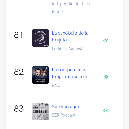
Independiente de la
Radio
81
La escóbula de la
brújula
Podium Podcast
82
La competència -
Programa sencer
RAC1
83
Sucedió aquí
SER Podcast