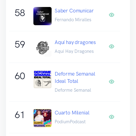
58
Saber Comunicar
Fernando Miralles
59
Aquí hay dragones
Aquí Hay Dragones
60
Deforme Semanal
Ideal Total
Deforme Semanal
61
Cuarto Milenial
PodiumPodcast