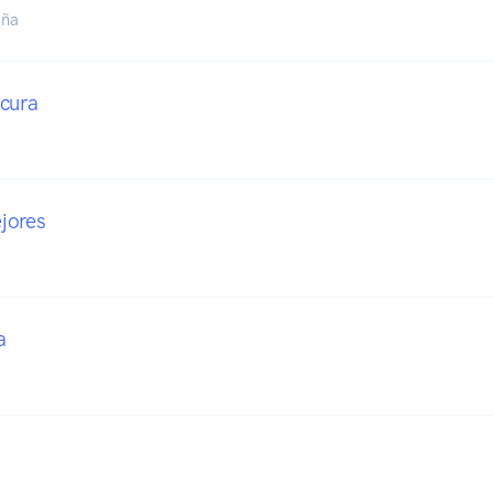
aña
cura
jores
a