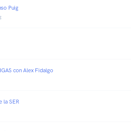
nso Puig
g
GAS con Alex Fidalgo
e la SER