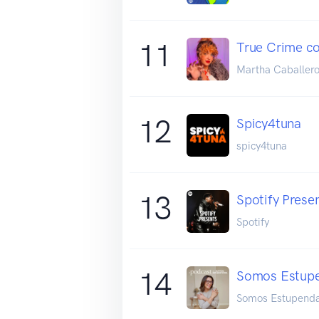
11
True Crime co
Martha Caballer
12
Spicy4tuna
spicy4tuna
13
Spotify Prese
Spotify
14
Somos Estup
Somos Estupend