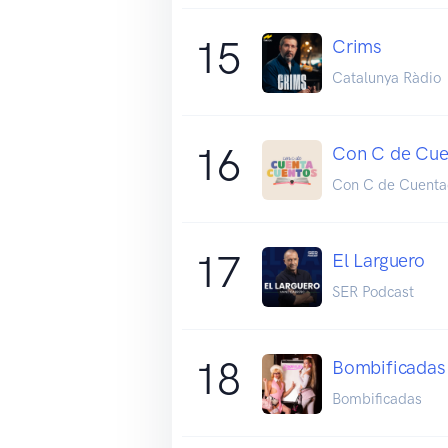
15
Crims
Catalunya Ràdio
16
Con C de Cue
Con C de Cuenta
17
El Larguero
SER Podcast
18
Bombificadas
Bombificadas