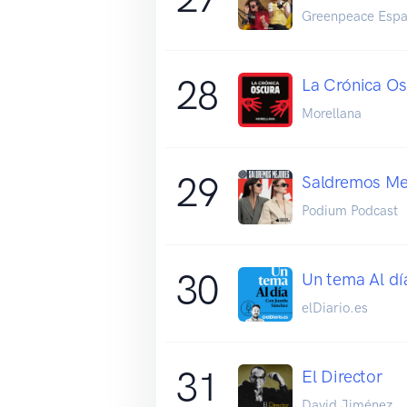
Greenpeace Esp
28
La Crónica Os
Morellana
29
Saldremos Me
Podium Podcast
30
Un tema Al dí
elDiario.es
31
El Director
David Jiménez