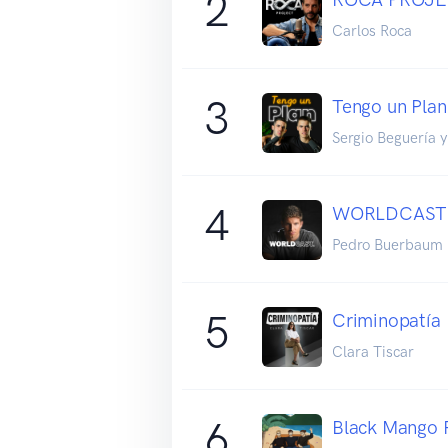
2
Carlos Roca
3
Tengo un Plan
Sergio Beguería 
4
WORLDCAST
Pedro Buerbaum
5
Criminopatía
Clara Tiscar
6
Black Mango 