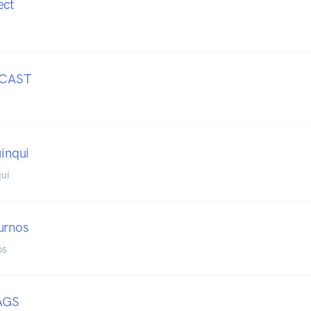
ect
CAST
uinqui
qui
urnos
os
AGS