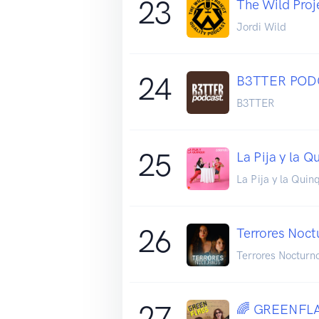
23
The Wild Proj
Jordi Wild
24
B3TTER POD
B3TTER
25
La Pija y la Q
La Pija y la Quin
26
Terrores Noct
Terrores Nocturn
27
🌈 GREENFL