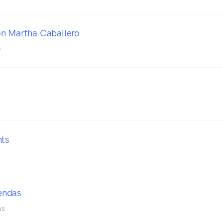
n Martha Caballero
o
nts
endas
as