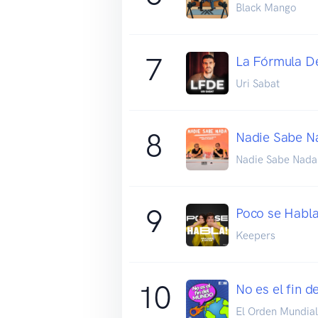
Black Mango
7
La Fórmula De
Uri Sabat
8
Nadie Sabe N
Nadie Sabe Nada
9
Poco se Habla
Keepers
10
No es el fin 
El Orden Mundial