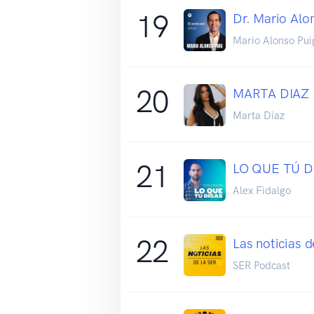
19
Dr. Mario Alo
Mario Alonso Pui
20
MARTA DIAZ
Marta Diaz
21
LO QUE TÚ DI
Alex Fidalgo
22
Las noticias d
SER Podcast