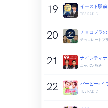
19
イースト駅前ク
TBS RADIO
20
チョコプラの
チョコレートプ
21
ナインティナ
ニッポン放送
22
バービー×イ
TBS RADIO