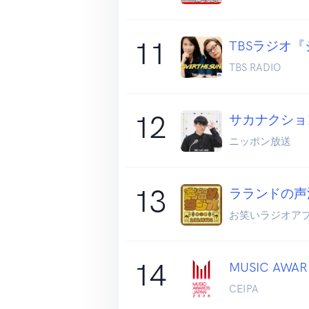
11
TBSラジオ『
TBS RADIO
12
サカナクショ
ニッポン放送
13
ラランドの声
お笑いラジオアプ
14
MUSIC AWARD
CEIPA