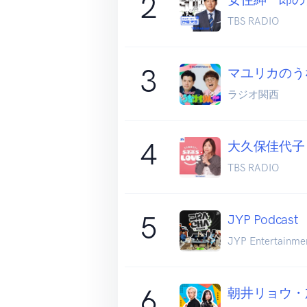
2
TBS RADIO
3
マユリカのう
ラジオ関西
4
大久保佳代子
TBS RADIO
5
JYP Podcast
JYP Entertainme
6
朝井リョウ・