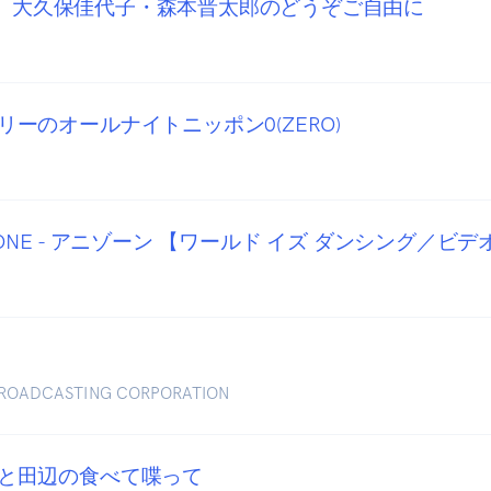
nts 大久保佳代子・森本晋太郎のどうぞご自由に
ーのオールナイトニッポン0(ZERO)
ANIZONE - アニゾーン 【ワールド イズ ダンシング／
BROADCASTING CORPORATION
と田辺の食べて喋って