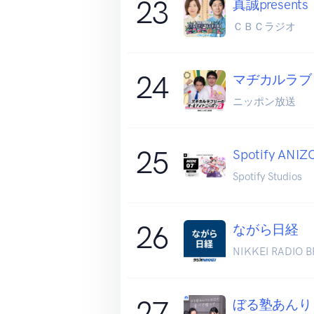
23
真誠prese
ＣＢＣラジオ
24
マヂカルラブリ
ニッポン放送
25
Spotify 
Spotify Studios
26
ながら日経
NIKKEI RADIO 
27
ぼる塾あんり