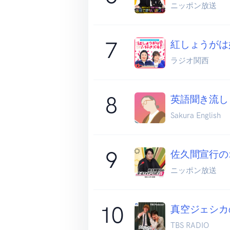
ニッポン放送
7
紅しょうがは
ラジオ関西
8
英語聞き流し | S
Sakura English
9
佐久間宣行のオ
ニッポン放送
10
真空ジェシカ
TBS RADIO