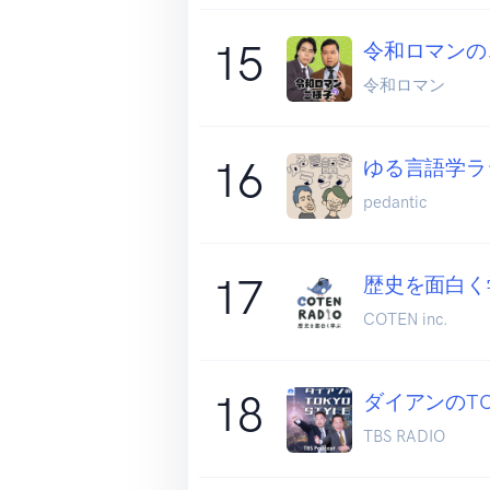
15
令和ロマンの
令和ロマン
16
ゆる言語学ラ
pedantic
17
歴史を面白く学
COTEN inc.
18
ダイアンのTOK
TBS RADIO