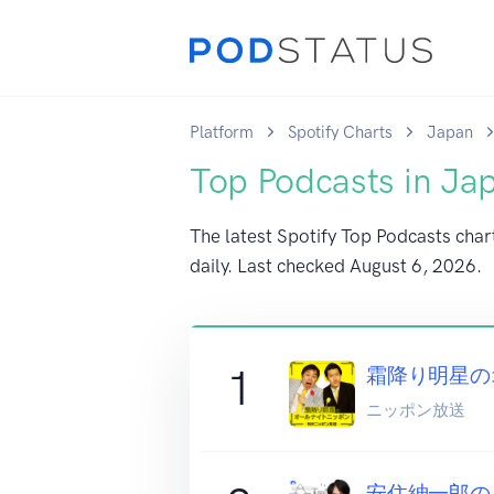
Platform
Spotify Charts
Japan
Top Podcasts in Ja
The latest Spotify Top Podcasts char
daily. Last checked
August 6, 2026
.
1
霜降り明星の
ニッポン放送
安住紳一郎の