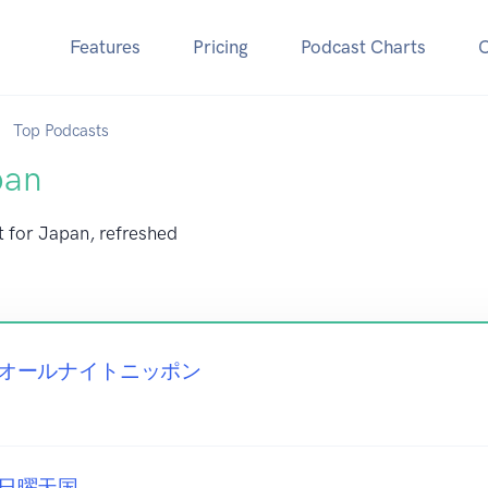
Features
Pricing
Podcast Charts
Top Podcasts
pan
t for Japan, refreshed
オールナイトニッポン
日曜天国