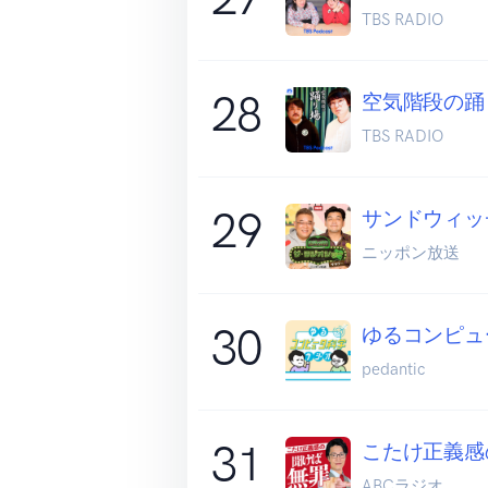
TBS RADIO
28
空気階段の踊
TBS RADIO
29
サンドウィッ
ニッポン放送
30
ゆるコンピュ
pedantic
31
こたけ正義感
ABCラジオ