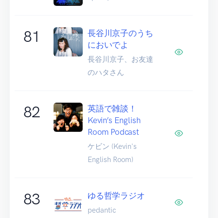
81
長谷川京子のうち
においでよ
長谷川京子、お友達
のハタさん
82
英語で雑談！
Kevin’s English
Room Podcast
ケビン (Kevin's
English Room)
83
ゆる哲学ラジオ
pedantic