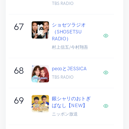
TBS RADIO
67
ショセツラジオ
（SHOSETSU
RADIO）
村上信五/今村翔吾
68
pecoとJESSICA
TBS RADIO
69
銀シャリのおトぎ
ばなし【NEW】
ニッポン放送