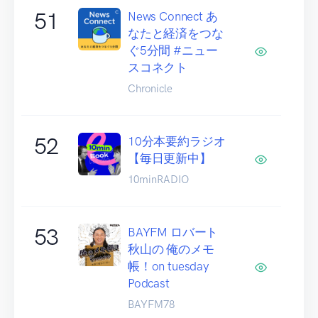
51
News Connect あ
なたと経済をつな
ぐ5分間 #ニュー
スコネクト
Chronicle
52
10分本要約ラジオ
【毎日更新中】
10minRADIO
53
BAYFM ロバート
秋山の 俺のメモ
帳！on tuesday
Podcast
BAYFM78