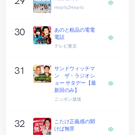
29
Hearts2Hearts
30
あのと粗品の電電
電話
テレビ東京
31
サンドウィッチマ
ン ザ・ラジオシ
ョー サタデー【最
新回のみ】
ニッポン放送
32
こたけ正義感の聞
けば無罪