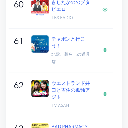
60
きしたかののブタ
ピエロ
TBS RADIO
61
チャポンと行こ
う！
北欧、暮らしの道具
店
62
ウエストランド井
口と吉住の孤独ア
ジト
TV ASAHI
BAD PHARMACY