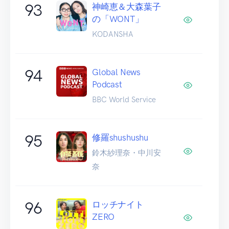
93
神崎恵＆大森葉子
の「WONT」
KODANSHA
94
Global News
Podcast
BBC World Service
95
修羅shushushu
鈴木紗理奈・中川安
奈
96
ロッチナイト
ZERO