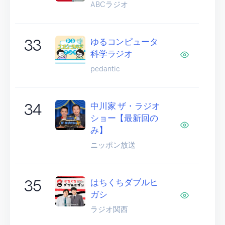
ABCラジオ
33
ゆるコンピュータ
科学ラジオ
pedantic
34
中川家 ザ・ラジオ
ショー【最新回の
み】
ニッポン放送
35
はちくちダブルヒ
ガシ
ラジオ関西