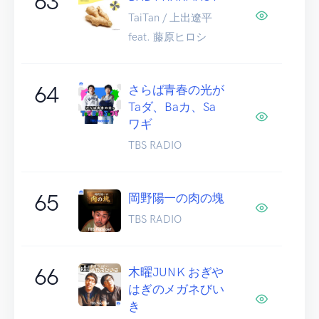
63
TaiTan / 上出遼平
feat. 藤原ヒロシ
64
さらば青春の光が
Taダ、Baカ、Sa
ワギ
TBS RADIO
65
岡野陽一の肉の塊
TBS RADIO
66
木曜JUNK おぎや
はぎのメガネびい
き