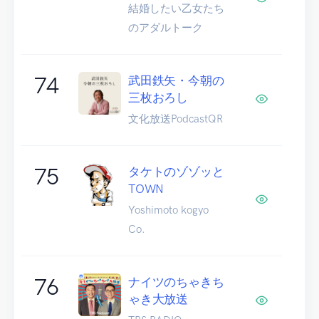
結婚したい乙女たち
のアダルトーク
74
武田鉄矢・今朝の
三枚おろし
文化放送PodcastQR
75
タケトのゾゾッと
TOWN
Yoshimoto kogyo
Co.
76
ナイツのちゃきち
ゃき大放送