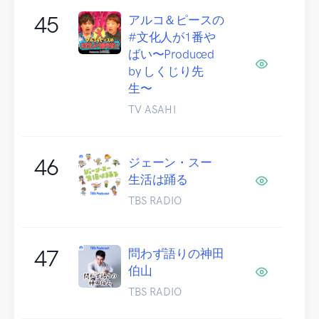
45
アルコ＆ピースの
#文化人が1番や
ばい〜Produced
by しくじり先
生〜
TV ASAHI
46
ジェーン・スー
生活は踊る
TBS RADIO
47
問わず語りの神田
伯山
TBS RADIO