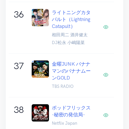
36
ライトニングカタ
パルト（Lightning
Catapult）
相田周二 酒井健太
DJ松永 小嶋陽菜
37
金曜JUNK バナナ
マンのバナナムー
ンGOLD
TBS RADIO
38
ポッドフリックス
-秘密の発信局-
Netflix Japan