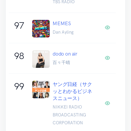
TBS RADIO
97
MEMES
Dan Ayling
98
dodo on air
百々千晴
99
ヤング日経（サク
ッとわかるビジネ
スニュース）
NIKKEI RADIO
BROADCASTING
CORPORATION