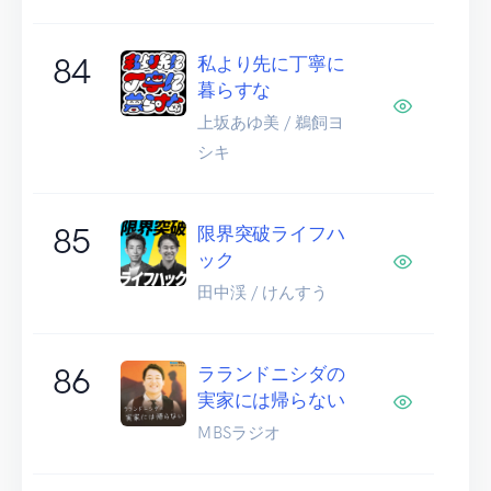
84
私より先に丁寧に
暮らすな
上坂あゆ美 / 鵜飼ヨ
シキ
85
限界突破ライフハ
ック
田中渓 / けんすう
86
ラランドニシダの
実家には帰らない
MBSラジオ