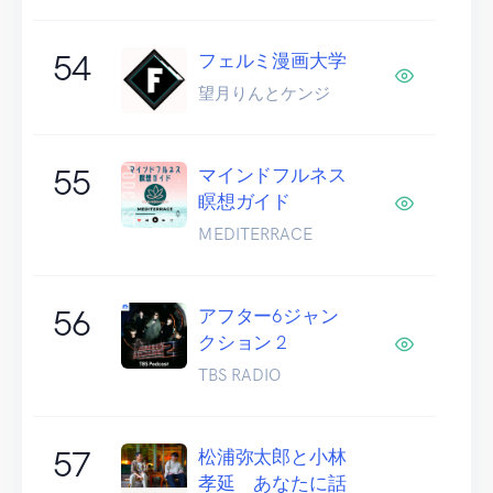
54
フェルミ漫画大学
望月りんとケンジ
55
マインドフルネス
瞑想ガイド
MEDITERRACE
56
アフター6ジャン
クション 2
TBS RADIO
57
松浦弥太郎と小林
孝延 あなたに話