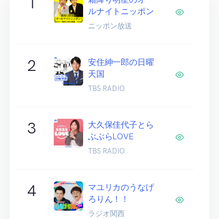
1
ルナイトニッポン
ニッポン放送
2
安住紳一郎の日曜
天国
TBS RADIO
3
大久保佳代子とら
ぶぶらLOVE
TBS RADIO
4
マユリカのうなげ
ろりん！！
ラジオ関西