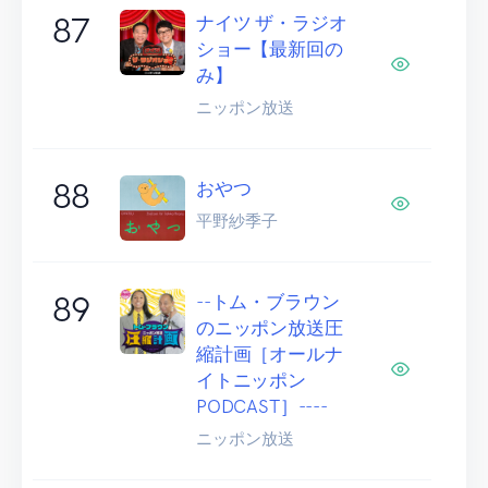
87
ナイツ ザ・ラジオ
ショー【最新回の
み】
ニッポン放送
88
おやつ
平野紗季子
89
--トム・ブラウン
のニッポン放送圧
縮計画［オールナ
イトニッポン
PODCAST］----
ニッポン放送