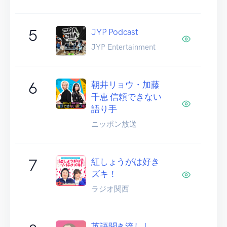
5
JYP Podcast
JYP Entertainment
6
朝井リョウ・加藤
千恵 信頼できない
語り手
ニッポン放送
7
紅しょうがは好き
ズキ！
ラジオ関西
英語聞き流し |