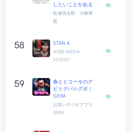
したいことがある
松浦弥太郎 小林孝
延
58
STAN:A
HYBE MEDIA
STUDIO
59
春とヒコーキのグ
ピ☆グパ☆グポ｜
GERA
お笑いラジオアプリ
GERA