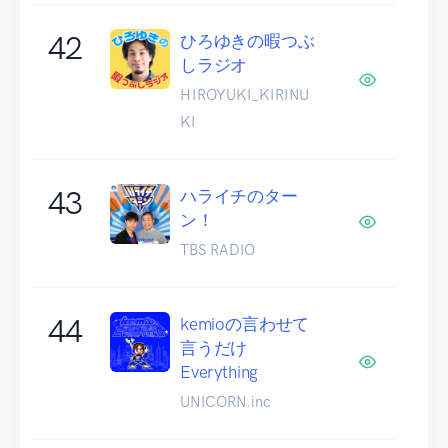
42
ひろゆきの暇つぶ
しラジオ
HIROYUKI_KIRINU
KI
43
ハライチのター
ン！
TBS RADIO
44
kemioの言わせて
言うだけ
Everything
UNICORN.inc