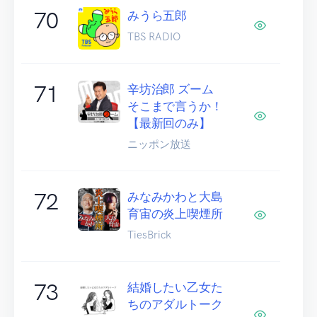
70
みうら五郎
TBS RADIO
71
辛坊治郎 ズーム
そこまで言うか！
【最新回のみ】
ニッポン放送
72
みなみかわと大島
育宙の炎上喫煙所
TiesBrick
73
結婚したい乙女た
ちのアダルトーク