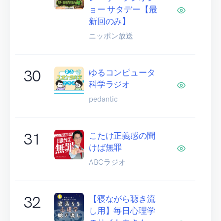
ョー サタデー【最
新回のみ】
ニッポン放送
30
ゆるコンピュータ
科学ラジオ
pedantic
31
こたけ正義感の聞
けば無罪
ABCラジオ
32
【寝ながら聴き流
し用】毎日心理学