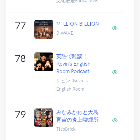
文化放送PodcastQR
77
MILLION BILLION
J-WAVE
78
英語で雑談！
Kevin’s English
Room Podcast
ケビン (Kevin's
English Room)
79
みなみかわと大島
育宙の炎上喫煙所
TiesBrick