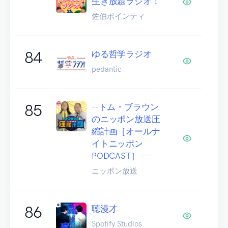
生き放題ラジオ！
佐伯ポインティ
84
ゆる哲学ラジオ
pedantic
85
--トム・ブラウン
のニッポン放送圧
縮計画［オールナ
イトニッポン
PODCAST］----
ニッポン放送
86
聴漫才
Spotify Studios