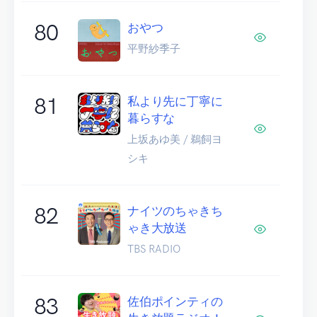
80
おやつ
平野紗季子
81
私より先に丁寧に
暮らすな
上坂あゆ美 / 鵜飼ヨ
シキ
82
ナイツのちゃきち
ゃき大放送
TBS RADIO
83
佐伯ポインティの