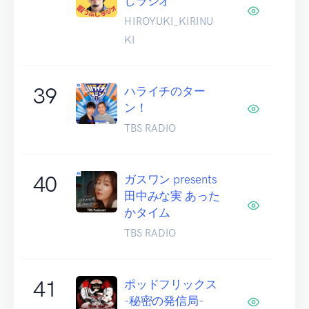
しラジオ
HIROYUKI_KIRINU
KI
39
ハライチのター
ン！
TBS RADIO
40
ガスワン presents
田中みな実 あった
かタイム
TBS RADIO
41
ポッドフリックス
-秘密の発信局-