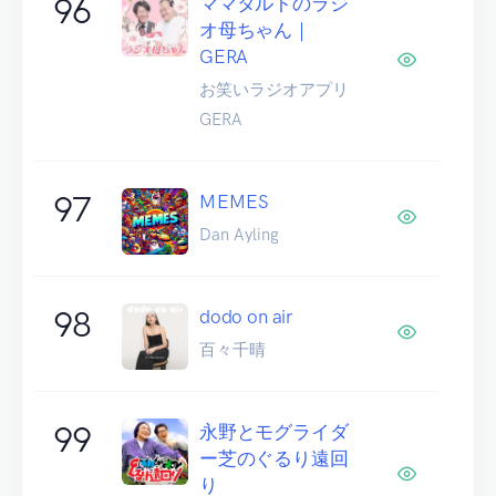
96
ママタルトのラジ
オ母ちゃん｜
GERA
お笑いラジオアプリ
GERA
97
MEMES
Dan Ayling
98
dodo on air
百々千晴
99
永野とモグライダ
ー芝のぐるり遠回
り