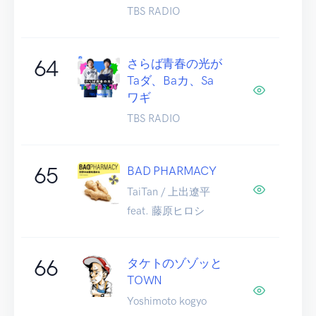
TBS RADIO
64
さらば青春の光が
Taダ、Baカ、Sa
ワギ
TBS RADIO
65
BAD PHARMACY
TaiTan / 上出遼平
feat. 藤原ヒロシ
66
タケトのゾゾッと
TOWN
Yoshimoto kogyo