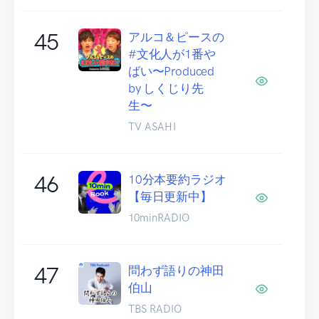
45
アルコ＆ピースの
#文化人が1番や
ばい〜Produced
by しくじり先
生〜
TV ASAHI
46
10分本要約ラジオ
【毎日更新中】
10minRADIO
47
問わず語りの神田
伯山
TBS RADIO