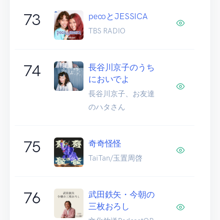
73
pecoとJESSICA
TBS RADIO
74
長谷川京子のうち
においでよ
長谷川京子、お友達
のハタさん
75
奇奇怪怪
TaiTan/玉置周啓
76
武田鉄矢・今朝の
三枚おろし