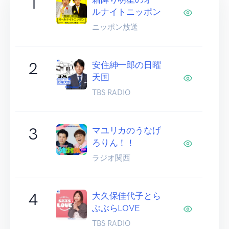
1
ルナイトニッポン
ニッポン放送
2
安住紳一郎の日曜
天国
TBS RADIO
3
マユリカのうなげ
ろりん！！
ラジオ関西
4
大久保佳代子とら
ぶぶらLOVE
TBS RADIO