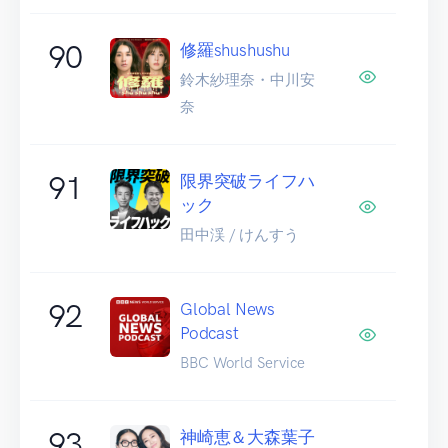
90
修羅shushushu
鈴木紗理奈・中川安
奈
91
限界突破ライフハ
ック
田中渓 / けんすう
92
Global News
Podcast
BBC World Service
93
神崎恵＆大森葉子