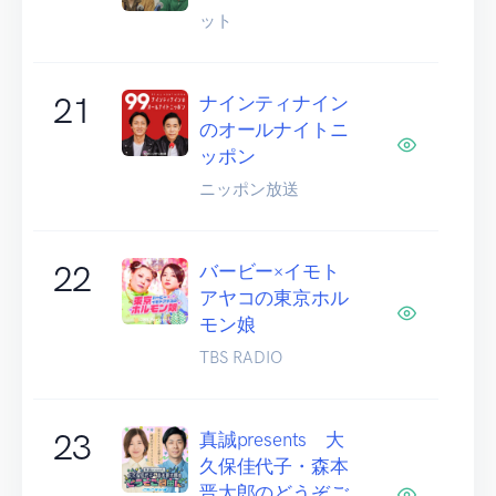
ット
21
ナインティナイン
のオールナイトニ
ッポン
ニッポン放送
22
バービー×イモト
アヤコの東京ホル
モン娘
TBS RADIO
23
真誠presents 大
久保佳代子・森本
晋太郎のどうぞご