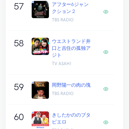
57
アフター6ジャン
クション 2
TBS RADIO
58
ウエストランド井
口と吉住の孤独ア
ジト
TV ASAHI
59
岡野陽一の肉の塊
TBS RADIO
60
きしたかののブタ
ピエロ