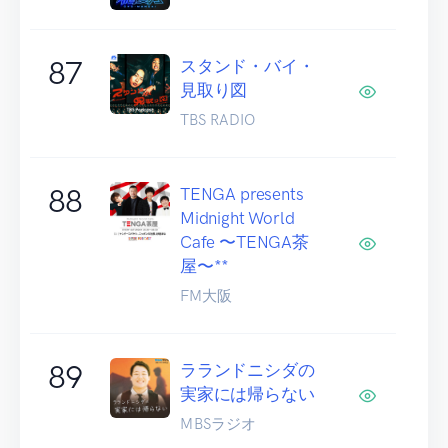
87
スタンド・バイ・
見取り図
TBS RADIO
88
TENGA presents
Midnight World
Cafe 〜TENGA茶
屋〜**
FM大阪
89
ラランドニシダの
実家には帰らない
MBSラジオ