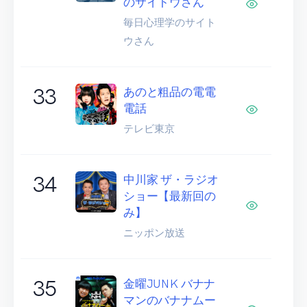
のサイトウさん
毎日心理学のサイト
ウさん
33
あのと粗品の電電
電話
テレビ東京
34
中川家 ザ・ラジオ
ショー【最新回の
み】
ニッポン放送
35
金曜JUNK バナナ
マンのバナナムー