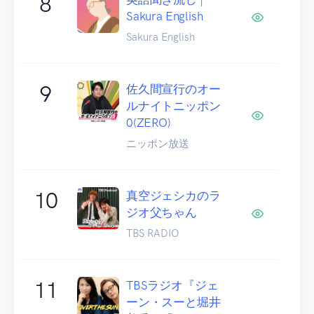
8
Sakura English
Sakura English
9
佐久間宣行のオー
ルナイトニッポン
0(ZERO)
ニッポン放送
10
真空ジェシカのラ
ジオ父ちゃん
TBS RADIO
11
TBSラジオ『ジェ
ーン・スーと堀井