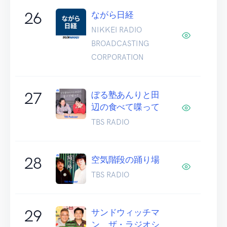
26
ながら日経
NIKKEI RADIO
BROADCASTING
CORPORATION
27
ぼる塾あんりと田
辺の食べて喋って
TBS RADIO
28
空気階段の踊り場
TBS RADIO
29
サンドウィッチマ
ン ザ・ラジオシ