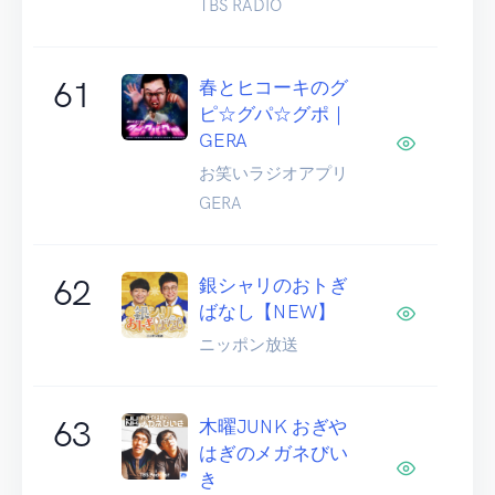
TBS RADIO
61
春とヒコーキのグ
ピ☆グパ☆グポ｜
GERA
お笑いラジオアプリ
GERA
62
銀シャリのおトぎ
ばなし【NEW】
ニッポン放送
63
木曜JUNK おぎや
はぎのメガネびい
き