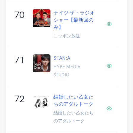
70
ナイツ ザ・ラジオ
ショー【最新回の
み】
ニッポン放送
71
STAN:A
HYBE MEDIA
STUDIO
72
結婚したい乙女た
ちのアダルトーク
結婚したい乙女たち
のアダルトーク