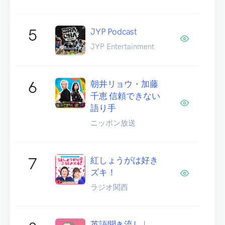
5
JYP Podcast
JYP Entertainment
6
朝井リョウ・加藤
千恵 信頼できない
語り手
ニッポン放送
7
紅しょうがは好き
ズキ！
ラジオ関西
英語聞き流し |