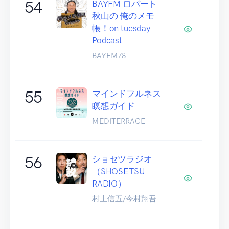
54
BAYFM ロバート
秋山の 俺のメモ
帳！on tuesday
Podcast
BAYFM78
55
マインドフルネス
瞑想ガイド
MEDITERRACE
56
ショセツラジオ
（SHOSETSU
RADIO）
村上信五/今村翔吾