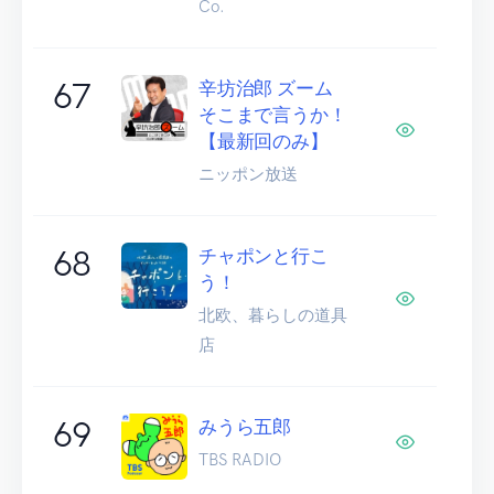
Co.
67
辛坊治郎 ズーム
そこまで言うか！
【最新回のみ】
ニッポン放送
68
チャポンと行こ
う！
北欧、暮らしの道具
店
69
みうら五郎
TBS RADIO