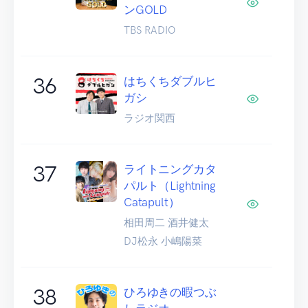
ンGOLD
TBS RADIO
36
はちくちダブルヒ
ガシ
ラジオ関西
37
ライトニングカタ
パルト（Lightning
Catapult）
相田周二 酒井健太
DJ松永 小嶋陽菜
38
ひろゆきの暇つぶ