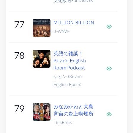
文化放送PodcastQR
77
MILLION BILLION
J-WAVE
78
英語で雑談！
Kevin’s English
Room Podcast
ケビン (Kevin's
English Room)
79
みなみかわと大島
育宙の炎上喫煙所
TiesBrick