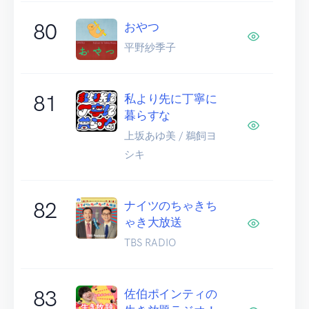
80
おやつ
平野紗季子
81
私より先に丁寧に
暮らすな
上坂あゆ美 / 鵜飼ヨ
シキ
82
ナイツのちゃきち
ゃき大放送
TBS RADIO
83
佐伯ポインティの