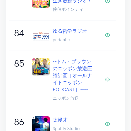
生き放題ラジオ！
佐伯ポインティ
84
ゆる哲学ラジオ
pedantic
85
--トム・ブラウン
のニッポン放送圧
縮計画［オールナ
イトニッポン
PODCAST］----
ニッポン放送
86
聴漫才
Spotify Studios