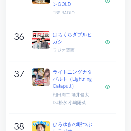
ンGOLD
TBS RADIO
36
はちくちダブルヒ
ガシ
ラジオ関西
37
ライトニングカタ
パルト（Lightning
Catapult）
相田周二 酒井健太
DJ松永 小嶋陽菜
38
ひろゆきの暇つぶ