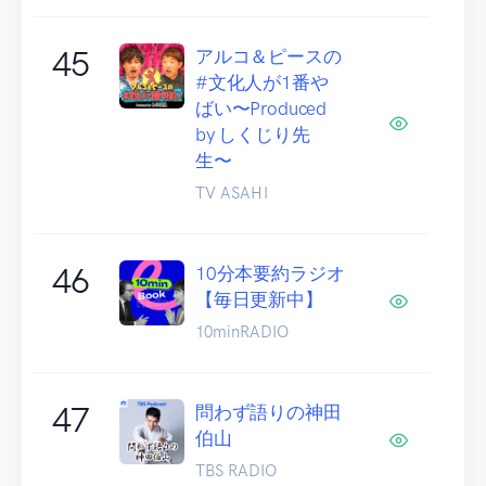
45
アルコ＆ピースの
#文化人が1番や
ばい〜Produced
by しくじり先
生〜
TV ASAHI
46
10分本要約ラジオ
【毎日更新中】
10minRADIO
47
問わず語りの神田
伯山
TBS RADIO