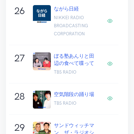
26
ながら日経
NIKKEI RADIO
BROADCASTING
CORPORATION
27
ぼる塾あんりと田
辺の食べて喋って
TBS RADIO
28
空気階段の踊り場
TBS RADIO
29
サンドウィッチマ
ン ザ・ラジオシ