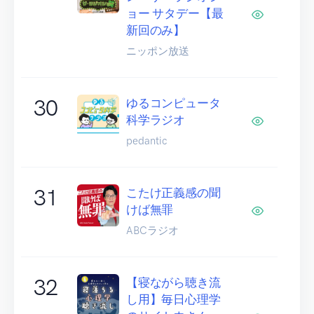
ョー サタデー【最
新回のみ】
ニッポン放送
30
ゆるコンピュータ
科学ラジオ
pedantic
31
こたけ正義感の聞
けば無罪
ABCラジオ
32
【寝ながら聴き流
し用】毎日心理学