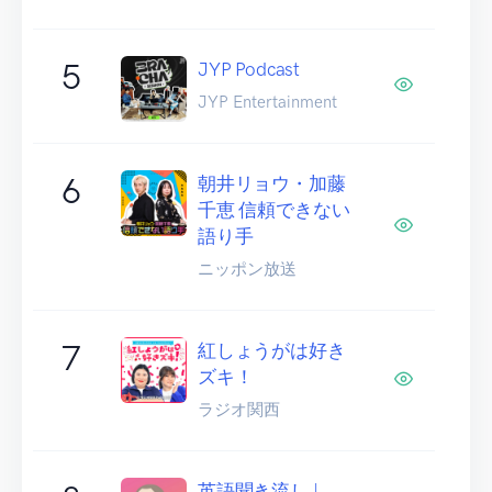
5
JYP Podcast
JYP Entertainment
6
朝井リョウ・加藤
千恵 信頼できない
語り手
ニッポン放送
7
紅しょうがは好き
ズキ！
ラジオ関西
英語聞き流し |