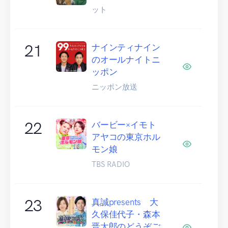
ット
21
ナインティナイン
のオールナイトニ
ッポン
ニッポン放送
22
バービー×イモト
アヤコの東京ホル
モン娘
TBS RADIO
23
真誠presents 大
久保佳代子・森本
晋太郎のどうぞご