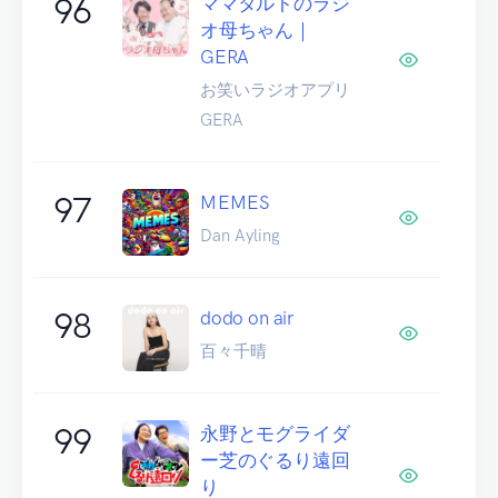
96
ママタルトのラジ
オ母ちゃん｜
GERA
お笑いラジオアプリ
GERA
97
MEMES
Dan Ayling
98
dodo on air
百々千晴
99
永野とモグライダ
ー芝のぐるり遠回
り