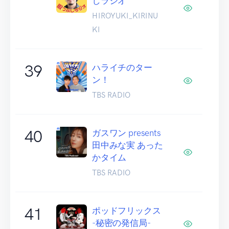
しラジオ
HIROYUKI_KIRINU
KI
39
ハライチのター
ン！
TBS RADIO
40
ガスワン presents
田中みな実 あった
かタイム
TBS RADIO
41
ポッドフリックス
-秘密の発信局-