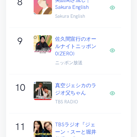
8
Sakura English
Sakura English
9
佐久間宣行のオー
ルナイトニッポン
0(ZERO)
ニッポン放送
10
真空ジェシカのラ
ジオ父ちゃん
TBS RADIO
11
TBSラジオ『ジェ
ーン・スーと堀井