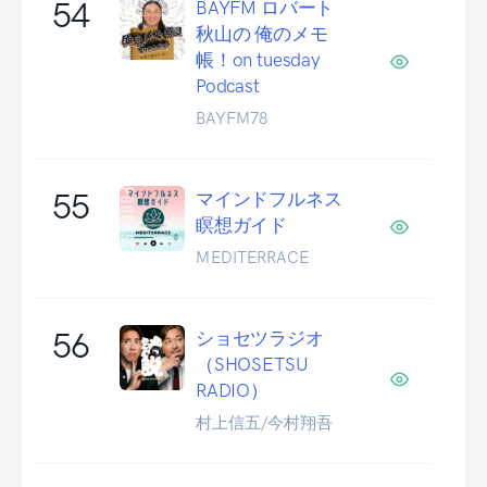
54
BAYFM ロバート
秋山の 俺のメモ
帳！on tuesday
Podcast
BAYFM78
55
マインドフルネス
瞑想ガイド
MEDITERRACE
56
ショセツラジオ
（SHOSETSU
RADIO）
村上信五/今村翔吾