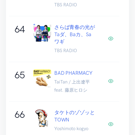
TBS RADIO
64
さらば青春の光が
Taダ、Baカ、Sa
ワギ
TBS RADIO
65
BAD PHARMACY
TaiTan / 上出遼平
feat. 藤原ヒロシ
66
タケトのゾゾッと
TOWN
Yoshimoto kogyo