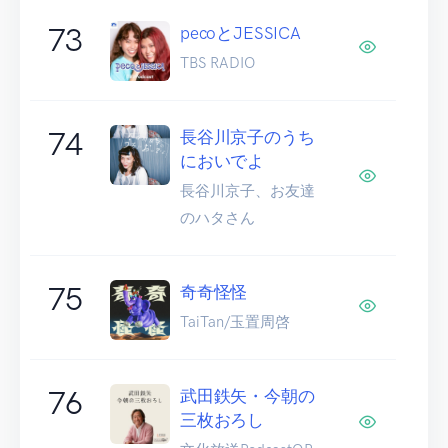
73
pecoとJESSICA
TBS RADIO
74
長谷川京子のうち
においでよ
長谷川京子、お友達
のハタさん
75
奇奇怪怪
TaiTan/玉置周啓
76
武田鉄矢・今朝の
三枚おろし