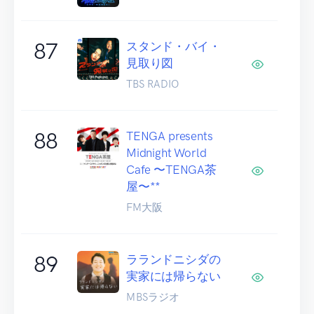
87
スタンド・バイ・
見取り図
TBS RADIO
88
TENGA presents
Midnight World
Cafe 〜TENGA茶
屋〜**
FM大阪
89
ラランドニシダの
実家には帰らない
MBSラジオ