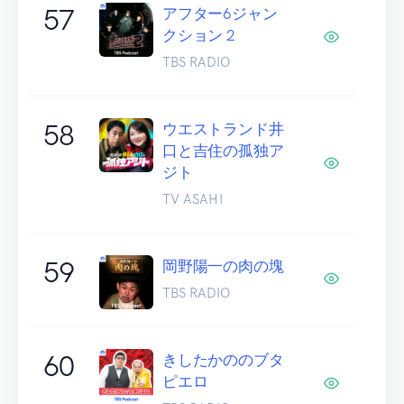
57
アフター6ジャン
クション 2
TBS RADIO
58
ウエストランド井
口と吉住の孤独ア
ジト
TV ASAHI
59
岡野陽一の肉の塊
TBS RADIO
60
きしたかののブタ
ピエロ