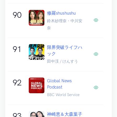
90
修羅shushushu
鈴木紗理奈・中川安
奈
91
限界突破ライフハ
ック
田中渓 / けんすう
92
Global News
Podcast
BBC World Service
93
神崎恵＆大森葉子