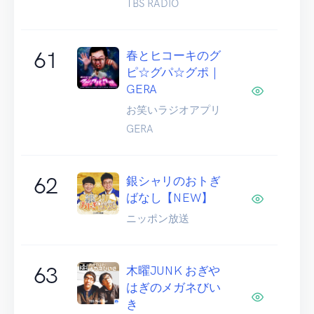
TBS RADIO
61
春とヒコーキのグ
ピ☆グパ☆グポ｜
GERA
お笑いラジオアプリ
GERA
62
銀シャリのおトぎ
ばなし【NEW】
ニッポン放送
63
木曜JUNK おぎや
はぎのメガネびい
き