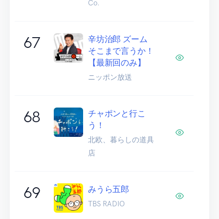
Co.
67
辛坊治郎 ズーム
そこまで言うか！
【最新回のみ】
ニッポン放送
68
チャポンと行こ
う！
北欧、暮らしの道具
店
69
みうら五郎
TBS RADIO