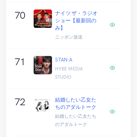
70
ナイツ ザ・ラジオ
ショー【最新回の
み】
ニッポン放送
71
STAN:A
HYBE MEDIA
STUDIO
72
結婚したい乙女た
ちのアダルトーク
結婚したい乙女たち
のアダルトーク