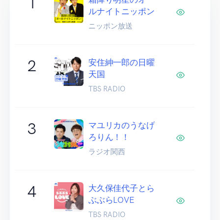
1
ルナイトニッポン
ニッポン放送
2
安住紳一郎の日曜
天国
TBS RADIO
3
マユリカのうなげ
ろりん！！
ラジオ関西
4
大久保佳代子とら
ぶぶらLOVE
TBS RADIO