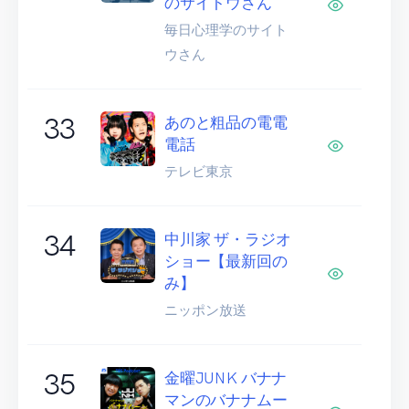
のサイトウさん
毎日心理学のサイト
ウさん
33
あのと粗品の電電
電話
テレビ東京
34
中川家 ザ・ラジオ
ショー【最新回の
み】
ニッポン放送
35
金曜JUNK バナナ
マンのバナナムー