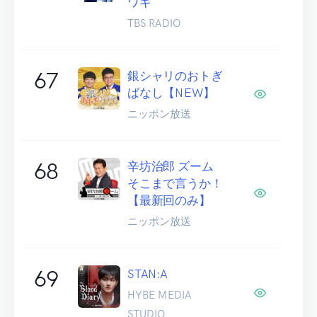
ワギ
TBS RADIO
67
銀シャリのおトぎ
ばなし【NEW】
ニッポン放送
68
辛坊治郎 ズーム
そこまで言うか！
【最新回のみ】
ニッポン放送
69
STAN:A
HYBE MEDIA
STUDIO