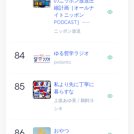
のニッポン放送圧
縮計画［オールナ
イトニッポン
PODCAST］----
ニッポン放送
84
ゆる哲学ラジオ
pedantic
85
私より先に丁寧に
暮らすな
上坂あゆ美 / 鵜飼ヨ
シキ
86
おやつ