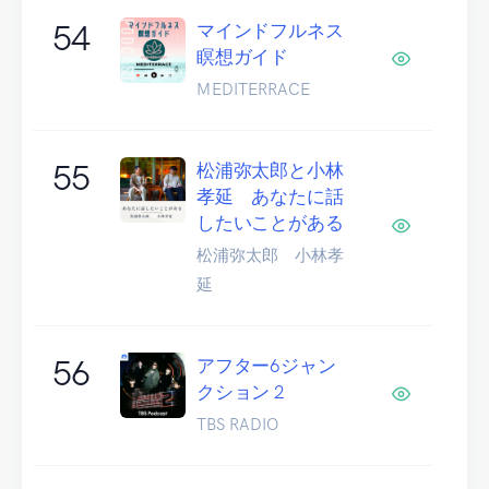
54
マインドフルネス
瞑想ガイド
MEDITERRACE
55
松浦弥太郎と小林
孝延 あなたに話
したいことがある
松浦弥太郎 小林孝
延
56
アフター6ジャン
クション 2
TBS RADIO