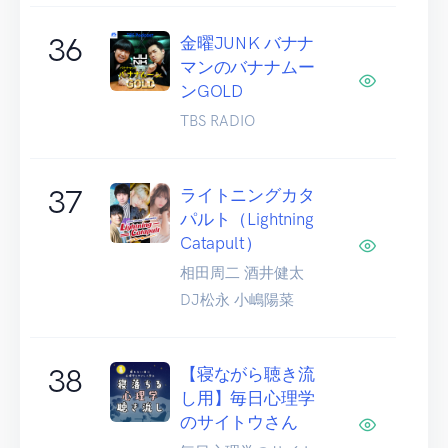
36
金曜JUNK バナナ
マンのバナナムー
ンGOLD
TBS RADIO
37
ライトニングカタ
パルト（Lightning
Catapult）
相田周二 酒井健太
DJ松永 小嶋陽菜
38
【寝ながら聴き流
し用】毎日心理学
のサイトウさん