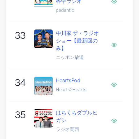
科学ラジオ
pedantic
33
中川家 ザ・ラジオ
ショー【最新回の
み】
ニッポン放送
34
HeartsPod
Hearts2Hearts
35
はちくちダブルヒ
ガシ
ラジオ関西