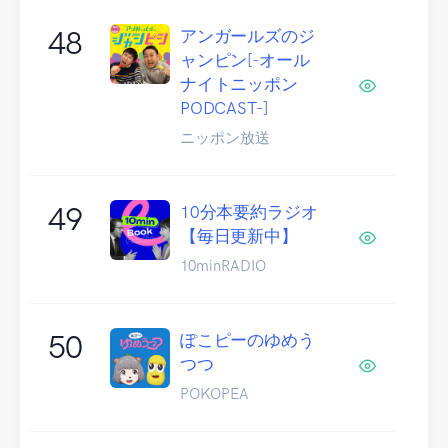
48
アンガールズのジ
ャンピン[-オール
ナイトニッポン
PODCAST-]
ニッポン放送
49
10分本要約ラジオ
【毎日更新中】
10minRADIO
50
ぽこピーのゆめう
つつ
POKOPEA