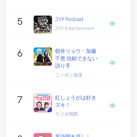
5
JYP Podcast
JYP Entertainment
6
朝井リョウ・加藤
千恵 信頼できない
語り手
ニッポン放送
7
紅しょうがは好き
ズキ！
ラジオ関西
英語聞き流し |