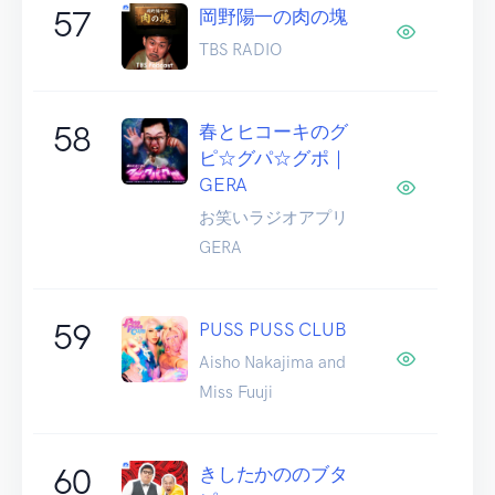
57
岡野陽一の肉の塊
TBS RADIO
58
春とヒコーキのグ
ピ☆グパ☆グポ｜
GERA
お笑いラジオアプリ
GERA
59
PUSS PUSS CLUB
Aisho Nakajima and
Miss Fuuji
60
きしたかののブタ