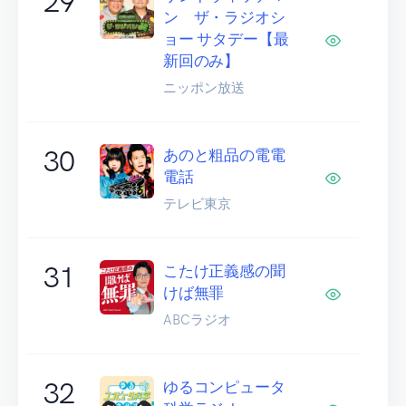
29
ン ザ・ラジオシ
ョー サタデー【最
新回のみ】
ニッポン放送
30
あのと粗品の電電
電話
テレビ東京
31
こたけ正義感の聞
けば無罪
ABCラジオ
32
ゆるコンピュータ