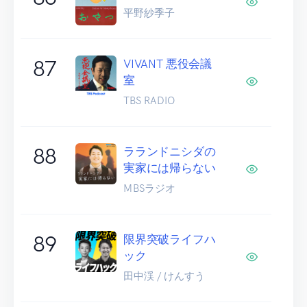
平野紗季子
87
VIVANT 悪役会議
室
TBS RADIO
88
ラランドニシダの
実家には帰らない
MBSラジオ
89
限界突破ライフハ
ック
田中渓 / けんすう