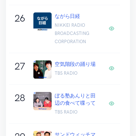
26
ながら日経
NIKKEI RADIO
BROADCASTING
CORPORATION
27
空気階段の踊り場
TBS RADIO
28
ぼる塾あんりと田
辺の食べて喋って
TBS RADIO
サンドウィッチマ