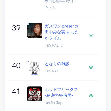
毎日心理学のサイト
ウさん
39
ガスワン presents
田中みな実 あった
かタイム
TBS RADIO
40
となりの雑談
TBS RADIO
41
ポッドフリックス
-秘密の発信局-
Netflix Japan