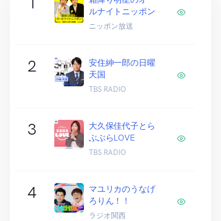
1
ルナイトニッポン
ニッポン放送
2
安住紳一郎の日曜
天国
TBS RADIO
3
大久保佳代子とら
ぶぶらLOVE
TBS RADIO
4
マユリカのうなげ
ろりん！！
ラジオ関西