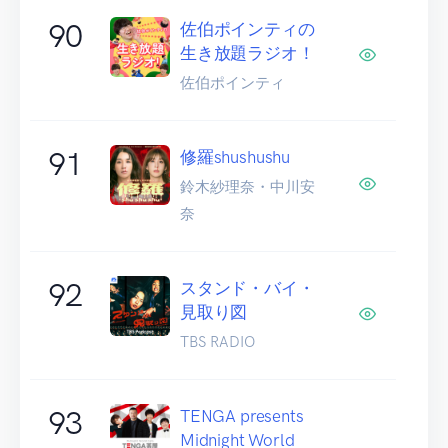
90
佐伯ポインティの
生き放題ラジオ！
佐伯ポインティ
91
修羅shushushu
鈴木紗理奈・中川安
奈
92
スタンド・バイ・
見取り図
TBS RADIO
93
TENGA presents
Midnight World