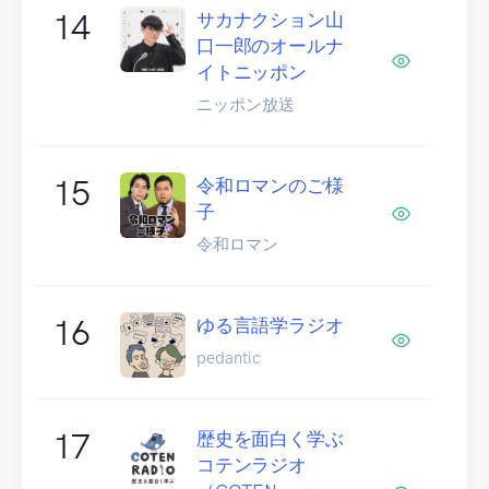
14
サカナクション山
口一郎のオールナ
イトニッポン
ニッポン放送
15
令和ロマンのご様
子
令和ロマン
16
ゆる言語学ラジオ
pedantic
17
歴史を面白く学ぶ
コテンラジオ