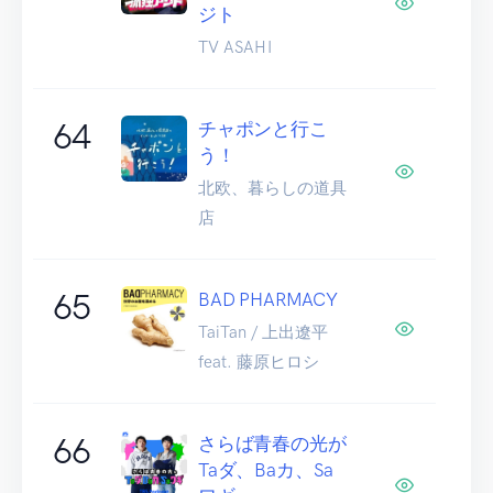
ジト
TV ASAHI
64
チャポンと行こ
う！
北欧、暮らしの道具
店
65
BAD PHARMACY
TaiTan / 上出遼平
feat. 藤原ヒロシ
66
さらば青春の光が
Taダ、Baカ、Sa