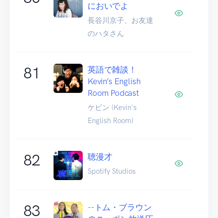
においでよ
長谷川京子、お友達
のハタさん
81
英語で雑談！
Kevin’s English
Room Podcast
ケビン (Kevin's
English Room)
82
聴漫才
Spotify Studios
83
--トム・ブラウン