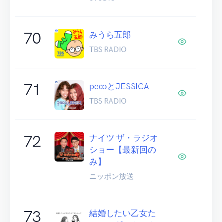
70
みうら五郎
TBS RADIO
71
pecoとJESSICA
TBS RADIO
72
ナイツ ザ・ラジオ
ショー【最新回の
み】
ニッポン放送
73
結婚したい乙女た