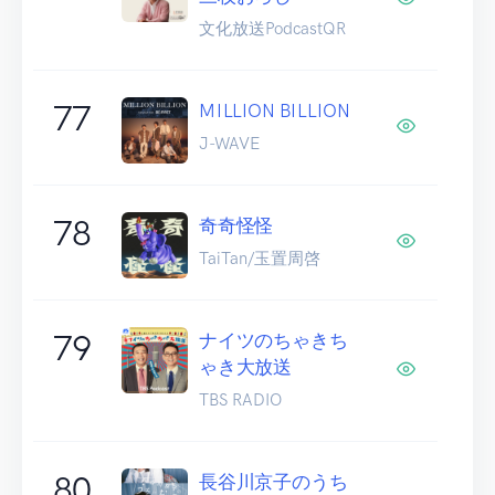
文化放送PodcastQR
77
MILLION BILLION
J-WAVE
78
奇奇怪怪
TaiTan/玉置周啓
79
ナイツのちゃきち
ゃき大放送
TBS RADIO
80
長谷川京子のうち