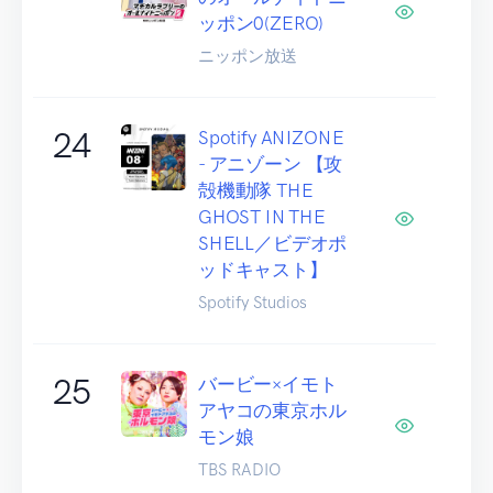
ッポン0(ZERO)
ニッポン放送
24
Spotify ANIZONE
- アニゾーン 【攻
殻機動隊 THE
GHOST IN THE
SHELL／ビデオポ
ッドキャスト】
Spotify Studios
25
バービー×イモト
アヤコの東京ホル
モン娘
TBS RADIO