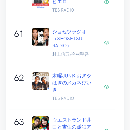
ピエロ
TBS RADIO
61
ショセツラジオ
（SHOSETSU
RADIO）
村上信五/今村翔吾
62
木曜JUNK おぎや
はぎのメガネびい
き
TBS RADIO
63
ウエストランド井
口と吉住の孤独ア