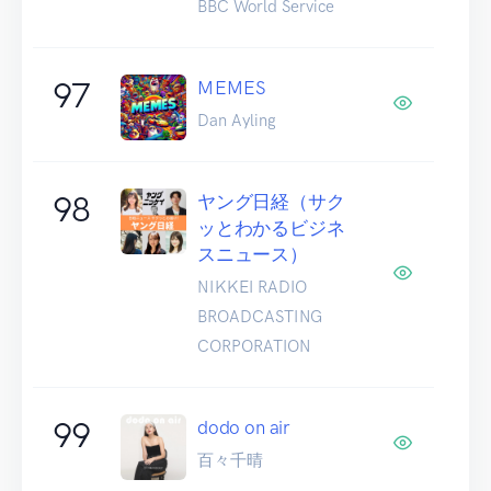
BBC World Service
97
MEMES
Dan Ayling
98
ヤング日経（サク
ッとわかるビジネ
スニュース）
NIKKEI RADIO
BROADCASTING
CORPORATION
99
dodo on air
百々千晴