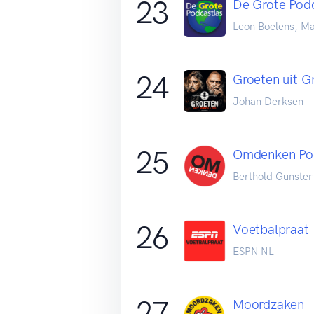
23
De Grote Podc
Leon Boelens, M
24
Groeten uit G
Johan Derksen
25
Omdenken Po
Berthold Gunster
26
Voetbalpraat
ESPN NL
27
Moordzaken