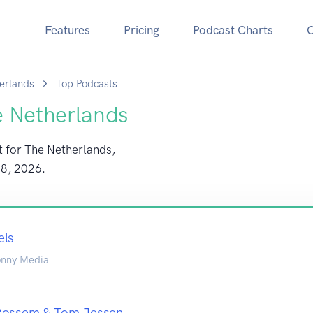
Features
Pricing
Podcast Charts
erlands
Top Podcasts
e Netherlands
t for The Netherlands,
 8, 2026
.
els
onny Media
Rossem & Tom Jessen