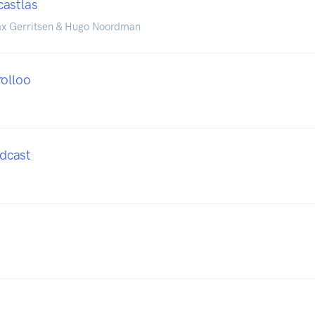
astlas
ax Gerritsen & Hugo Noordman
rolloo
dcast