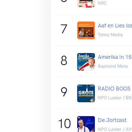
NRC
7
Aaf en Lies l
Tonny Media
8
Amerika in 15
Raymond Mens
9
RADIO BOOS
NPO Luister / 
10
De Jortcast
NPO Luister / 