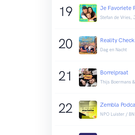
19
Je Favoriete 
Stefan de Vries,
20
Reality Check
Dag en Nacht
21
Borrelpraat
Thijs Boermans &
22
Zembla Podcas
NPO Luister / 