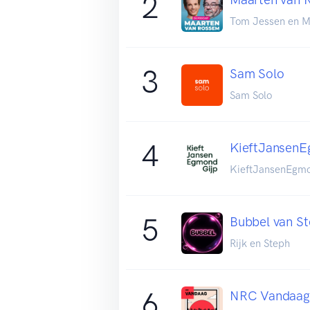
2
Tom Jessen en M
3
Sam Solo
Sam Solo
4
KieftJansen
KieftJansenEgm
5
Bubbel van St
Rijk en Steph
6
NRC Vandaag