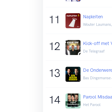
11
Napleiten
Wouter Laumans, 
12
Kick-off met 
De Telegraaf
13
De Onderwere
Bas Dingemanse 
14
Parool Misda
Het Parool