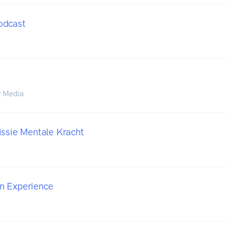
odcast
y Media
issie Mentale Kracht
n Experience