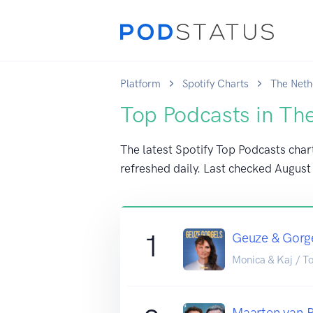
Platform
Spotify Charts
The Neth
Top Podcasts in Th
The latest Spotify Top Podcasts char
refreshed daily. Last checked
August
1
Geuze & Gorg
Monica & Kaj / T
Maarten van 