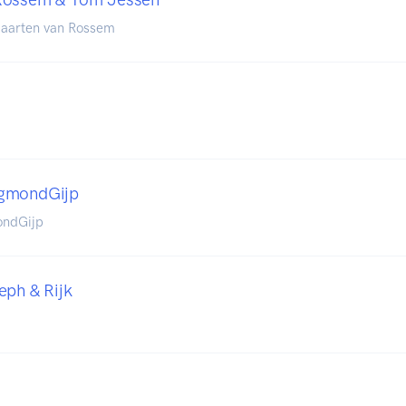
aarten van Rossem
EgmondGijp
ondGijp
eph & Rijk