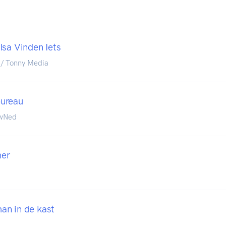
Isa Vinden Iets
 / Tonny Media
ureau
owNed
mer
an in de kast