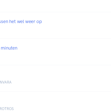
ossen het wel weer op
 minuten
BNNVARA
AVROTROS