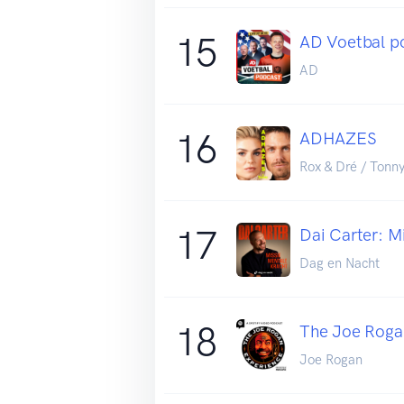
15
AD Voetbal p
AD
16
ADHAZES
Rox & Dré / Tonn
17
Dai Carter: M
Dag en Nacht
18
The Joe Roga
Joe Rogan