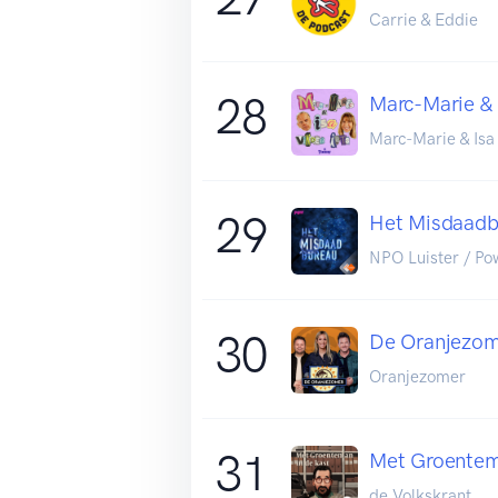
Carrie & Eddie
28
Marc-Marie & 
Marc-Marie & Isa
29
Het Misdaadb
NPO Luister / P
30
De Oranjezo
Oranjezomer
31
Met Groentem
de Volkskrant