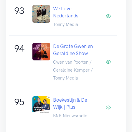
93
We Love
Nederlands
Tonny Media
94
De Grote Gwen en
Geraldine Show
Gwen van Poorten /
Geraldine Kemper /
Tonny Media
95
Boekestijn & De
Wijk | Plus
BNR Nieuwsradio