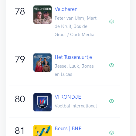
78
Veldheren
Peter van Uhm, Mart
de Kruif, Jos de
Groot / Corti Media
79
Het Tussenuurtje
Jesse, Luuk, Jonas
en Lucas
80
VI RONDJE
Voetbal International
81
Beurs | BNR