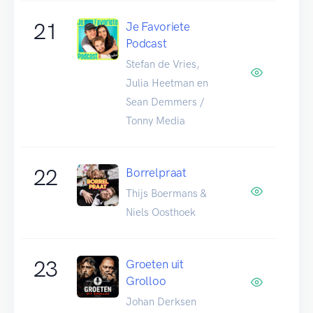
21
Je Favoriete
Podcast
Stefan de Vries,
Julia Heetman en
Sean Demmers /
Tonny Media
22
Borrelpraat
Thijs Boermans &
Niels Oosthoek
23
Groeten uit
Grolloo
Johan Derksen