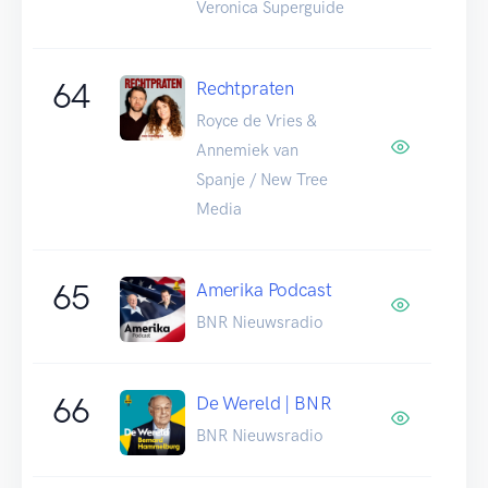
Veronica Superguide
64
Rechtpraten
Royce de Vries &
Annemiek van
Spanje / New Tree
Media
65
Amerika Podcast
BNR Nieuwsradio
66
De Wereld | BNR
BNR Nieuwsradio