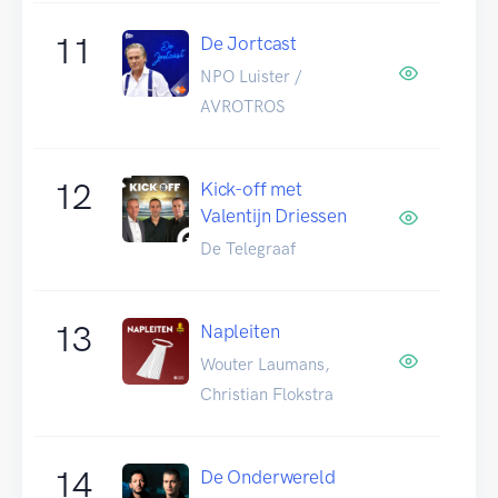
11
De Jortcast
NPO Luister /
AVROTROS
12
Kick-off met
Valentijn Driessen
De Telegraaf
13
Napleiten
Wouter Laumans,
Christian Flokstra
14
De Onderwereld