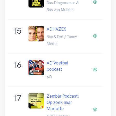
Bas Dingemanse &
Bas van Mulken
15
ADHAZES
Rox & Dré / Tonny
Media
16
AD Voetbal
podcast
AD
17
Zembla Podcast:
Op zoek naar
Marlotte