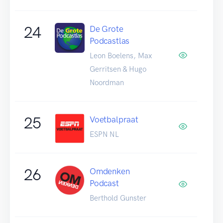
24
De Grote
Podcastlas
Leon Boelens, Max
Gerritsen & Hugo
Noordman
25
Voetbalpraat
ESPN NL
26
Omdenken
Podcast
Berthold Gunster