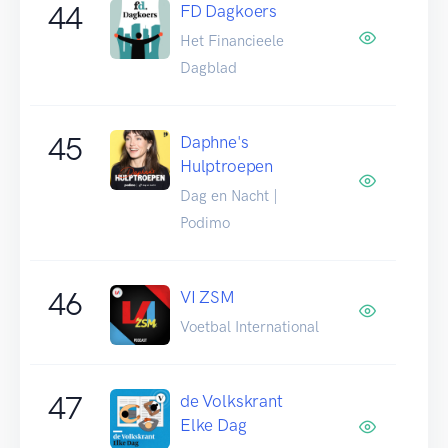
44
FD Dagkoers
Het Financieele
Dagblad
45
Daphne's
Hulptroepen
Dag en Nacht |
Podimo
46
VI ZSM
Voetbal International
47
de Volkskrant
Elke Dag