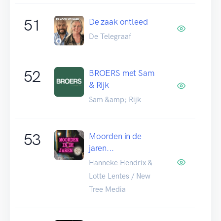
51
De zaak ontleed
De Telegraaf
52
BROERS met Sam
& Rijk
Sam &amp; Rijk
53
Moorden in de
jaren...
Hanneke Hendrix &
Lotte Lentes / New
Tree Media