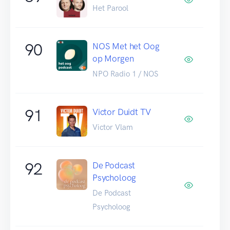
Het Parool
90
NOS Met het Oog
op Morgen
NPO Radio 1 / NOS
91
Victor Duidt TV
Victor Vlam
92
De Podcast
Psycholoog
De Podcast
Psycholoog