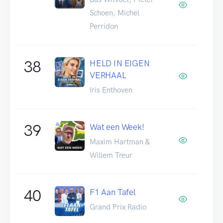
Schoen, Michel
Perridon
38
HELD IN EIGEN
VERHAAL
Iris Enthoven
39
Wat een Week!
Maxim Hartman &
Willem Treur
40
F1 Aan Tafel
Grand Prix Radio