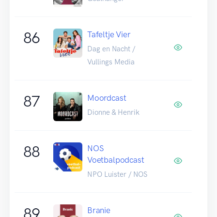
86
Tafeltje Vier
Dag en Nacht /
Vullings Media
87
Moordcast
Dionne & Henrik
88
NOS
Voetbalpodcast
NPO Luister / NOS
89
Branie