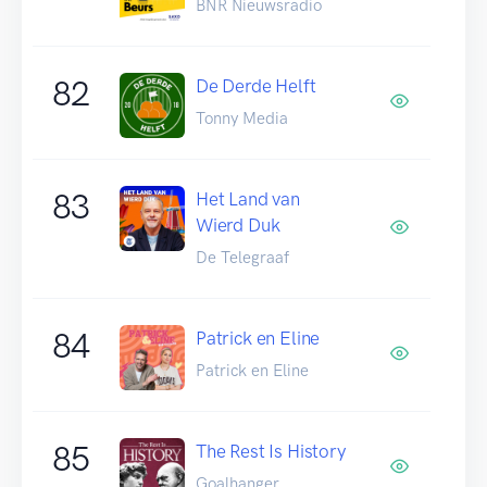
BNR Nieuwsradio
82
De Derde Helft
Tonny Media
83
Het Land van
Wierd Duk
De Telegraaf
84
Patrick en Eline
Patrick en Eline
85
The Rest Is History
Goalhanger