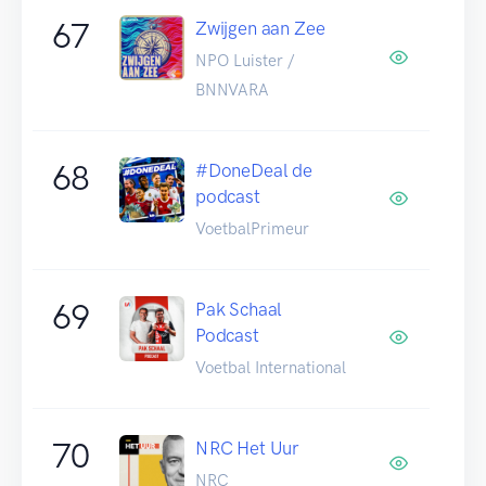
67
Zwijgen aan Zee
NPO Luister /
BNNVARA
68
#DoneDeal de
podcast
VoetbalPrimeur
69
Pak Schaal
Podcast
Voetbal International
70
NRC Het Uur
NRC