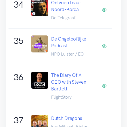
34
Ontvoerd naar
Noord-Korea
De Telegraaf
35
De Ongelooflijke
Podcast
NPO Luister / EO
36
The Diary Of A
CEO with Steven
Bartlett
FlightStory
37
Dutch Dragons
Bas Witvoet, Pieter