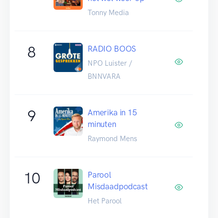
Tonny Media
8
RADIO BOOS
NPO Luister /
BNNVARA
9
Amerika in 15
minuten
Raymond Mens
10
Parool
Misdaadpodcast
Het Parool