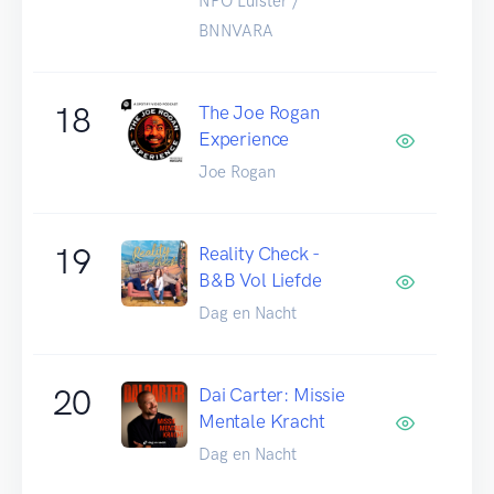
NPO Luister /
BNNVARA
18
The Joe Rogan
Experience
Joe Rogan
19
Reality Check -
B&B Vol Liefde
Dag en Nacht
20
Dai Carter: Missie
Mentale Kracht
Dag en Nacht