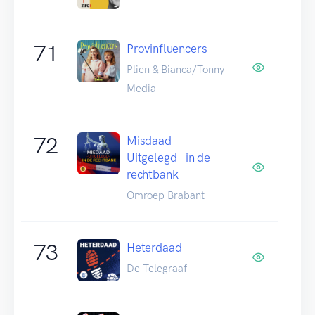
71
Provinfluencers
Plien & Bianca/Tonny
Media
72
Misdaad
Uitgelegd - in de
rechtbank
Omroep Brabant
73
Heterdaad
De Telegraaf