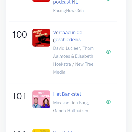
podcast NL
RacingNews365
100
Verraad in de
geschiedenis
David Lucieer, Thom
Aalmoes & Elisabeth
Hoekstra / New Tree
Media
101
Het Bankstel
Max van den Burg,
Ganda Holthuizen