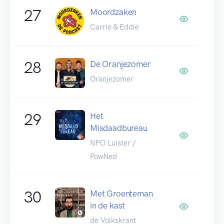
27
Moordzaken
Carrie & Eddie
28
De Oranjezomer
Oranjezomer
29
Het
Misdaadbureau
NPO Luister /
PowNed
30
Met Groenteman
in de kast
de Volkskrant