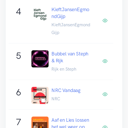
4
KieftJansenEgmo
ndGijp
KieftJansenEgmond
Gijp
5
Bubbel van Steph
& Rijk
Rijk en Steph
6
NRC Vandaag
NRC
7
Aaf en Lies lossen
het wel weer op