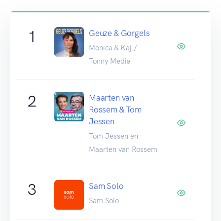
1
Geuze & Gorgels
Monica & Kaj /
Tonny Media
2
Maarten van
Rossem & Tom
Jessen
Tom Jessen en
Maarten van Rossem
3
Sam Solo
Sam Solo