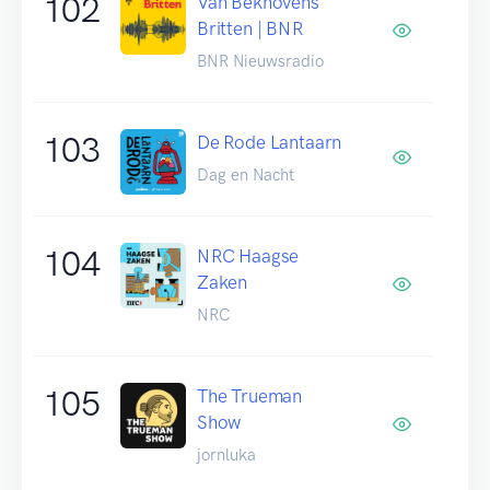
102
Van Bekhovens
Britten | BNR
BNR Nieuwsradio
103
De Rode Lantaarn
Dag en Nacht
104
NRC Haagse
Zaken
NRC
105
The Trueman
Show
jornluka