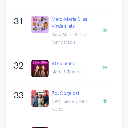
31
Marc-Marie & Isa
Vinden Iets
Marc-Marie & Isa /
Tonny Media
32
#GeenFilter
Maria & Tamara
33
Zo, Opgelost
NPO Luister / KRO-
NCRV