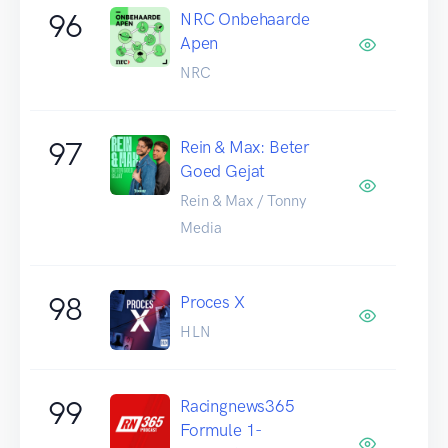
96
NRC Onbehaarde
Apen
NRC
97
Rein & Max: Beter
Goed Gejat
Rein & Max / Tonny
Media
98
Proces X
HLN
99
Racingnews365
Formule 1-