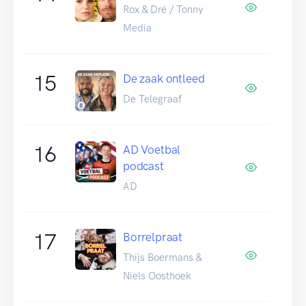
Rox & Dré / Tonny
Media
15
De zaak ontleed
De Telegraaf
16
AD Voetbal
podcast
AD
17
Borrelpraat
Thijs Boermans &
Niels Oosthoek