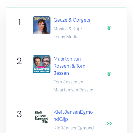
1
Geuze & Gorgels
Monica & Kaj /
Tonny Media
2
Maarten van
Rossem & Tom
Jessen
Tom Jessen en
Maarten van Rossem
3
KieftJansenEgmo
ndGijp
KieftJansenEgmond