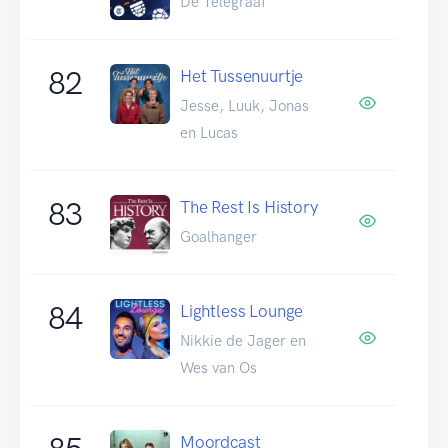
De Telegraaf
82
Het Tussenuurtje
Jesse, Luuk, Jonas
en Lucas
83
The Rest Is History
Goalhanger
84
Lightless Lounge
Nikkie de Jager en
Wes van Os
Moordcast