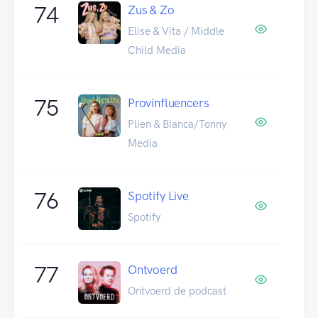
74
Zus & Zo
Elise & Vita / Middle
Child Media
75
Provinfluencers
Plien & Bianca/Tonny
Media
76
Spotify Live
Spotify
77
Ontvoerd
Ontvoerd de podcast