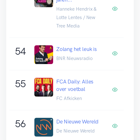
Hanneke Hendrix &
Lotte Lentes / New
Tree Media
54
Zolang het leuk is
BNR Nieuwsradio
55
FCA Daily: Alles
over voetbal
FC Afkicken
56
De Nieuwe Wereld
De Nieuwe Wereld