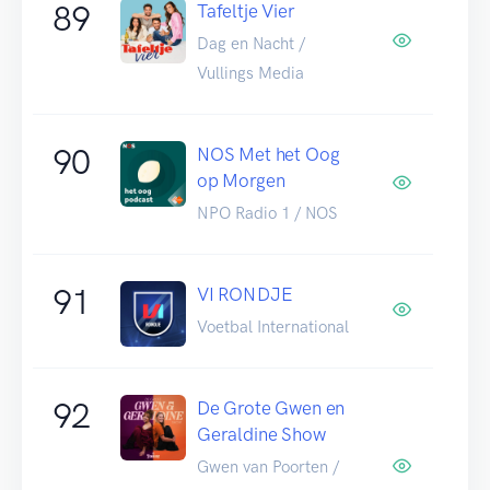
89
Tafeltje Vier
Dag en Nacht /
Vullings Media
90
NOS Met het Oog
op Morgen
NPO Radio 1 / NOS
91
VI RONDJE
Voetbal International
92
De Grote Gwen en
Geraldine Show
Gwen van Poorten /