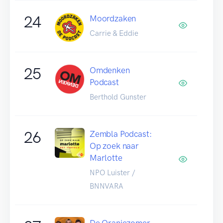
24
Moordzaken
Carrie & Eddie
25
Omdenken
Podcast
Berthold Gunster
26
Zembla Podcast:
Op zoek naar
Marlotte
NPO Luister /
BNNVARA
De Oranjezomer