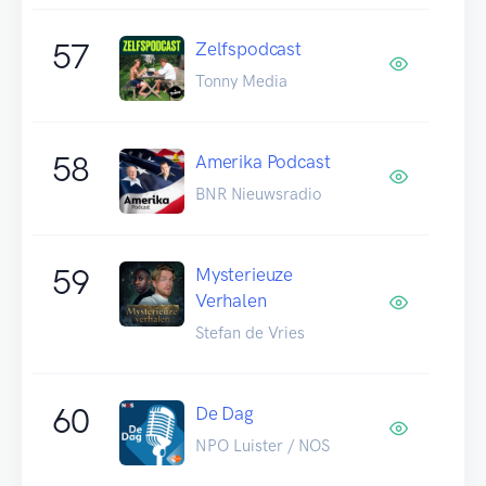
57
Zelfspodcast
Tonny Media
58
Amerika Podcast
BNR Nieuwsradio
59
Mysterieuze
Verhalen
Stefan de Vries
60
De Dag
NPO Luister / NOS