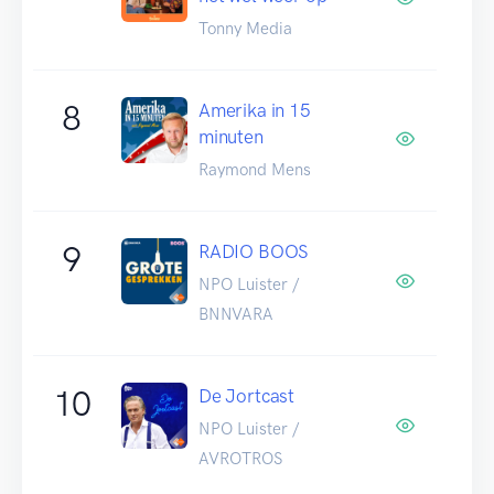
Tonny Media
8
Amerika in 15
minuten
Raymond Mens
9
RADIO BOOS
NPO Luister /
BNNVARA
10
De Jortcast
NPO Luister /
AVROTROS