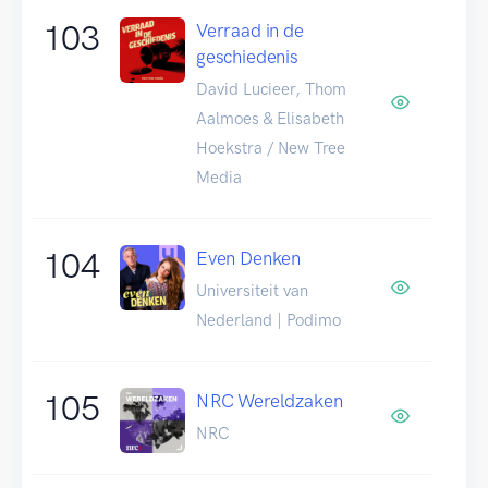
103
Verraad in de
geschiedenis
David Lucieer, Thom
Aalmoes & Elisabeth
Hoekstra / New Tree
Media
104
Even Denken
Universiteit van
Nederland | Podimo
105
NRC Wereldzaken
NRC