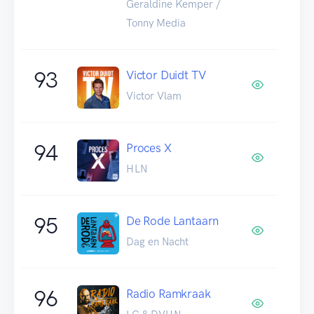
Geraldine Kemper /
Tonny Media
93
Victor Duidt TV
Victor Vlam
94
Proces X
HLN
95
De Rode Lantaarn
Dag en Nacht
96
Radio Ramkraak