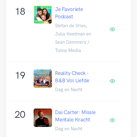
18
Je Favoriete
Podcast
Stefan de Vries,
Julia Heetman en
Sean Demmers /
Tonny Media
19
Reality Check -
B&B Vol Liefde
Dag en Nacht
20
Dai Carter: Missie
Mentale Kracht
Dag en Nacht