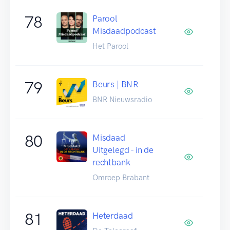
78
Parool
Misdaadpodcast
Het Parool
79
Beurs | BNR
BNR Nieuwsradio
80
Misdaad
Uitgelegd - in de
rechtbank
Omroep Brabant
81
Heterdaad