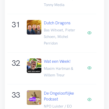
Tonny Media
31
Dutch Dragons
Bas Witvoet, Pieter
Schoen, Michel
Perridon
32
Wat een Week!
Maxim Hartman &
Willem Treur
33
De Ongelooflijke
Podcast
NPO Luister / EO