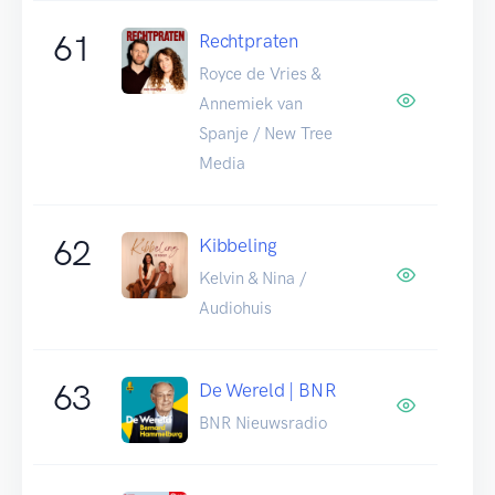
61
Rechtpraten
Royce de Vries &
Annemiek van
Spanje / New Tree
Media
62
Kibbeling
Kelvin & Nina /
Audiohuis
63
De Wereld | BNR
BNR Nieuwsradio