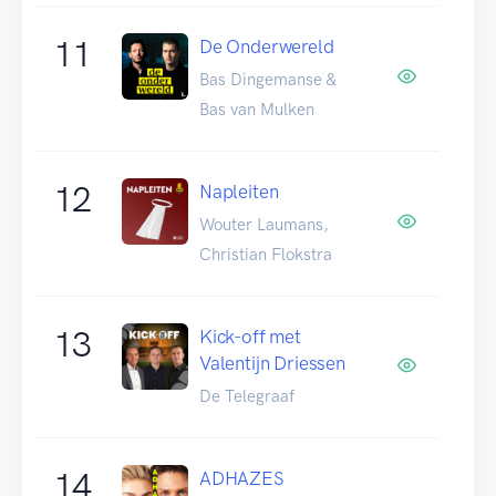
11
De Onderwereld
Bas Dingemanse &
Bas van Mulken
12
Napleiten
Wouter Laumans,
Christian Flokstra
13
Kick-off met
Valentijn Driessen
De Telegraaf
14
ADHAZES