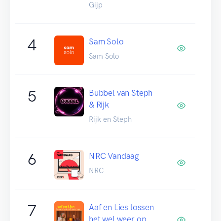
Gijp
4
Sam Solo
Sam Solo
5
Bubbel van Steph
& Rijk
Rijk en Steph
6
NRC Vandaag
NRC
7
Aaf en Lies lossen
het wel weer op