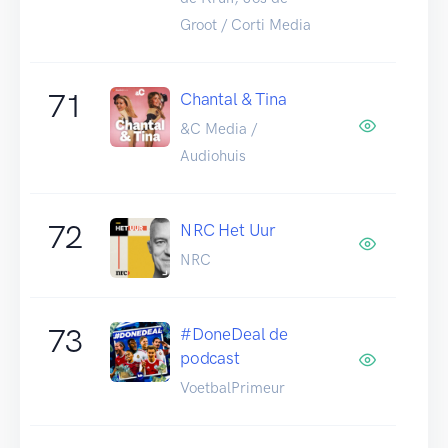
Groot / Corti Media
71
Chantal & Tina
&C Media /
Audiohuis
72
NRC Het Uur
NRC
73
#DoneDeal de
podcast
VoetbalPrimeur