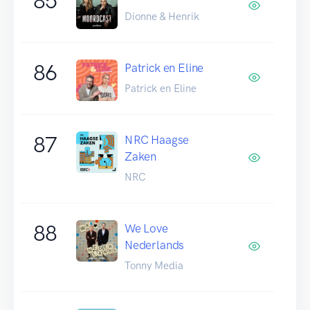
85
Dionne & Henrik
86
Patrick en Eline
Patrick en Eline
87
NRC Haagse
Zaken
NRC
88
We Love
Nederlands
Tonny Media