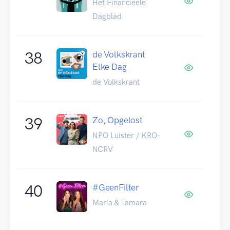
Het Financieele
Dagblad
38
de Volkskrant
Elke Dag
de Volkskrant
39
Zo, Opgelost
NPO Luister / KRO-
NCRV
40
#GeenFilter
Maria & Tamara