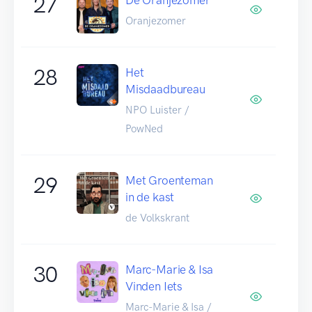
27
Oranjezomer
28
Het
Misdaadbureau
NPO Luister /
PowNed
29
Met Groenteman
in de kast
de Volkskrant
30
Marc-Marie & Isa
Vinden Iets
Marc-Marie & Isa /