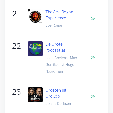
21
The Joe Rogan
Experience
Joe Rogan
22
De Grote
Podcastlas
Leon Boelens, Max
Gerritsen & Hugo
Noordman
23
Groeten uit
Grolloo
Johan Derksen