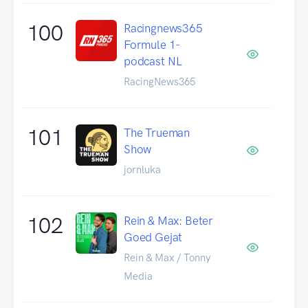
100
Racingnews365
Formule 1-
podcast NL
RacingNews365
101
The Trueman
Show
jornluka
102
Rein & Max: Beter
Goed Gejat
Rein & Max / Tonny
Media