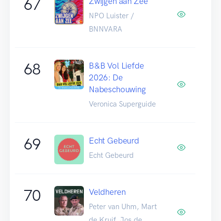
67
Zwijgen aan Zee
NPO Luister /
BNNVARA
68
B&B Vol Liefde
2026: De
Nabeschouwing
Veronica Superguide
69
Echt Gebeurd
Echt Gebeurd
70
Veldheren
Peter van Uhm, Mart
de Kruif, Jos de