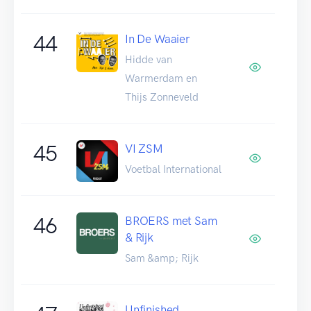
44
In De Waaier
Hidde van
Warmerdam en
Thijs Zonneveld
45
VI ZSM
Voetbal International
46
BROERS met Sam
& Rijk
Sam &amp; Rijk
Unfinished