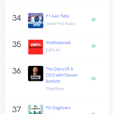
34
F1 Aan Tafel
Grand Prix Radio
35
Voetbalpraat
ESPN NL
36
The Diary Of A
CEO with Steven
Bartlett
FlightStory
37
FD Dagkoers