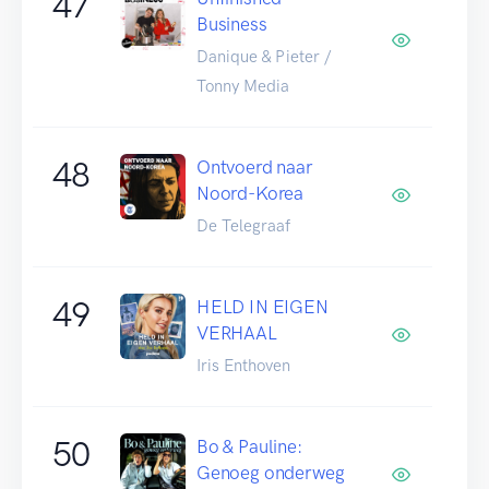
47
Business
Danique & Pieter /
Tonny Media
48
Ontvoerd naar
Noord-Korea
De Telegraaf
49
HELD IN EIGEN
VERHAAL
Iris Enthoven
50
Bo & Pauline:
Genoeg onderweg