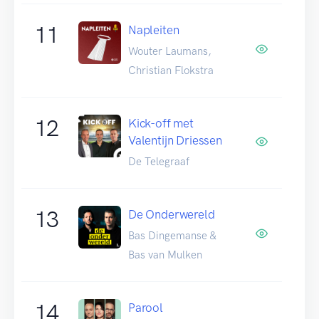
11
Napleiten
Wouter Laumans,
Christian Flokstra
12
Kick-off met
Valentijn Driessen
De Telegraaf
13
De Onderwereld
Bas Dingemanse &
Bas van Mulken
14
Parool