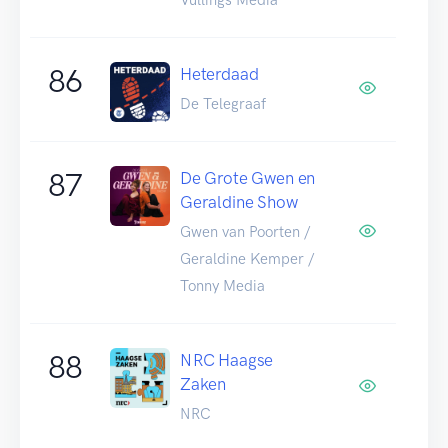
86
Heterdaad
De Telegraaf
87
De Grote Gwen en
Geraldine Show
Gwen van Poorten /
Geraldine Kemper /
Tonny Media
88
NRC Haagse
Zaken
NRC