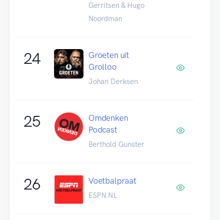
Gerritsen & Hugo
Noordman
24
Groeten uit
Grolloo
Johan Derksen
25
Omdenken
Podcast
Berthold Gunster
26
Voetbalpraat
ESPN NL