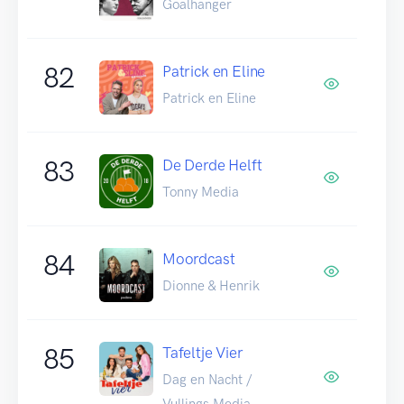
Goalhanger
82
Patrick en Eline
Patrick en Eline
83
De Derde Helft
Tonny Media
84
Moordcast
Dionne & Henrik
85
Tafeltje Vier
Dag en Nacht /
Vullings Media