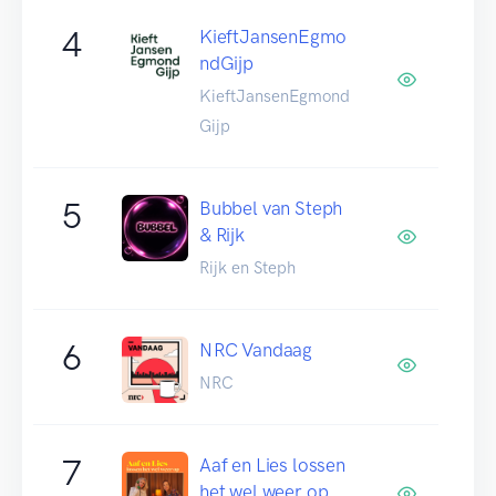
4
KieftJansenEgmo
ndGijp
KieftJansenEgmond
Gijp
5
Bubbel van Steph
& Rijk
Rijk en Steph
6
NRC Vandaag
NRC
7
Aaf en Lies lossen
het wel weer op