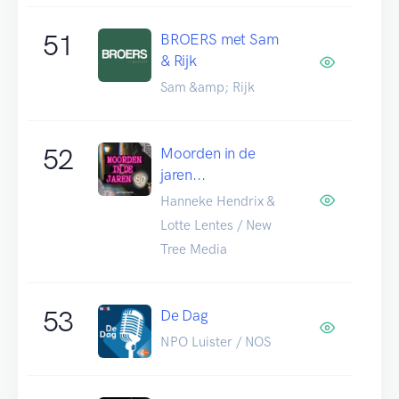
51
BROERS met Sam
& Rijk
Sam &amp; Rijk
52
Moorden in de
jaren...
Hanneke Hendrix &
Lotte Lentes / New
Tree Media
53
De Dag
NPO Luister / NOS