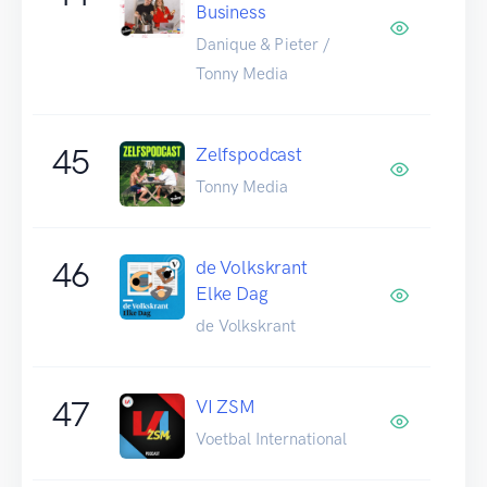
Business
Danique & Pieter /
Tonny Media
45
Zelfspodcast
Tonny Media
46
de Volkskrant
Elke Dag
de Volkskrant
47
VI ZSM
Voetbal International