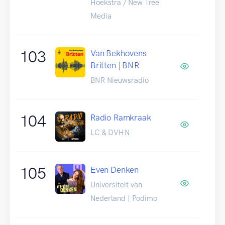
Hoekstra / New Tree
Media
103
Van Bekhovens
Britten | BNR
BNR Nieuwsradio
104
Radio Ramkraak
LC & DVHN
105
Even Denken
Universiteit van
Nederland | Podimo