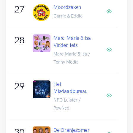
27
Moordzaken
Carrie & Eddie
28
Marc-Marie & Isa
Vinden Iets
Marc-Marie & Isa /
Tonny Media
29
Het
Misdaadbureau
NPO Luister /
PowNed
30
De Oranjezomer