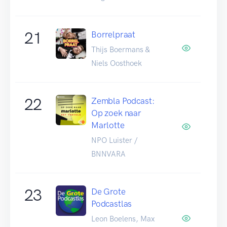
21
Borrelpraat
Thijs Boermans &
Niels Oosthoek
22
Zembla Podcast:
Op zoek naar
Marlotte
NPO Luister /
BNNVARA
23
De Grote
Podcastlas
Leon Boelens, Max