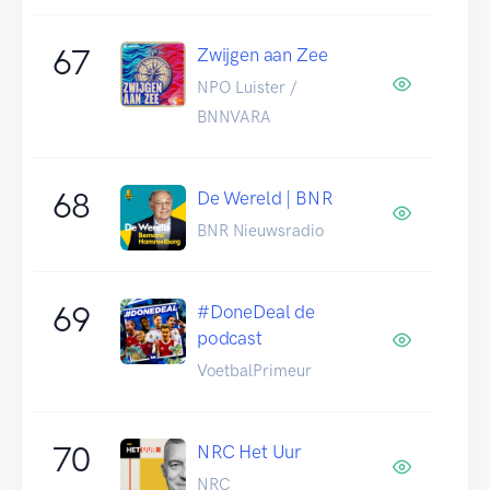
67
Zwijgen aan Zee
NPO Luister /
BNNVARA
68
De Wereld | BNR
BNR Nieuwsradio
69
#DoneDeal de
podcast
VoetbalPrimeur
70
NRC Het Uur
NRC