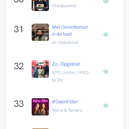
Oranjezomer
31
Met Groenteman
in de kast
de Volkskrant
32
Zo, Opgelost
NPO Luister / KRO-
NCRV
33
#GeenFilter
Maria & Tamara