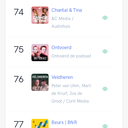
74
Chantal & Tina
&C Media /
Audiohuis
75
Ontvoerd
Ontvoerd de podcast
76
Veldheren
Peter van Uhm, Mart
de Kruif, Jos de
Groot / Corti Media
77
Beurs | BNR