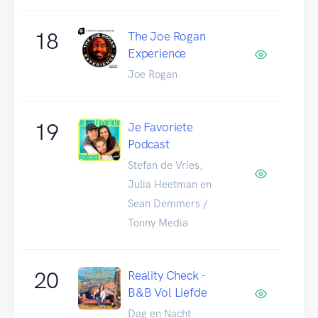
18
The Joe Rogan
Experience
Joe Rogan
19
Je Favoriete
Podcast
Stefan de Vries,
Julia Heetman en
Sean Demmers /
Tonny Media
20
Reality Check -
B&B Vol Liefde
Dag en Nacht