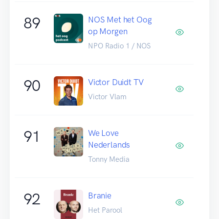
89
NOS Met het Oog
op Morgen
NPO Radio 1 / NOS
90
Victor Duidt TV
Victor Vlam
91
We Love
Nederlands
Tonny Media
92
Branie
Het Parool