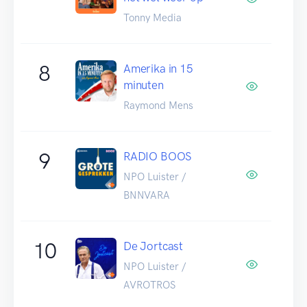
Tonny Media
8
Amerika in 15
minuten
Raymond Mens
9
RADIO BOOS
NPO Luister /
BNNVARA
10
De Jortcast
NPO Luister /
AVROTROS