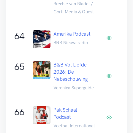
Brechje van Bladel /
Corti Media & Quest
64
Amerika Podcast
BNR Nieuwsradio
65
B&B Vol Liefde
2026: De
Nabeschouwing
Veronica Superguide
66
Pak Schaal
Podcast
Voetbal International