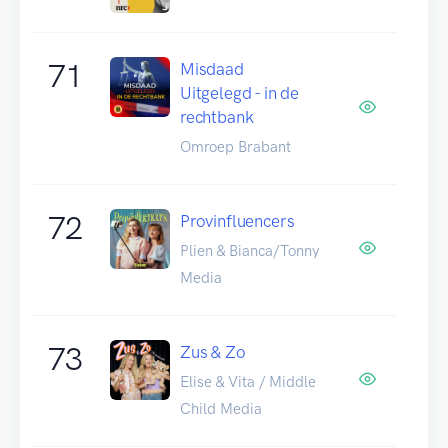
71
Misdaad
Uitgelegd - in de
rechtbank
Omroep Brabant
72
Provinfluencers
Plien & Bianca/Tonny
Media
73
Zus & Zo
Elise & Vita / Middle
Child Media