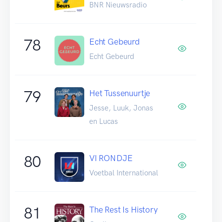
BNR Nieuwsradio
78
Echt Gebeurd
Echt Gebeurd
79
Het Tussenuurtje
Jesse, Luuk, Jonas
en Lucas
80
VI RONDJE
Voetbal International
81
The Rest Is History