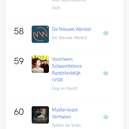
Ooit
58
De Nieuwe Wereld
De Nieuwe Wereld
59
Voorheen
Schaamteloos
Randstedelijk
(VSR)
Dag en Nacht
60
Mysterieuze
Verhalen
Stefan de Vries