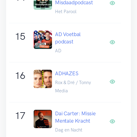
Misdaadpodcast
Het Parool
15
AD Voetbal
podcast
AD
16
ADHAZES
Rox & Dré / Tonny
Media
17
Dai Carter: Missie
Mentale Kracht
Dag en Nacht