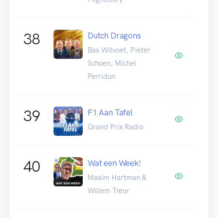
38
Dutch Dragons
Bas Witvoet, Pieter
Schoen, Michel
Perridon
39
F1 Aan Tafel
Grand Prix Radio
40
Wat een Week!
Maxim Hartman &
Willem Treur