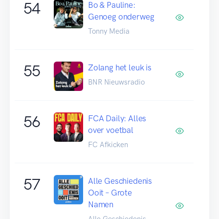
54
Bo & Pauline:
Genoeg onderweg
Tonny Media
55
Zolang het leuk is
BNR Nieuwsradio
56
FCA Daily: Alles
over voetbal
FC Afkicken
57
Alle Geschiedenis
Ooit – Grote
Namen
Alle Geschiedenis