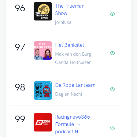
96
The Trueman
Show
jornluka
97
Het Bankstel
Max van den Burg,
Ganda Holthuizen
98
De Rode Lantaarn
Dag en Nacht
99
Racingnews365
Formule 1-
podcast NL