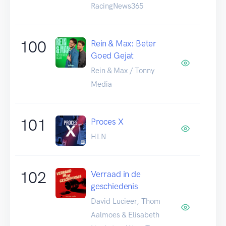
RacingNews365
100
Rein & Max: Beter
Goed Gejat
Rein & Max / Tonny
Media
101
Proces X
HLN
102
Verraad in de
geschiedenis
David Lucieer, Thom
Aalmoes & Elisabeth