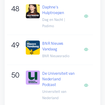
48
Daphne's
Hulptroepen
Dag en Nacht |
Podimo
49
BNR Nieuws
Vandaag
BNR Nieuwsradio
50
De Universiteit van
Nederland
Podcast
Universiteit van
Nederland