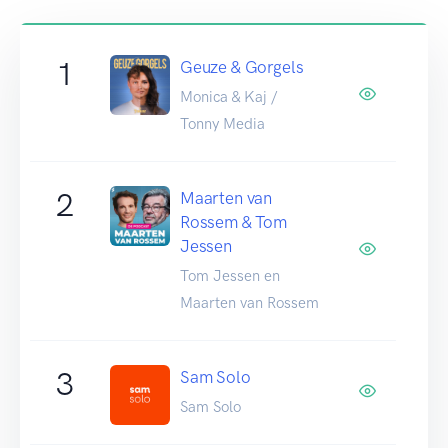
1
Geuze & Gorgels
Monica & Kaj /
Tonny Media
2
Maarten van
Rossem & Tom
Jessen
Tom Jessen en
Maarten van Rossem
3
Sam Solo
Sam Solo