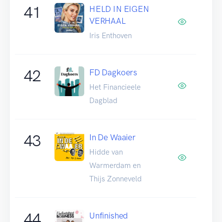
41
HELD IN EIGEN
VERHAAL
Iris Enthoven
42
FD Dagkoers
Het Financieele
Dagblad
43
In De Waaier
Hidde van
Warmerdam en
Thijs Zonneveld
44
Unfinished