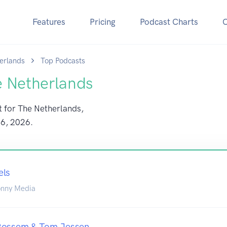
Features
Pricing
Podcast Charts
erlands
Top Podcasts
e Netherlands
t for The Netherlands,
 6, 2026
.
els
onny Media
Rossem & Tom Jessen