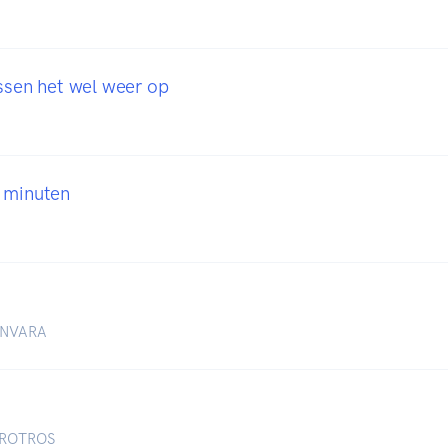
ossen het wel weer op
 minuten
BNNVARA
AVROTROS