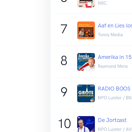
NRC
7
Aaf en Lies l
Tonny Media
8
Amerika in 15
Raymond Mens
9
RADIO BOOS
NPO Luister / 
10
De Jortcast
NPO Luister / 