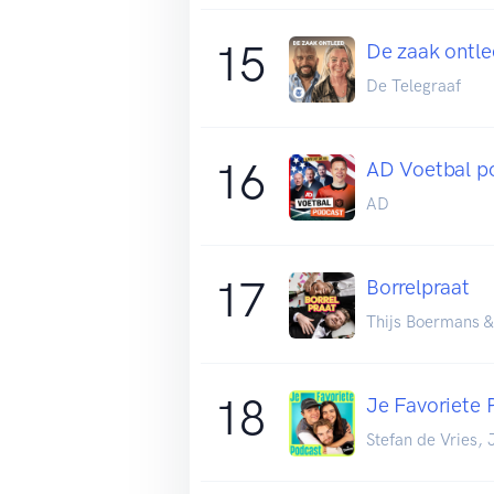
15
De zaak ontl
De Telegraaf
16
AD Voetbal p
AD
17
Borrelpraat
Thijs Boermans &
18
Je Favoriete 
Stefan de Vries,