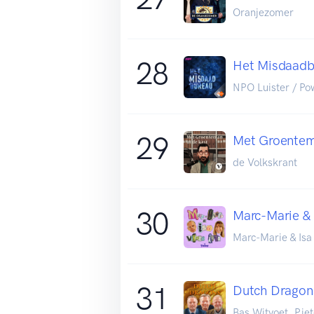
Oranjezomer
28
Het Misdaadb
NPO Luister / P
29
Met Groentem
de Volkskrant
30
Marc-Marie & 
Marc-Marie & Isa
31
Dutch Dragon
Bas Witvoet, Pie