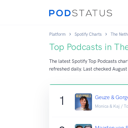
Platform
Spotify Charts
The Neth
Top Podcasts in Th
The latest Spotify Top Podcasts char
refreshed daily. Last checked
August
1
Geuze & Gorg
Monica & Kaj / T
Maarten van 