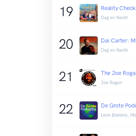
19
Reality Check
Dag en Nacht
20
Dai Carter: M
Dag en Nacht
21
The Joe Roga
Joe Rogan
22
De Grote Podc
Leon Boelens, M