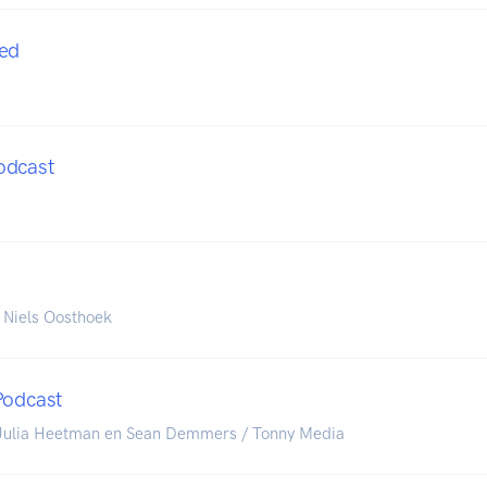
eed
odcast
 Niels Oosthoek
Podcast
 Julia Heetman en Sean Demmers / Tonny Media