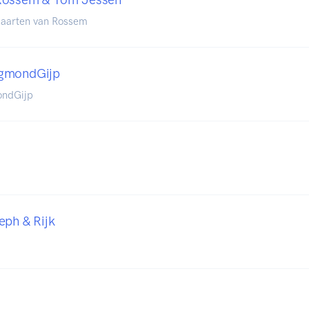
aarten van Rossem
EgmondGijp
ondGijp
eph & Rijk