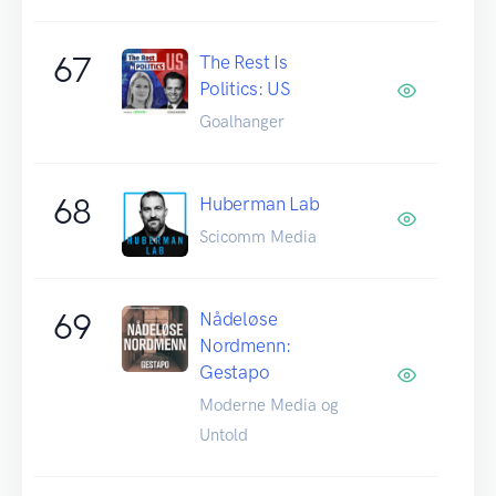
67
The Rest Is
Politics: US
Goalhanger
68
Huberman Lab
Scicomm Media
69
Nådeløse
Nordmenn:
Gestapo
Moderne Media og
Untold