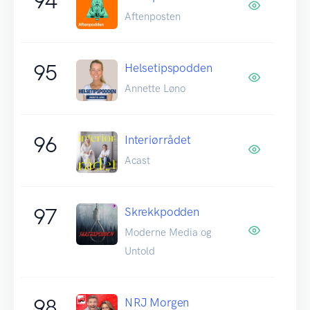
94
Aftenposten
95
Helsetipspodden
Annette Løno
96
Interiørrådet
Acast
97
Skrekkpodden
Moderne Media og
Untold
98
NRJ Morgen