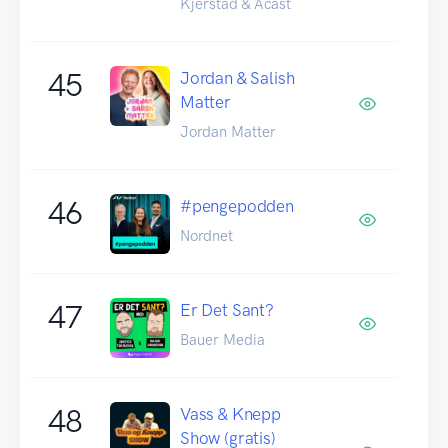
Kjerstad & Acast
45
Jordan & Salish
Matter
Jordan Matter
46
#pengepodden
Nordnet
47
Er Det Sant?
Bauer Media
48
Vass & Knepp
Show (gratis)