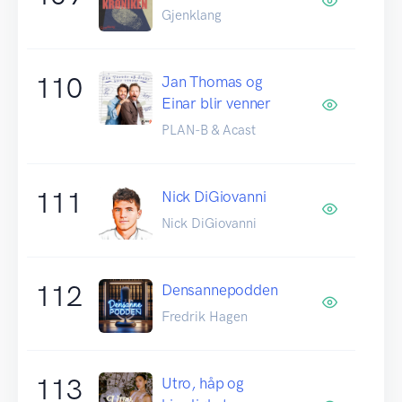
Gjenklang
110
Jan Thomas og
Einar blir venner
PLAN-B & Acast
111
Nick DiGiovanni
Nick DiGiovanni
112
Densannepodden
Fredrik Hagen
113
Utro, håp og