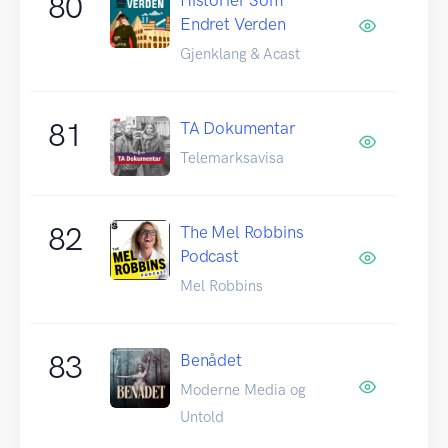
80
Endret Verden
Gjenklang & Acast
81
TA Dokumentar
Telemarksavisa
82
The Mel Robbins
Podcast
Mel Robbins
83
Benådet
Moderne Media og
Untold