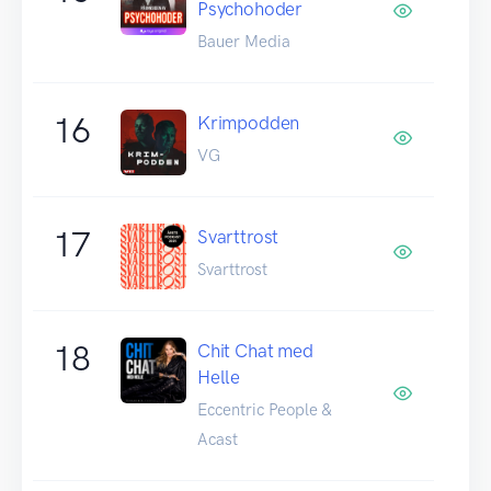
Psychohoder
Bauer Media
16
Krimpodden
VG
17
Svarttrost
Svarttrost
18
Chit Chat med
Helle
Eccentric People &
Acast