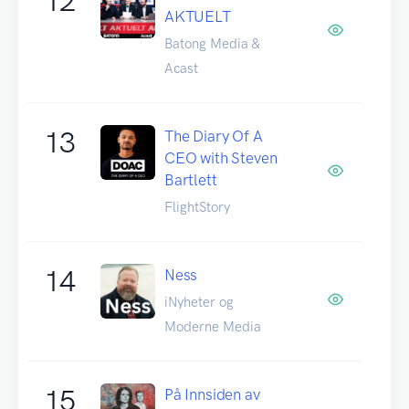
12
AKTUELT
Batong Media &
Acast
13
The Diary Of A
CEO with Steven
Bartlett
FlightStory
14
Ness
iNyheter og
Moderne Media
15
På Innsiden av