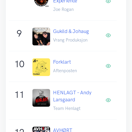
Experience
Joe Rogan
9
Gukild & Johaug
Vrang Produksjon
10
Forklart
Aftenposten
11
HENLAGT – Andy
Larsgaard
Team Henlagt
AVHØRT