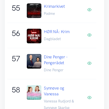
55
Krimarkivet
Podme
56
HØR NÅ: Krim
Dagbladet
57
Dine Penger -
Pengerådet
Dine Penger
58
Synnøve og
Vanessa
Vanessa Rudjord &
Synnøve Skarbø