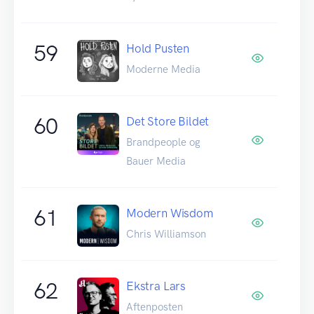
59
Hold Pusten
Moderne Media
60
Det Store Bildet
Brandpeople og
Bauer Media
61
Modern Wisdom
Chris Williamson
62
Ekstra Lars
Aftenposten