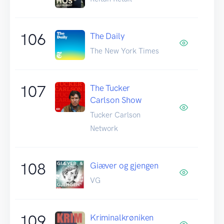
106
The Daily
The New York Times
107
The Tucker
Carlson Show
Tucker Carlson
Network
108
Giæver og gjengen
VG
109
Kriminalkrøniken