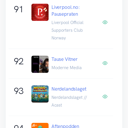
91
Liverpool.no:
Pausepraten
Liverpool Official
Supporters Club
Norway
92
Tause Vitner
Moderne Media
93
Nerdelandslaget
Nerdelandslaget //
Acast
Aftenpodden