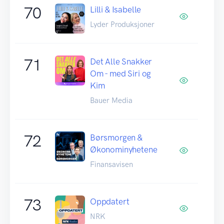
70
Lilli & Isabelle
Lyder Produksjoner
71
Det Alle Snakker
Om - med Siri og
Kim
Bauer Media
72
Børsmorgen &
Økonominyhetene
Finansavisen
73
Oppdatert
NRK