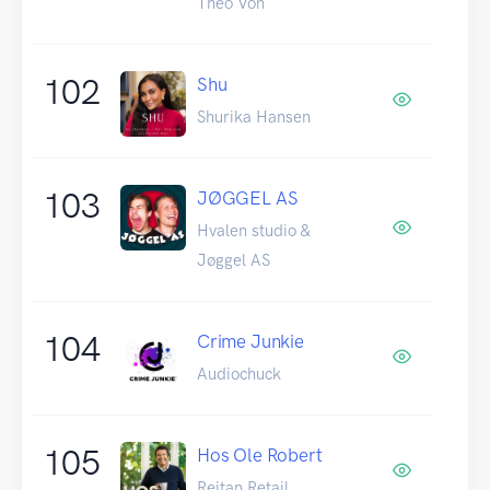
Theo Von
102
Shu
Shurika Hansen
103
JØGGEL AS
Hvalen studio &
Jøggel AS
104
Crime Junkie
Audiochuck
105
Hos Ole Robert
Reitan Retail