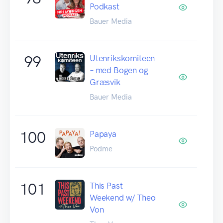
Podkast
Bauer Media
99
Utenrikskomiteen
– med Bogen og
Græsvik
Bauer Media
100
Papaya
Podme
101
This Past
Weekend w/ Theo
Von