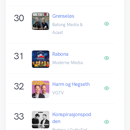
30
Grenseløs
Batong Media &
Acast
31
Rabona
Moderne Media
32
Harm og Hegseth
VGTV
33
Konspirasjonspod
den
Podme / GuttaSjøl