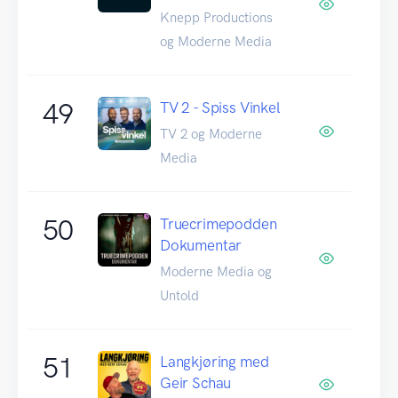
Knepp Productions
og Moderne Media
49
TV 2 - Spiss Vinkel
TV 2 og Moderne
Media
50
Truecrimepodden
Dokumentar
Moderne Media og
Untold
51
Langkjøring med
Geir Schau