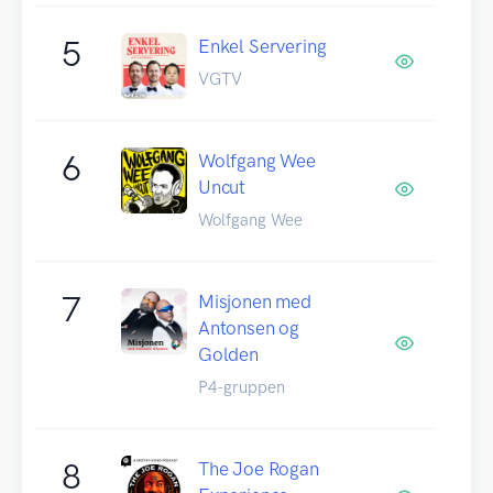
5
Enkel Servering
VGTV
6
Wolfgang Wee
Uncut
Wolfgang Wee
7
Misjonen med
Antonsen og
Golden
P4-gruppen
8
The Joe Rogan