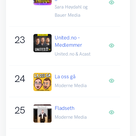
Sara Høydahl og
Bauer Media
23
United.no –
Medlemmer
United.no & Acast
24
La oss gå
Moderne Media
25
Fladseth
Moderne Media