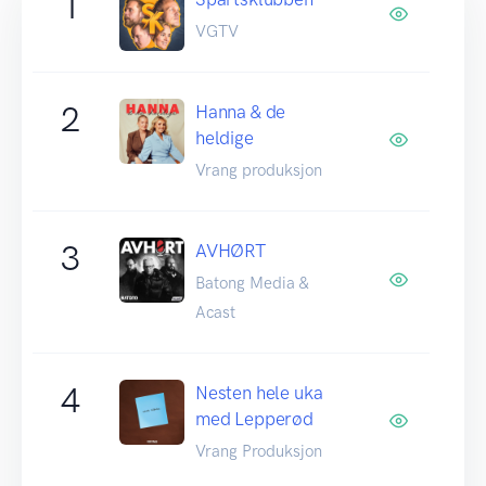
1
VGTV
2
Hanna & de
heldige
Vrang produksjon
3
AVHØRT
Batong Media &
Acast
4
Nesten hele uka
med Lepperød
Vrang Produksjon