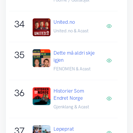
34
United.no
United.no & Acast
35
Dette må aldri skje
igjen
FENOMEN & Acast
36
Historier Som
Endret Norge
Gjenklang & Acast
37
Løpeprat