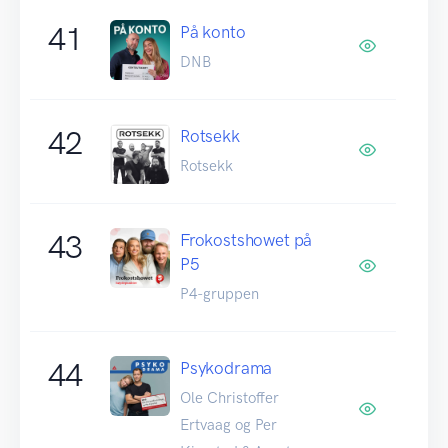
41
På konto
DNB
42
Rotsekk
Rotsekk
43
Frokostshowet på
P5
P4-gruppen
44
Psykodrama
Ole Christoffer
Ertvaag og Per