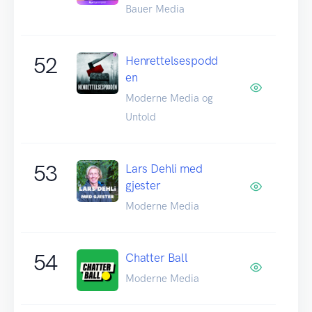
Bauer Media
52
Henrettelsespodd
en
Moderne Media og
Untold
53
Lars Dehli med
gjester
Moderne Media
54
Chatter Ball
Moderne Media