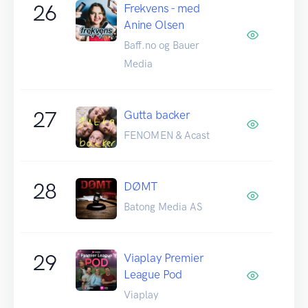
26
Frekvens - med
Anine Olsen
Baff.no og Bauer
Media
27
Gutta backer
FENOMEN & Acast
28
DØMT
Batong Media AS
29
Viaplay Premier
League Pod
Viaplay