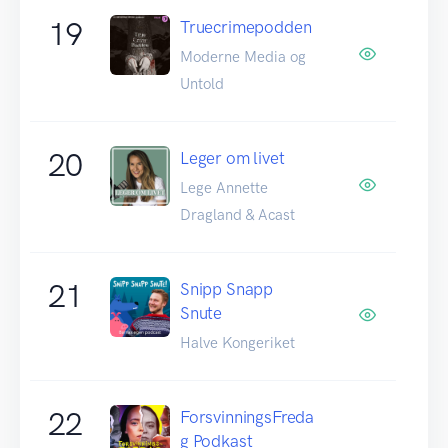
19
Truecrimepodden
Moderne Media og
Untold
20
Leger om livet
Lege Annette
Dragland & Acast
21
Snipp Snapp
Snute
Halve Kongeriket
22
ForsvinningsFreda
g Podkast