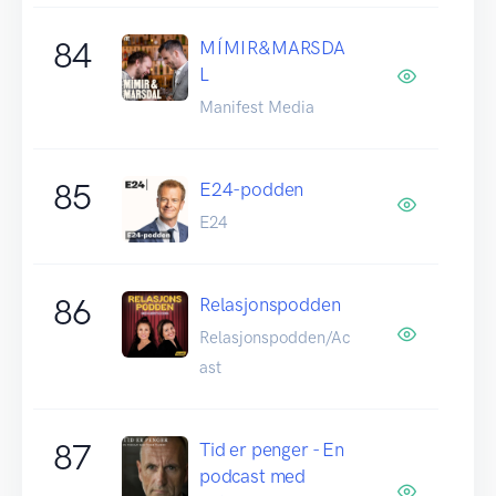
84
MÍMIR&MARSDA
L
Manifest Media
85
E24-podden
E24
86
Relasjonspodden
Relasjonspodden/Ac
ast
87
Tid er penger - En
podcast med