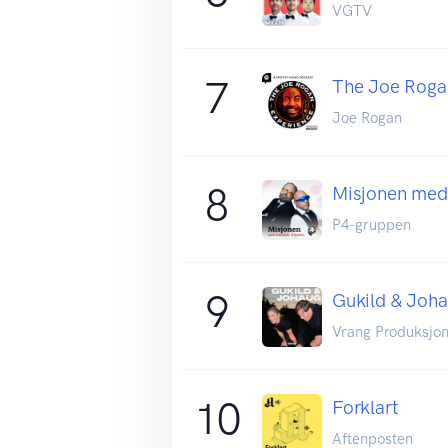
VGTV
7
The Joe Roga
Joe Rogan
8
Misjonen med
P4-gruppen
9
Gukild & Joh
Vrang Produksjo
10
Forklart
Aftenposten