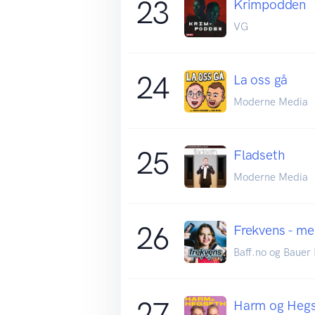
23
Krimpodden
VG
24
La oss gå
Moderne Media
25
Fladseth
Moderne Media
26
Frekvens - me
Baff.no og Bauer
27
Harm og Heg