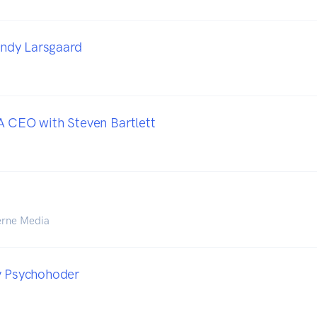
dy Larsgaard
A CEO with Steven Bartlett
erne Media
v Psychohoder