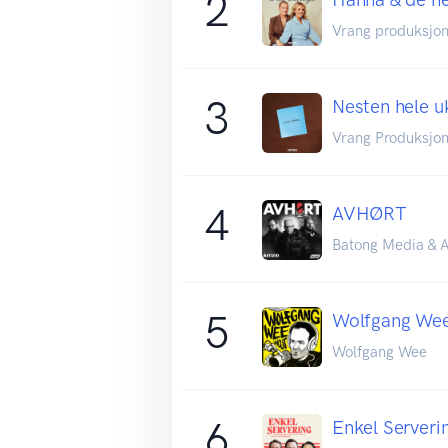
2
Vrang produksjo
3
Nesten hele 
Vrang Produksjo
4
AVHØRT
Batong Media & A
5
Wolfgang Wee
Wolfgang Wee
6
Enkel Serveri