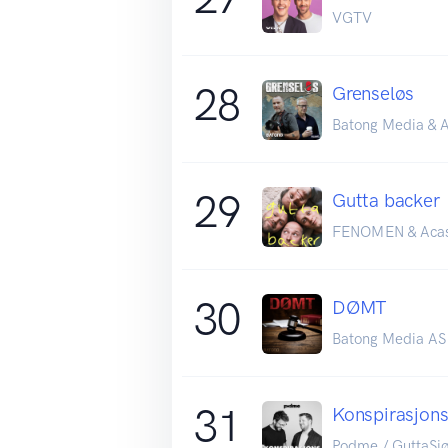
VGTV
28
Grenseløs
Batong Media & A
29
Gutta backer
FENOMEN & Aca
30
DØMT
Batong Media AS
31
Konspirasjon
Podme / GuttaSjø