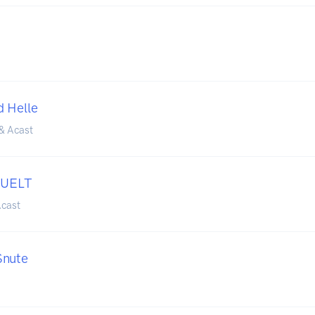
 Helle
& Acast
UELT
cast
Snute