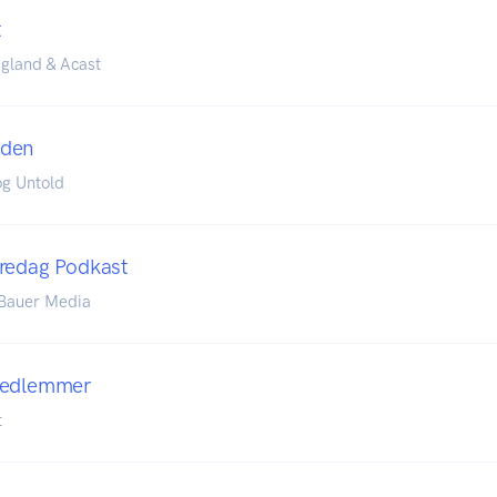
t
gland & Acast
dden
g Untold
Fredag Podkast
 Bauer Media
Medlemmer
t