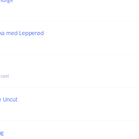
n
uka med Lepperød
n
cast
 Uncut
ng