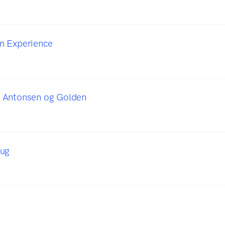
n Experience
 Antonsen og Golden
aug
n