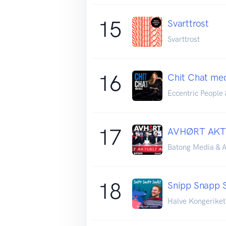
15
Svarttrost
Svarttrost
16
Chit Chat med
Eccentric People 
17
AVHØRT AKT
Batong Media & A
18
Snipp Snapp 
Halve Kongeriket