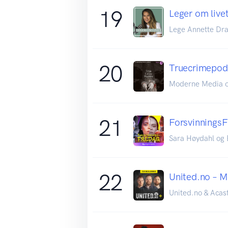
19
Leger om live
Lege Annette Dra
20
Truecrimepo
Moderne Media o
21
Forsvinnings
Sara Høydahl og
22
United.no – 
United.no & Acas