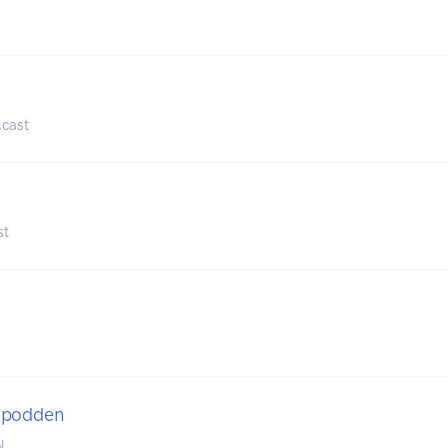
cast
st
spodden
l