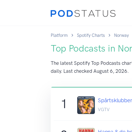
Platform
Spotify Charts
Norway
Top Podcasts in No
The latest Spotify Top Podcasts char
daily. Last checked
August 6, 2026
.
1
Spårtsklubbe
VGTV
Hanna & de he