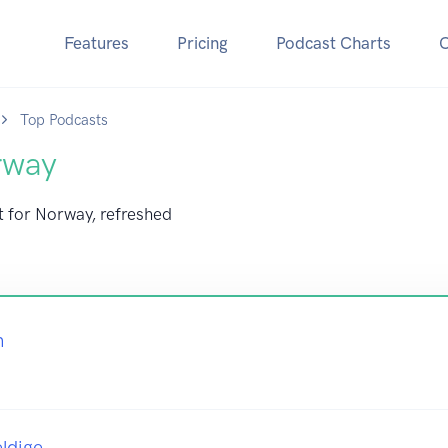
Features
Pricing
Podcast Charts
Top Podcasts
rway
t for Norway, refreshed
n
ldige