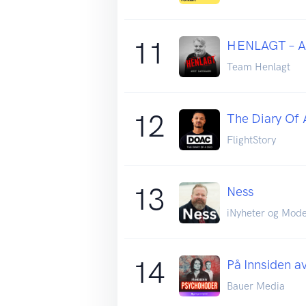
11
HENLAGT – An
Team Henlagt
12
The Diary Of 
FlightStory
13
Ness
iNyheter og Mod
14
På Innsiden a
Bauer Media