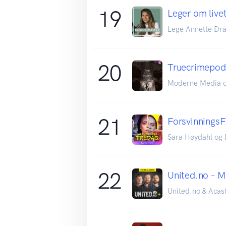
19
Leger om live
Lege Annette Dra
20
Truecrimepo
Moderne Media o
21
Forsvinnings
Sara Høydahl og
22
United.no – 
United.no & Acas