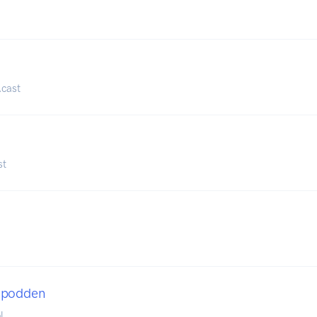
cast
st
spodden
l