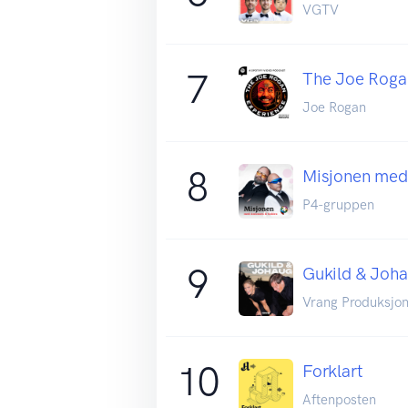
VGTV
7
The Joe Roga
Joe Rogan
8
Misjonen med
P4-gruppen
9
Gukild & Joh
Vrang Produksjo
10
Forklart
Aftenposten