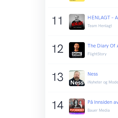
11
HENLAGT – An
Team Henlagt
12
The Diary Of 
FlightStory
13
Ness
iNyheter og Mod
14
På Innsiden a
Bauer Media