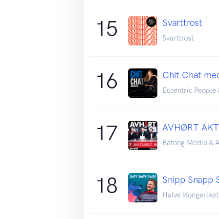
15
Svarttrost
Svarttrost
16
Chit Chat med
Eccentric People 
17
AVHØRT AKT
Batong Media & A
18
Snipp Snapp 
Halve Kongeriket