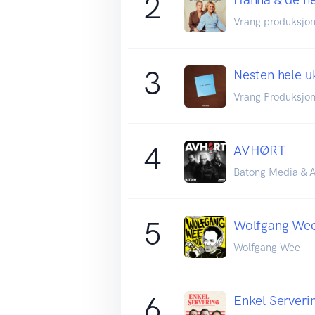
2
Vrang produksjo
3
Nesten hele 
Vrang Produksjo
4
AVHØRT
Batong Media & A
5
Wolfgang Wee
Wolfgang Wee
6
Enkel Serveri