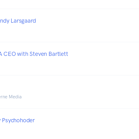
dy Larsgaard
A CEO with Steven Bartlett
erne Media
v Psychohoder