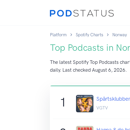
Platform
Spotify Charts
Norway
Top Podcasts in No
The latest Spotify Top Podcasts char
daily. Last checked
August 6, 2026
.
1
Spårtsklubbe
VGTV
Hanna & de he