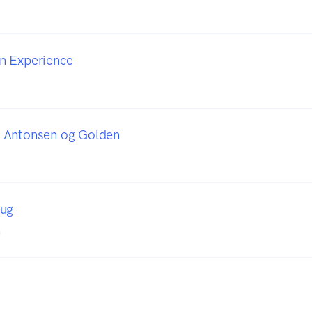
n Experience
 Antonsen og Golden
aug
n