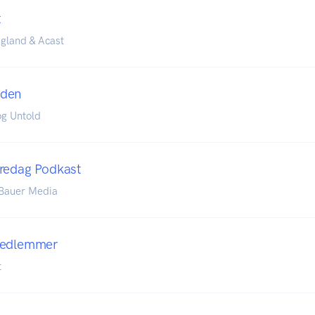
t
gland & Acast
dden
g Untold
Fredag Podkast
 Bauer Media
Medlemmer
t