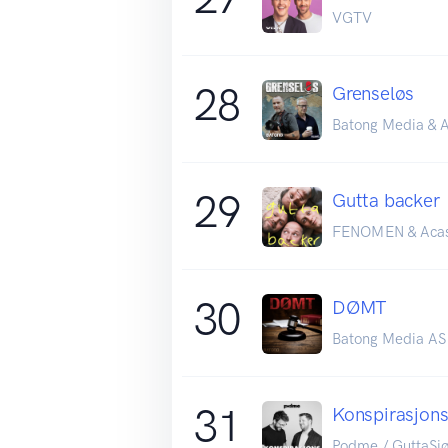
VGTV
28
Grenseløs
Batong Media & A
29
Gutta backer
FENOMEN & Aca
30
DØMT
Batong Media AS
31
Konspirasjon
Podme / GuttaSjø