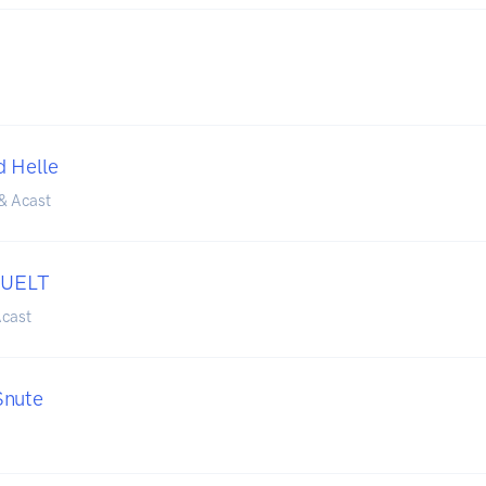
 Helle
& Acast
UELT
cast
Snute