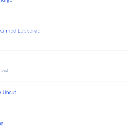
n
uka med Lepperød
n
cast
 Uncut
ng