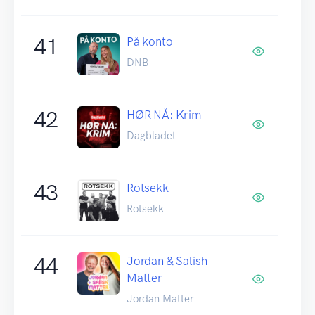
41
På konto
DNB
42
HØR NÅ: Krim
Dagbladet
43
Rotsekk
Rotsekk
44
Jordan & Salish
Matter
Jordan Matter