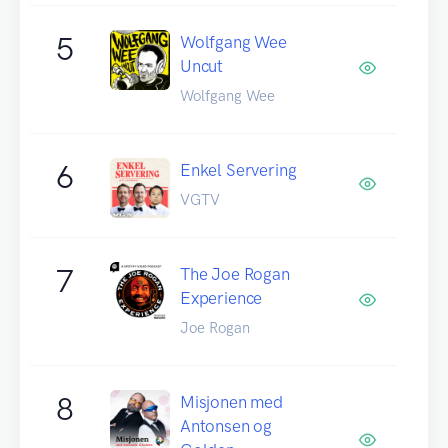
5
Wolfgang Wee
Uncut
Wolfgang Wee
6
Enkel Servering
VGTV
7
The Joe Rogan
Experience
Joe Rogan
8
Misjonen med
Antonsen og