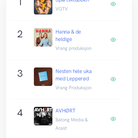
1
VGTV
2
Hanna & de
heldige
Vrang produksjon
3
Nesten hele uka
med Lepperød
Vrang Produksjon
4
AVHØRT
Batong Media &
Acast