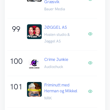
Græsvik
Bauer Media
99
JØGGEL AS
Hvalen studio &
Jøggel AS
100
Crime Junkie
Audiochuck
101
Friminutt med
Herman og Mikkel
NRK