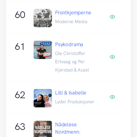
60
Frontkjemperne
Moderne Media
61
Psykodrama
Ole Christoffer
Ertvaag og Per
Kjerstad & Acast
62
Lilli & Isabelle
Lyder Produksjoner
63
Nådeløse
Nordmenn: