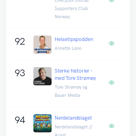
Liverpool Official
Supporters Club
Norway
92
Helsetipspodden
Annette Løno
93
Sterke historier -
med Tore Strømøy
Tore Strømøy og
Bauer Media
94
Nerdelandslaget
Nerdelandslaget //
Acast