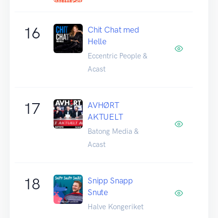
16
Chit Chat med
Helle
Eccentric People &
Acast
17
AVHØRT
AKTUELT
Batong Media &
Acast
18
Snipp Snapp
Snute
Halve Kongeriket