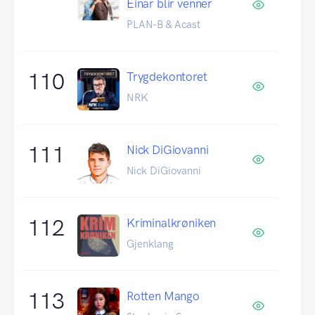
Einar blir venner
PLAN-B & Acast
110
Trygdekontoret
NRK
111
Nick DiGiovanni
Nick DiGiovanni
112
Kriminalkrøniken
Gjenklang
113
Rotten Mango