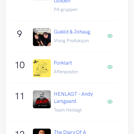
Golden
P4-gruppen
9
Gukild & Johaug
Vrang Produksjon
10
Forklart
Aftenposten
11
HENLAGT – Andy
Larsgaard
Team Henlagt
The Diary Of A