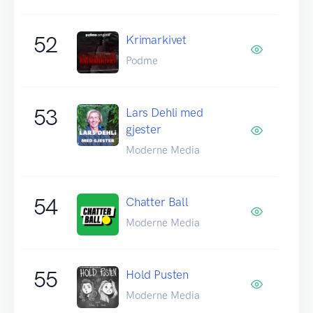
52
Krimarkivet
Podme
53
Lars Dehli med
gjester
Moderne Media
54
Chatter Ball
Moderne Media
55
Hold Pusten
Moderne Media