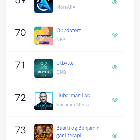
MoreAliA
70
Oppdatert
NRK
71
Utbytte
DNB
72
Huberman Lab
Scicomm Media
73
Baarli og Benjamin
går i terapi