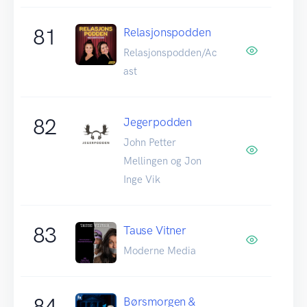
81
Relasjonspodden
Relasjonspodden/Ac
ast
82
Jegerpodden
John Petter
Mellingen og Jon
Inge Vik
83
Tause Vitner
Moderne Media
84
Børsmorgen &