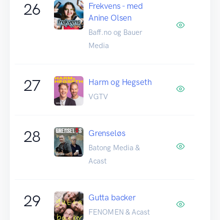
26
Frekvens - med
Anine Olsen
Baff.no og Bauer
Media
27
Harm og Hegseth
VGTV
28
Grenseløs
Batong Media &
Acast
29
Gutta backer
FENOMEN & Acast