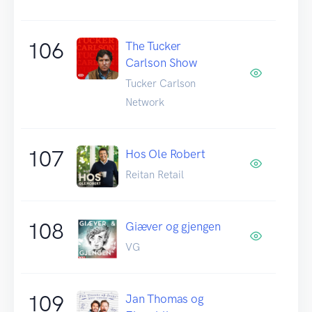
106
The Tucker
Carlson Show
Tucker Carlson
Network
107
Hos Ole Robert
Reitan Retail
108
Giæver og gjengen
VG
109
Jan Thomas og