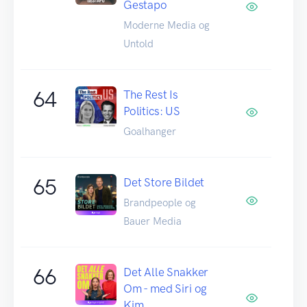
Gestapo
Moderne Media og
Untold
64
The Rest Is
Politics: US
Goalhanger
65
Det Store Bildet
Brandpeople og
Bauer Media
66
Det Alle Snakker
Om - med Siri og
Kim