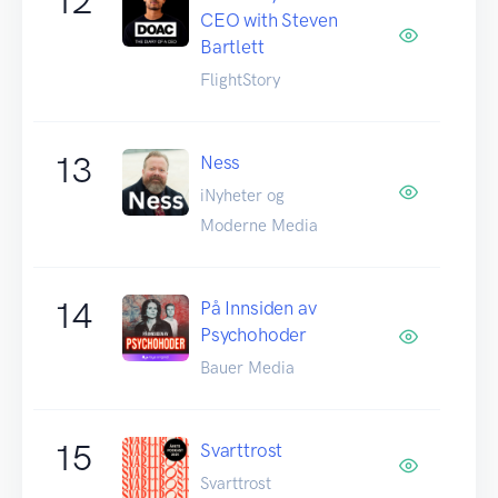
12
CEO with Steven
Bartlett
FlightStory
13
Ness
iNyheter og
Moderne Media
14
På Innsiden av
Psychohoder
Bauer Media
15
Svarttrost
Svarttrost