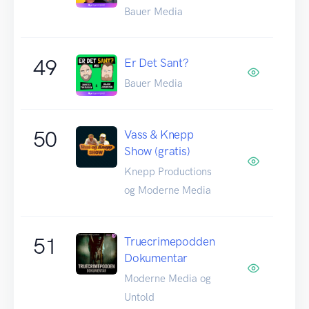
Bauer Media
49
Er Det Sant?
Bauer Media
50
Vass & Knepp
Show (gratis)
Knepp Productions
og Moderne Media
51
Truecrimepodden
Dokumentar
Moderne Media og
Untold