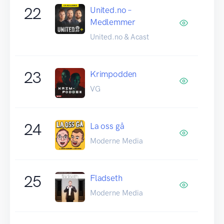
22
United.no –
Medlemmer
United.no & Acast
23
Krimpodden
VG
24
La oss gå
Moderne Media
25
Fladseth
Moderne Media