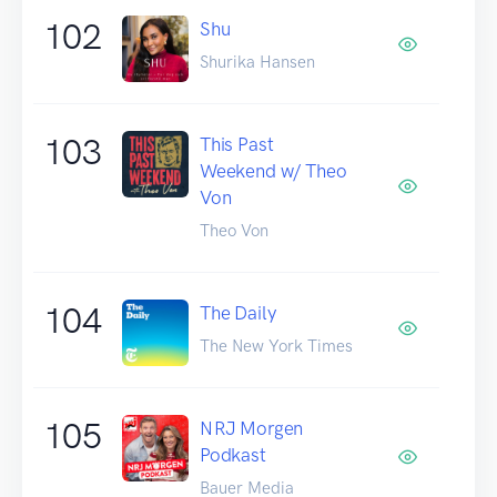
102
Shu
Shurika Hansen
103
This Past
Weekend w/ Theo
Von
Theo Von
104
The Daily
The New York Times
105
NRJ Morgen
Podkast
Bauer Media