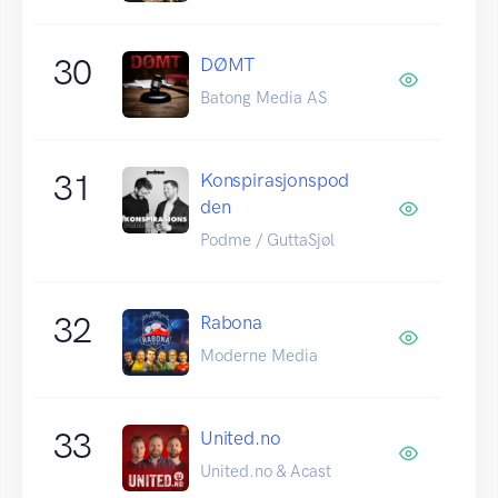
30
DØMT
Batong Media AS
31
Konspirasjonspod
den
Podme / GuttaSjøl
32
Rabona
Moderne Media
33
United.no
United.no & Acast