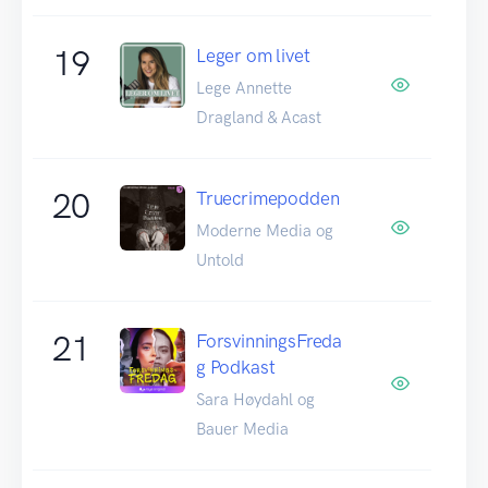
19
Leger om livet
Lege Annette
Dragland & Acast
20
Truecrimepodden
Moderne Media og
Untold
21
ForsvinningsFreda
g Podkast
Sara Høydahl og
Bauer Media