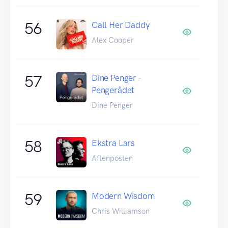
56
Call Her Daddy
Alex Cooper
57
Dine Penger -
Pengerådet
Dine Penger
58
Ekstra Lars
Aftenposten
59
Modern Wisdom
Chris Williamson