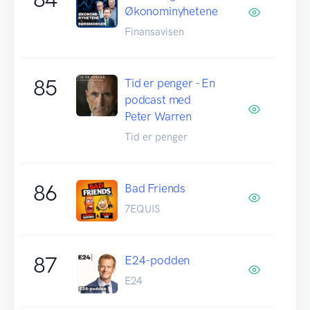
Økonominyhetene
Finansavisen
85
Tid er penger - En
podcast med
Peter Warren
Tid er penger
86
Bad Friends
7EQUIS
87
E24-podden
E24