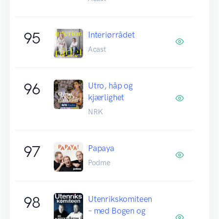
95
Interiørrådet
Acast
96
Utro, håp og
kjærlighet
NRK
97
Papaya
Podme
98
Utenrikskomiteen
– med Bogen og