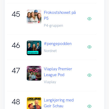
45
Frokostshowet på
P5
P4-gruppen
46
#pengepodden
Nordnet
47
Viaplay Premier
League Pod
Viaplay
48
Langkjøring med
Geir Schau