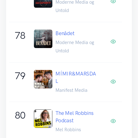
Moderne Media og
Untold
78
Benådet
Moderne Media og
Untold
79
MÍMIR&MARSDA
L
Manifest Media
80
The Mel Robbins
Podcast
Mel Robbins