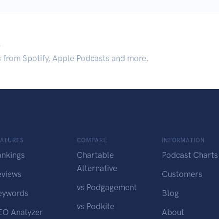
.
s from Spotify, Apple Podcasts and more.
EATURES
COMPARE
INFORMATION
ankings
Chartable
Podcast Charts
Alternative
eviews
Customers
vs Podgagement
eywords
Blog
vs Podkite
EO Analyzer
About