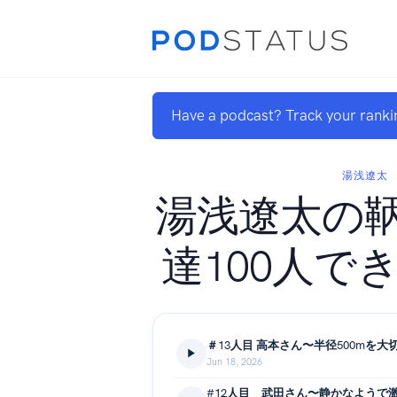
Have a podcast? Track your ranki
湯浅遼太
湯浅遼太の
達100人で
Jun 18, 2026
#12人目 武田さん〜静かなようで