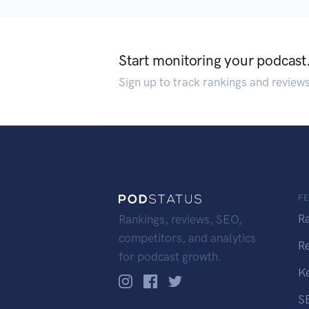
Start monitoring your podcast
Sign up to track rankings and review
F
R
Rankings, reviews, SEO,
competitors, and analytics
R
for podcast growth.
K
S