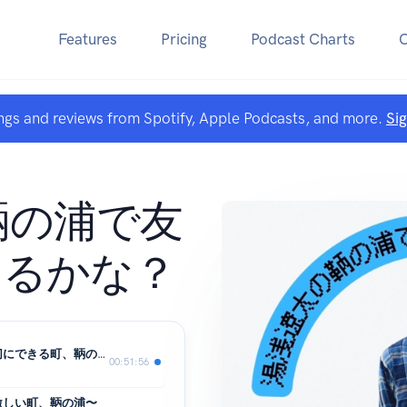
Features
Pricing
Podcast Charts
ngs and reviews from Spotify, Apple Podcasts, and more.
Si
鞆の浦で友
きるかな？
＃13人目 高本さん〜半径500mを大切にできる町、鞆の浦〜
00:51:56
激しい町、鞆の浦〜