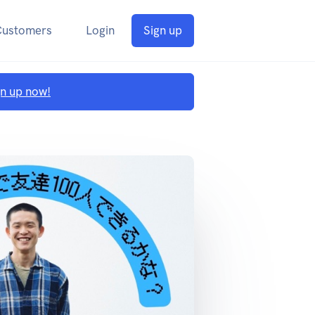
Customers
Login
Sign up
gn up now!