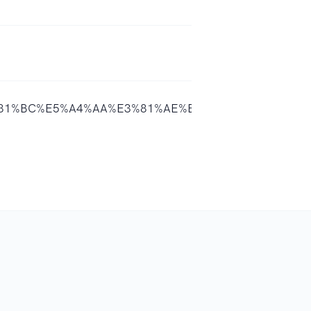
%85%E9%81%BC%E5%A4%AA%E3%81%AE%E9%9E%86%E3