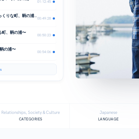
01:12:45
#11人目 出原さん〜時間の流れがゆっくりな町、鞆の浦〜
00:49:28
る町、鞆の浦〜
00:50:23
、鞆の浦〜
00:54:06
s
Relationships, Society & Culture
Japanese
CATEGORIES
LANGUAGE