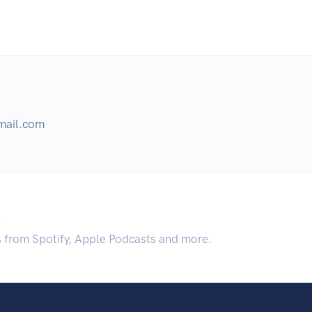
ail.com
.
s from Spotify, Apple Podcasts and more.