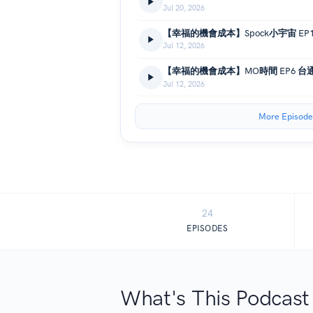
Jul 20, 2026
Jul 12, 2026
【幸福的機會成本】MO時間 EP6 台通
Jul 12, 2026
More Episode
24
EPISODES
What's This Podcast