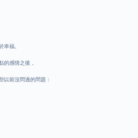
幸福。

點的感情之後，

些以前沒問過的問題：
