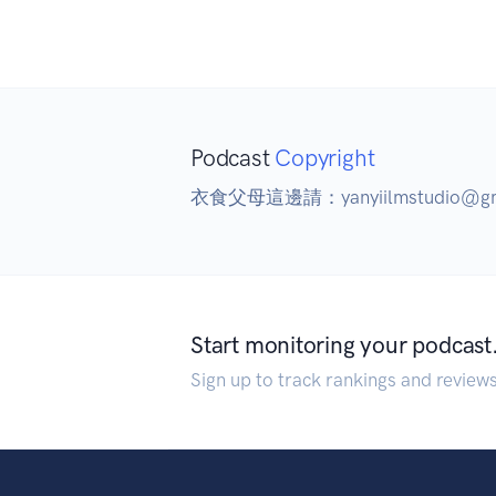
Podcast
Copyright
衣食父母這邊請：yanyiilmstudio@gm
Start monitoring your podcast
Sign up to track rankings and review