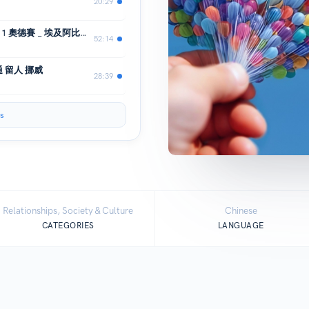
20:29
【幸福的機會成本】Spock小宇宙 EP11 奧德賽 _ 埃及阿比努斯 聖甲蟲 _ 遊戲王荷魯斯
52:14
 留人 挪威
28:39
s
Relationships, Society & Culture
Chinese
CATEGORIES
LANGUAGE