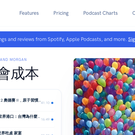
Features
Pricing
Podcast Charts
ngs and reviews from Spotify, Apple Podcasts, and more.
Si
 AND MORGAN
會成本
【幸福的機會成本】Spock小宇宙 EP12 奧德賽 II _ 原子習慣 _ 小小的領導天份
41:10
MO經貿 EP 1 從一艘拼板舟，到一座世界港口：台灣為什麼注定與貿易相遇
16:49
世界吃桌 家宴