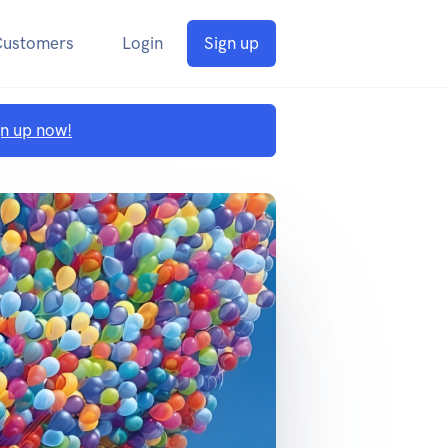
Customers
Login
Sign up
gn up now!