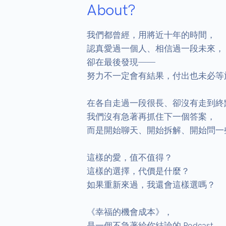
About?
我們都曾經，用將近十年的時間，

認真愛過一個人、相信過一段未來，

卻在最後發現——

努力不一定會有結果，付出也未必等於
在各自走過一段很長、卻沒有走到終
我們沒有急著再抓住下一個答案，

而是開始聊天、開始拆解、開始問一
這樣的愛，值不值得？

這樣的選擇，代價是什麼？

如果重新來過，我還會這樣選嗎？

《幸福的機會成本》，

是一個不急著給你結論的 Podcast。
