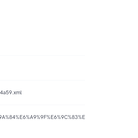
54a59.xml
%E7%9A%84%E6%A9%9F%E6%9C%83%E6%88%90%E6%9C%AC