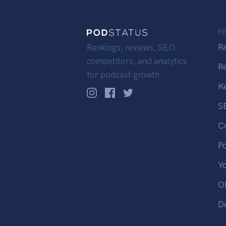
F
R
Rankings, reviews, SEO,
competitors, and analytics
R
for podcast growth.
K
S
C
P
Y
OP
D