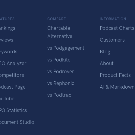
EATURES
COMPARE
INFORMATION
ankings
Chartable
Podcast Charts
Alternative
eviews
Customers
vs Podgagement
eywords
Blog
vs Podkite
EO Analyzer
About
vs Podrover
ompetitors
Product Facts
vs Rephonic
odcast Page
AI & Markdown
vs Podtrac
ouTube
3 Statistics
ocument Studio