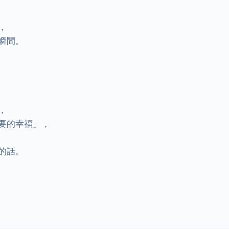


間。



要的幸福」，

話。
