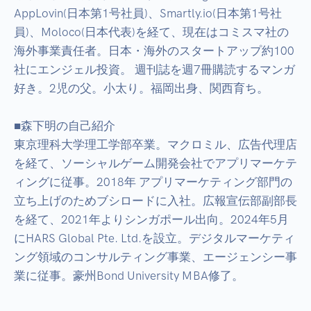
AppLovin(日本第1号社員)、Smartly.io(日本第1号社
員)、Moloco(日本代表)を経て、現在はコミスマ社の
海外事業責任者。日本・海外のスタートアップ約100
社にエンジェル投資。 週刊誌を週7冊購読するマンガ
好き。2児の父。小太り。福岡出身、関西育ち。

■森下明の自己紹介

東京理科大学理工学部卒業。マクロミル、広告代理店
を経て、ソーシャルゲーム開発会社でアプリマーケテ
ィングに従事。2018年 アプリマーケティング部門の
立ち上げのためブシロードに入社。広報宣伝部副部長
を経て、2021年よりシンガポール出向。2024年5月
にHARS Global Pte. Ltd.を設立。デジタルマーケティ
ング領域のコンサルティング事業、エージェンシー事
業に従事。豪州Bond University MBA修了。