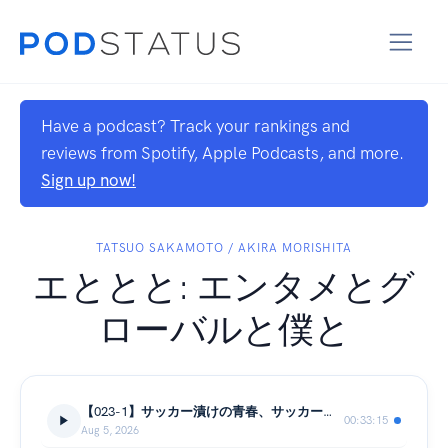
Have a podcast? Track your rankings and
reviews from Spotify, Apple Podcasts, and more.
Sign up now!
TATSUO SAKAMOTO / AKIRA MORISHITA
エととと: エンタメとグ
ローバルと僕と
【023-1】サッカー漬けの青春、サッカープロ志望からサンフランシスコでの挑戦への道｜Amplium Co-founder & CEO 佐藤響（前編）
00:33:15
Aug 5, 2026