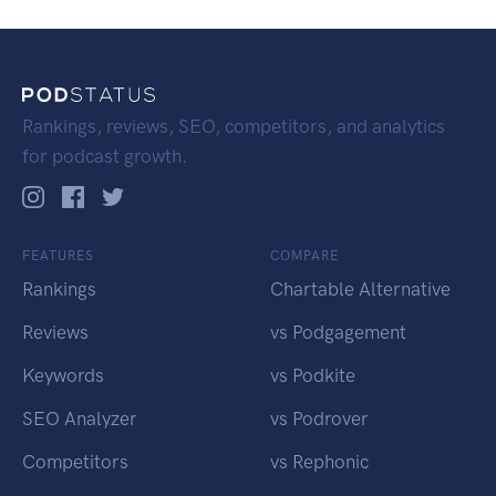
Rankings, reviews, SEO, competitors, and analytics
for podcast growth.
FEATURES
COMPARE
Rankings
Chartable Alternative
Reviews
vs Podgagement
Keywords
vs Podkite
SEO Analyzer
vs Podrover
Competitors
vs Rephonic