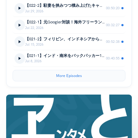
【022-2】駐妻を挟みつつ積み上げたキャリア - 体力があれば色々挑戦できる｜ライター・コミュニティーマネージャ 宮本 佳歩（後編）
00:50:20
Jul 29, 2026
【022-1】元Googler対談！海外フリーランス子育てをする私の価値観が形成された環境｜ライター・コミュニティーマネージャ 宮本 佳歩（前編）
00:32:27
Jul 22, 2026
【021-2】フィリピン、インドネシアからシンガポールへ！ネスレ、ユニ・チャームを経て東南アジアEC・ライブコマースの最前線を走る独自のキャリア ｜Uni-Charm Singapore Pte. Ltd. 浅沼 道代 (Michiyo Asanuma) (後編)
00:52:38
Jul 15, 2026
【021-1】インド・南米をバックパッカー1人旅！異文化を知る→どう生き抜くかを学んだ学生時代 ｜Uni-Charm Singapore Pte. Ltd. 浅沼 道代 (Michiyo Asanuma) (前編)
00:40:55
Jul 8, 2026
More Episodes