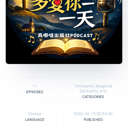
11
Christianity, Religion &
Spirituality, Arts
EPISODES
CATEGORIES
Chinese
2026-06-10 00:54:00
LANGUAGE
PUBLISHED