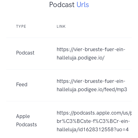
Podcast
Urls
TYPE
LINK
https://vier-brueste-fuer-ein-
Podcast
halleluja.podigee.io/
https://vier-brueste-fuer-ein-
Feed
halleluja.podigee.io/feed/mp3
https://podcasts.apple.com/us/po
Apple
br%C3%BCste-f%C3%BCr-ein-
Podcasts
halleluja/id1628312558?uo=4