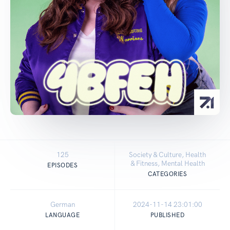
125
Society & Culture, Health
& Fitness, Mental Health
EPISODES
CATEGORIES
German
2024-11-14 23:01:00
LANGUAGE
PUBLISHED