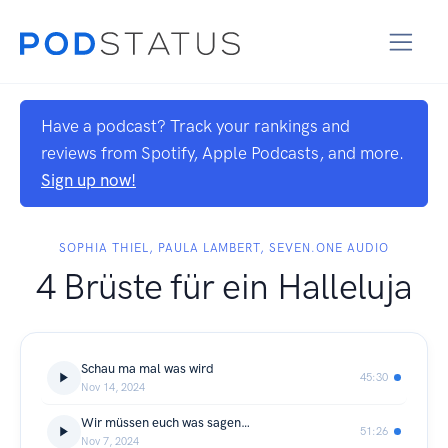
Have a podcast? Track your rankings and
reviews from Spotify, Apple Podcasts, and more.
Sign up now!
SOPHIA THIEL, PAULA LAMBERT, SEVEN.ONE AUDIO
4 Brüste für ein Halleluja
Schau ma mal was wird
45:30
Nov 14, 2024
Wir müssen euch was sagen…
51:26
Nov 7, 2024