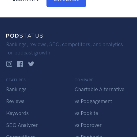
Rankings, reviews, SEO, competitors, and analytics
for podcast growth.
FEATURES
COMPARE
Rankings
Chartable Alternative
Reviews
vs Podgagement
Keywords
vs Podkite
SEO Analyzer
vs Podrover