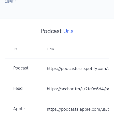
流唷！
Podcast
Urls
TYPE
LINK
Podcast
https://podcasters.spotify.com/po
Feed
https://anchor.fm/s/2fc0e5d4/podc
Apple
https://podcasts.apple.com