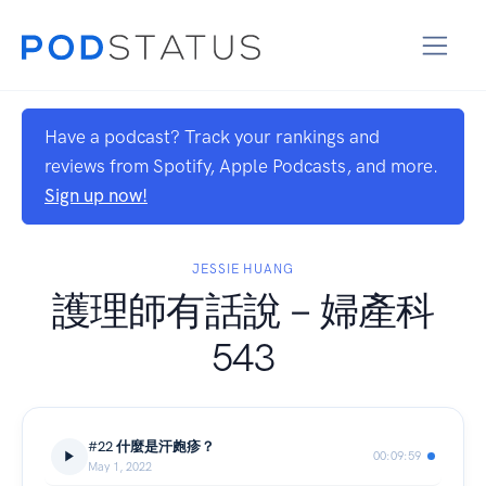
Have a podcast? Track your rankings and
reviews from Spotify, Apple Podcasts, and more.
Sign up now!
JESSIE HUANG
護理師有話說－婦產科
543
#22 什麼是汗皰疹？
00:09:59
May 1, 2022