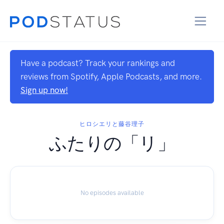
Have a podcast? Track your rankings and
reviews from Spotify, Apple Podcasts, and more.
Sign up now!
ヒロシエリと藤谷理子
ふたりの「リ」
No episodes available