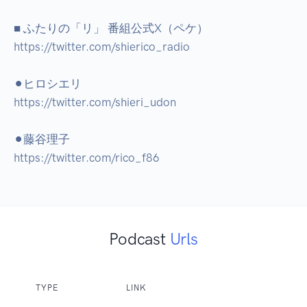
■ ふたりの「リ」 番組公式X（ペケ）

https://twitter.com/shierico_radio

⚫︎ヒロシエリ

https://twitter.com/shieri_udon

⚫︎藤谷理子

https://twitter.com/rico_f86
Podcast
Urls
TYPE
LINK