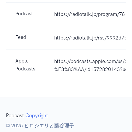
Podcast
https://radiotalk.jp/program/7818
Feed
https://radiotalk.jp/rss/9992d7b
Apple
https://podcasts.apple.com/
Podcasts
%E3%83%AA/id1572820143?uo=
Podcast
Copyright
© 2025 ヒロシエリと藤谷理子