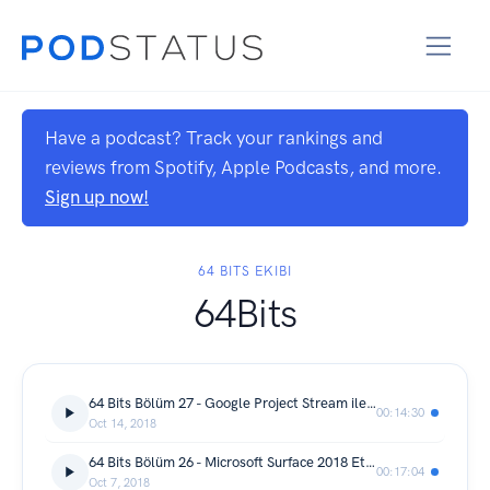
Have a podcast? Track your rankings and
reviews from Spotify, Apple Podcasts, and more.
Sign up now!
64 BITS EKIBI
64Bits
64 Bits Bölüm 27 - Google Project Stream ile Assassin's Creed: Odyssey Oynamak
00:14:30
Oct 14, 2018
64 Bits Bölüm 26 - Microsoft Surface 2018 Etkinliğinde Neler Duyuruldu?
00:17:04
Oct 7, 2018