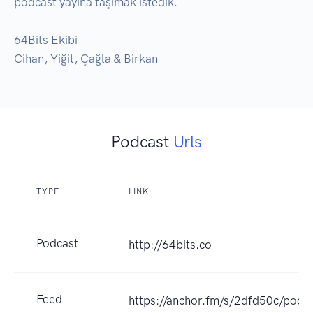
podcast yayına taşımak istedik.

64Bits Ekibi

Cihan, Yiğit, Çağla & Birkan
Podcast
Urls
TYPE
LINK
Podcast
http://64bits.co
Feed
https://anchor.fm/s/2dfd50c/podca