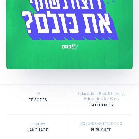
19
Education, Kids & Family,
Education for Kids
EPISODES
CATEGORIES
Hebrew
2025-04-20 12:07:00
LANGUAGE
PUBLISHED