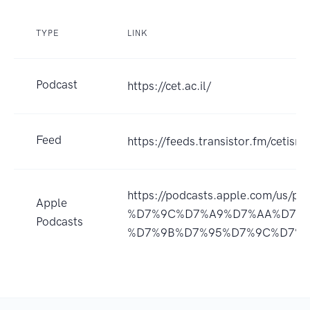
TYPE
LINK
Podcast
https://cet.ac.il/
Feed
https://feeds.transistor.fm/cetisra
https://podcasts.apple.com/u
Apple
%D7%9C%D7%A9%D7%AA%D7%A
Podcasts
%D7%9B%D7%95%D7%9C%D7%9D