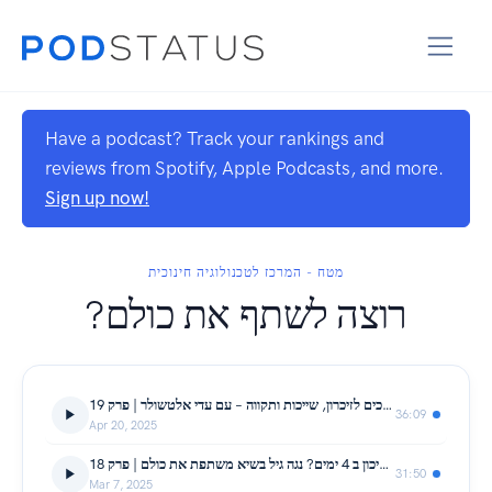
Have a podcast? Track your rankings and
reviews from Spotify, Apple Podcasts, and more.
Sign up now!
מטח - המרכז לטכנולוגיה חינוכית
?רוצה לשתף את כולם
איך מחנכים לזיכרון, שייכות ותקווה – עם עדי אלטשולר | פרק 19
36:09
Apr 20, 2025
איך מקימים תיכון ב 4 ימים? נגה גיל בשיא משתפת את כולם | פרק 18
31:50
Mar 7, 2025