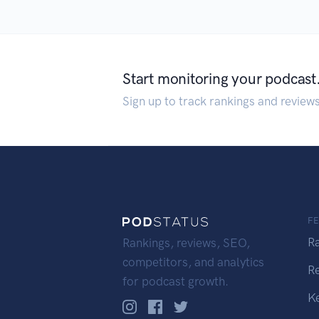
Start monitoring your podcast
Sign up to track rankings and review
F
R
Rankings, reviews, SEO,
competitors, and analytics
R
for podcast growth.
K