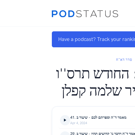
Have a podcast? Track your ranki
סדר דא"ח
 החודש תרס''ו
- שלמה קפלן
41. מאמר ד''ה וספרתם לכם - שיעור ב
Apr 4, 2024
39. ר ד''ה וידבר גו' קדושים תהיו - שיעור ב