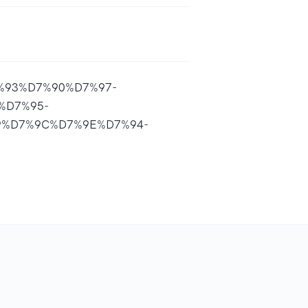
D7%93%D7%90%D7%97-
%D7%95-
9%D7%9C%D7%9E%D7%94-