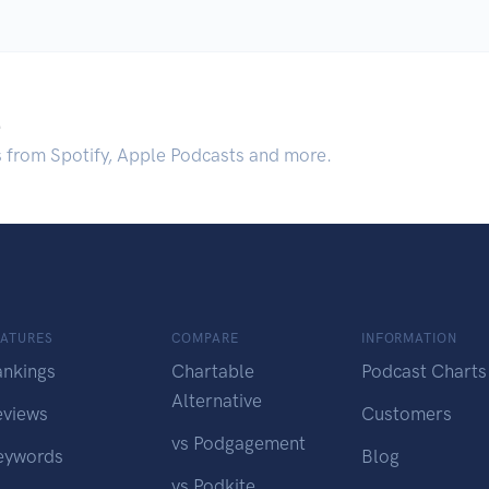
.
s from Spotify, Apple Podcasts and more.
EATURES
COMPARE
INFORMATION
ankings
Chartable
Podcast Charts
Alternative
eviews
Customers
vs Podgagement
eywords
Blog
vs Podkite