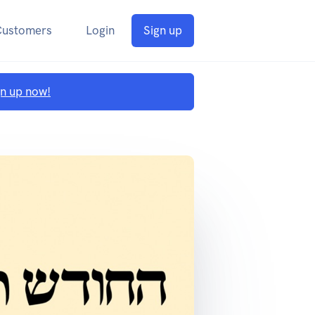
Customers
Login
Sign up
gn up now!