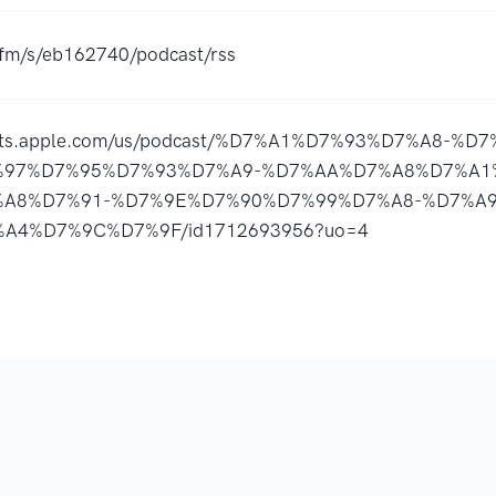
r.fm/s/eb162740/podcast/rss
casts.apple.com/us/podcast/%D7%A1%D7%93%D7%A8-%
%97%D7%95%D7%93%D7%A9-%D7%AA%D7%A8%D7%A1
%A8%D7%91-%D7%9E%D7%90%D7%99%D7%A8-%D7%A
A4%D7%9C%D7%9F/id1712693956?uo=4