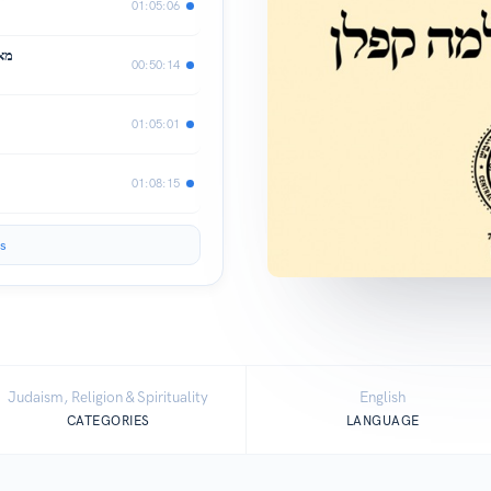
01:05:06
מאמ
00:50:14
01:05:01
01:08:15
s
Judaism, Religion & Spirituality
English
CATEGORIES
LANGUAGE