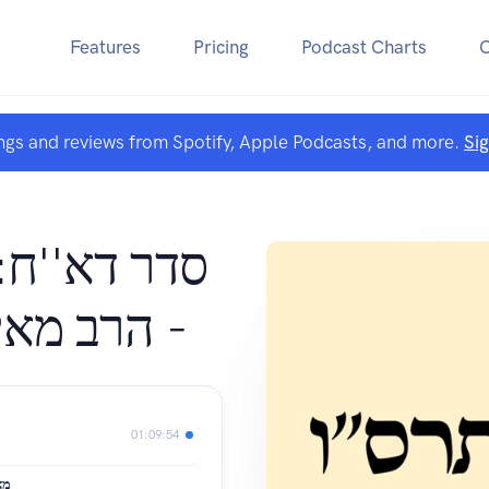
Features
Pricing
Podcast Charts
ngs and reviews from Spotify, Apple Podcasts, and more.
Si
סדר דא''ח:
הרב מאיר 
01:09:54
מאמ