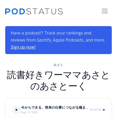
Have a podcast? Track your rankings and
reviews from Spotify, Apple Podcasts, and more.
Sign up now!
あさと
読書好きワーママあさと
のあさとーく
今からできる、将来の仕事につながる種まきとは?フリーランスの生活を覗き見してみて考えたこと『ADHD会社員フリーランスになる』
00:05:50
Aug 19, 2025