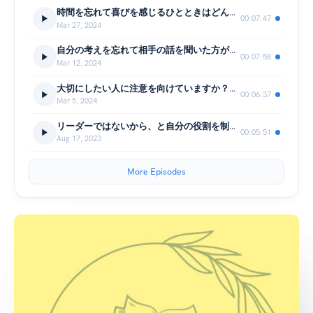
時間を忘れて喜びを感じるひとときはどんな時？働き方を見直す時に考えたいこと 『デンマーク人はなぜ4時に帰っても成果を出せるのか』
00:07:47
Mar 27, 2024
自分の考えを忘れて相手の話を聞いた方が結局面白い会話になる LISTEN――知性豊かで創造力がある人になれる
00:07:58
Mar 12, 2024
大切にしたい人に注意を向けていますか？人生への最高の投資、注意と気配りの進め『グッド・ライフ』幸せになるのに、遅すぎるということはない
00:06:37
Mar 5, 2024
リーダーではないから、と自分の役割を制限していませんか？期待役割について考えてみる『アウトプット思考』
00:05:51
Aug 17, 2023
More Episodes