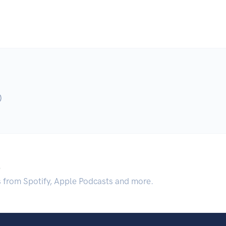
)
.
s from Spotify, Apple Podcasts and more.