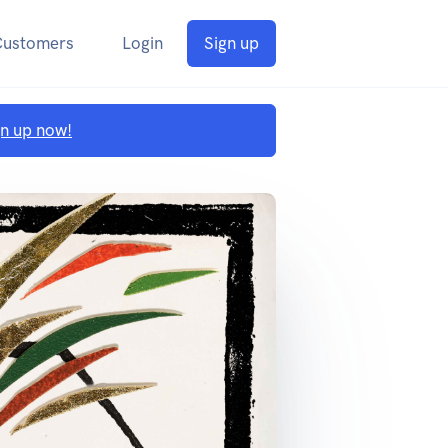
Customers
Login
Sign up
gn up now!