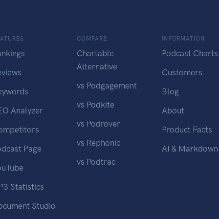
EATURES
COMPARE
INFORMATION
ankings
Chartable
Podcast Charts
Alternative
eviews
Customers
vs Podgagement
eywords
Blog
vs Podkite
EO Analyzer
About
vs Podrover
ompetitors
Product Facts
vs Rephonic
odcast Page
AI & Markdown
vs Podtrac
ouTube
3 Statistics
ocument Studio