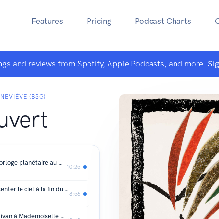
Features
Pricing
Podcast Charts
ngs and reviews from Spotify, Apple Podcasts, and more.
Si
NEVIÈVE (BSG)
ouvert
À la découverte de la plus ancienne horloge planétaire au monde
10:25
Le globe céleste de Coronelli : représenter le ciel à la fin du XVIIe siècle
8:56
Boris Vian traducteur : de Vernon Sullivan à Mademoiselle Julie