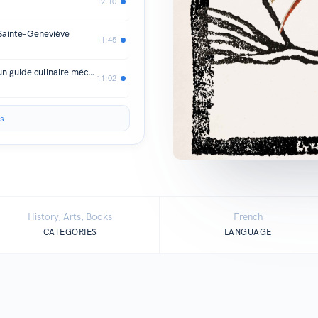
12:10
 Sainte-Geneviève
11:45
En route, à table ! À la découverte d'un guide culinaire méconnu des années 20
11:02
s
History, Arts, Books
French
CATEGORIES
LANGUAGE