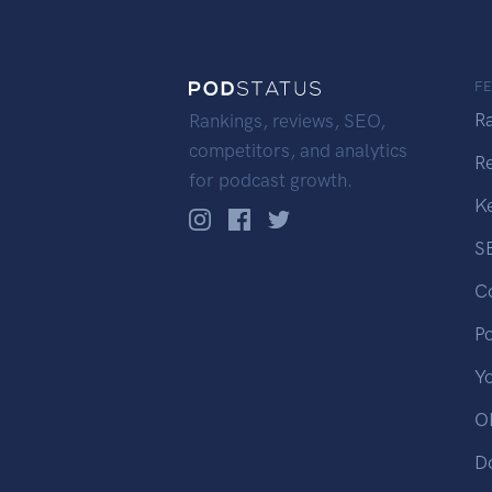
F
R
Rankings, reviews, SEO,
competitors, and analytics
R
for podcast growth.
K
S
C
P
Y
OP
D