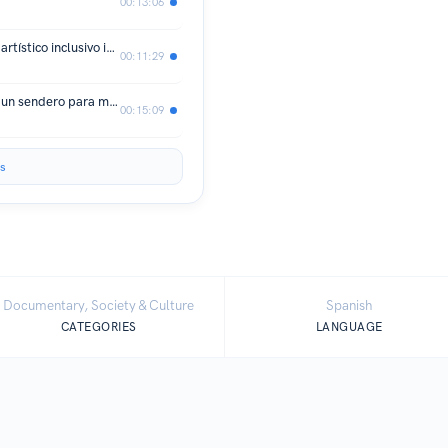
00:13:06
True Ability: Un proyecto australiano artístico inclusivo inspirado en Venezuela | Ep3
00:11:29
La australiana-colombiana que abrió un sendero para mejorar la movilidad en “beneficio de todos” | Ep 1
00:15:09
s
Documentary, Society & Culture
Spanish
CATEGORIES
LANGUAGE