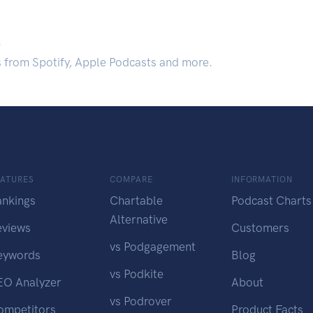
.
s from Spotify, Apple Podcasts and more.
EATURES
COMPARE
INFORMATION
ankings
Chartable
Podcast Charts
Alternative
eviews
Customers
vs Podgagement
eywords
Blog
vs Podkite
EO Analyzer
About
vs Podrover
ompetitors
Product Facts