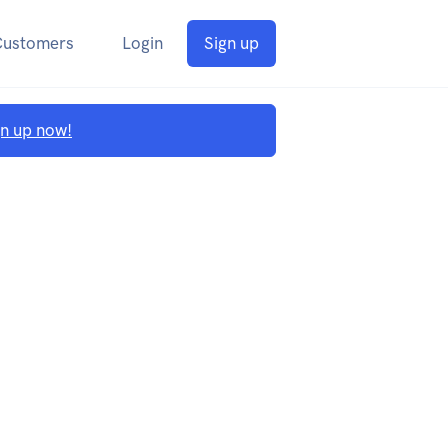
Customers
Login
Sign up
gn up now!