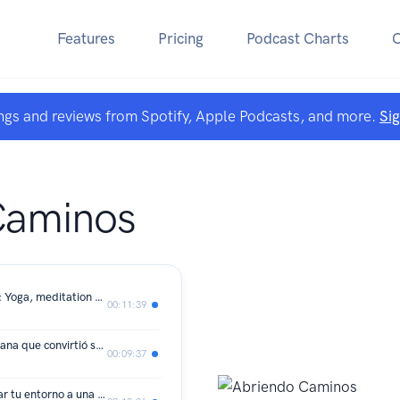
Features
Pricing
Podcast Charts
ngs and reviews from Spotify, Apple Podcasts, and more.
Si
Caminos
'As one door closed, another opened': Yoga, meditation helped Osvaldo come to terms with major vision loss - Yoga y meditación, herramientas con beneficios visibles | Ep 2
00:11:39
La fuerza de Isabel Osuna, la venezolana que convirtió su discapacidad en herramienta de ayuda en Australia| Ep 5
00:09:37
El reto de volver a comenzar y adaptar tu entorno a una vida con una discapacidad “no visible” | Ep 4