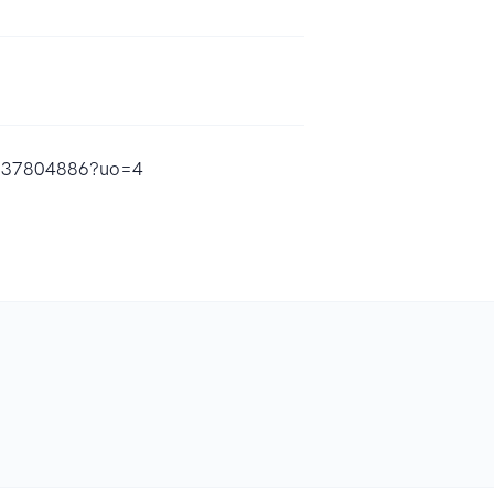
d1637804886?uo=4