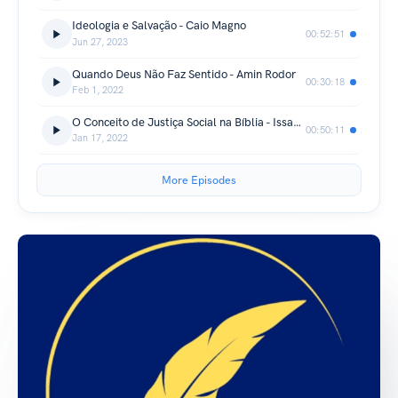
Ideologia e Salvação - Caio Magno
00:52:51
Jun 27, 2023
Quando Deus Não Faz Sentido - Amin Rodor
00:30:18
Feb 1, 2022
O Conceito de Justiça Social na Bíblia - Issac Malheiros
00:50:11
Jan 17, 2022
More Episodes