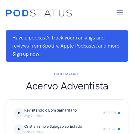
Have a podcast? Track your rankings and
reviews from Spotify, Apple Podcasts, and more.
Sign up now!
CAIO MAGNO
Acervo Adventista
Revisitando o Bom Samaritano
00:32:25
Aug 24, 2025
Cristianismo e Sujeição ao Estado
01:00:46
Feb 24, 2024