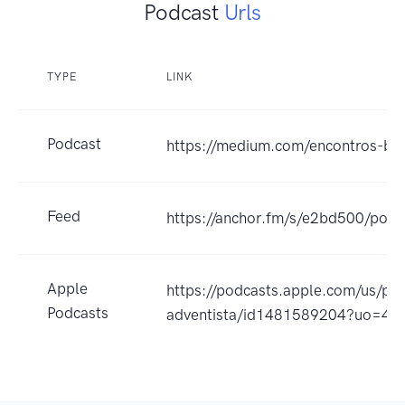
Podcast
Urls
TYPE
LINK
Podcast
https://medium.com/encontros-bib
Feed
https://anchor.fm/s/e2bd500/podc
Apple
https://podcasts.apple.com/us/po
Podcasts
adventista/id1481589204?uo=4