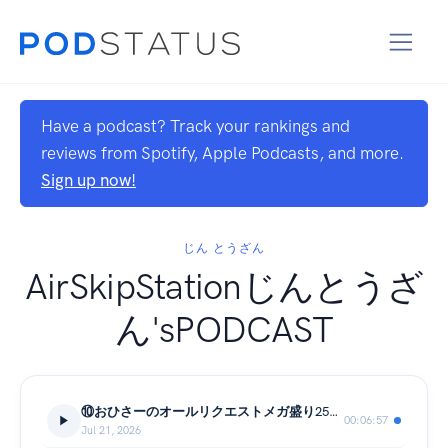
Have a podcast? Track your rankings and
reviews from Spotify, Apple Podcasts, and more.
Sign up now!
じん とうざん
AirSkipStationじんとうざ
ん'sPODCAST
⑩おひさーのオールリクエストメガ盛り25曲SPECIAL
00:06:57
Jul 21, 2026