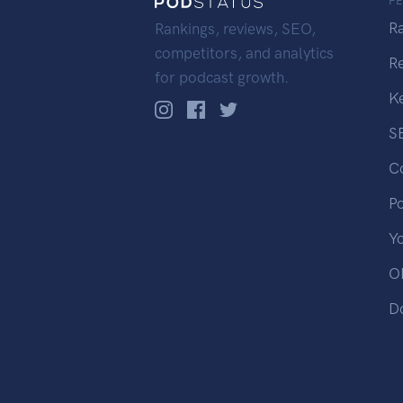
F
R
Rankings, reviews, SEO,
competitors, and analytics
R
for podcast growth.
K
S
C
P
Y
OP
D