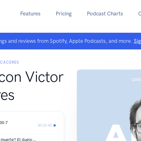
Features
Pricing
Podcast Charts
ngs and reviews from Spotify, Apple Podcasts, and more.
Si
 CÁCERES
con Victor
es
100.7
00:23:43
Episodio #15 - Existe el duelo sin una muerte? El duelo por ruptura de pareja (Parte Dos)