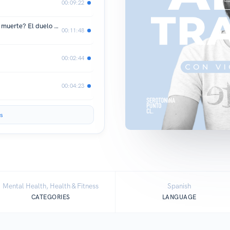
00:09:22
Episodio #14 - Existe el duelo sin una muerte? El duelo por ruptura de pareja (Parte Uno)
00:11:48
00:02:44
00:04:23
s
Mental Health, Health & Fitness
Spanish
CATEGORIES
LANGUAGE