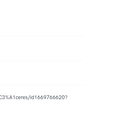
-c%C3%A1ceres/id1669766620?