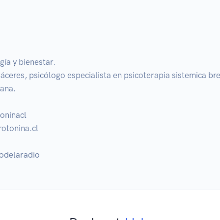
ía y bienestar.

ceres, psicólogo especialista en psicoterapia sistemica breve
na. 

ninacl

otonina.cl

odelaradio