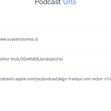
Podcast
Urls
www.soyserotonina.cl
anchor.fm/s/30c4fd08/podcast/rss
podcasts.apple.com/us/podcast/algo-tranqui-con-victor