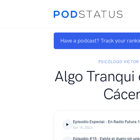
Have a podcast? Track your ranki
PSICÓLOGO VICTOR
Algo Tranqui 
Cácer
Episodio Especial - En Radio Futura 
Apr 16, 2023