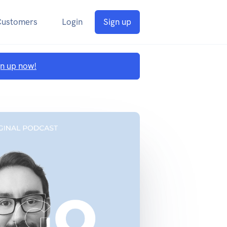
Customers
Login
Sign up
gn up now!