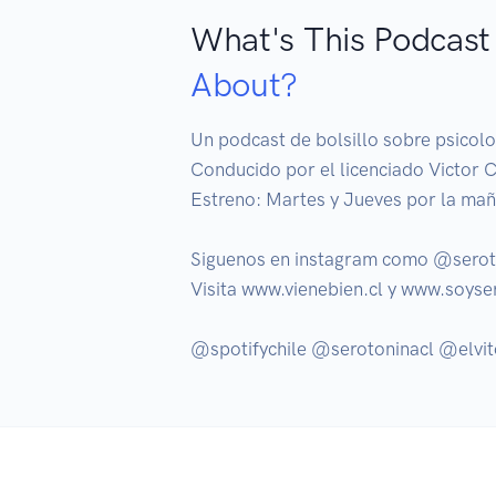
What's This Podcast
About?
Un podcast de bolsillo sobre psicolog
Conducido por el licenciado Victor Cá
Estreno: Martes y Jueves por la maña
Siguenos en instagram como @seroto
Visita www.vienebien.cl y www.soyser
@spotifychile @serotoninacl @elvit