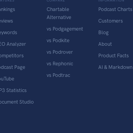
EATURES
COMPARE
INFORMATION
ankings
Chartable
Podcast Charts
Alternative
eviews
Customers
vs Podgagement
eywords
Blog
vs Podkite
EO Analyzer
About
vs Podrover
ompetitors
Product Facts
vs Rephonic
odcast Page
AI & Markdown
vs Podtrac
ouTube
3 Statistics
ocument Studio