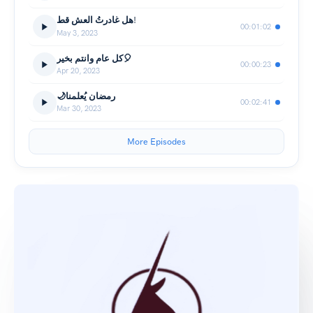
هل غادرتُ العش قط!
00:01:02
May 3, 2023
كل عام وانتم بخير🎈
00:00:23
Apr 20, 2023
00:02:41
Mar 30, 2023
More Episodes