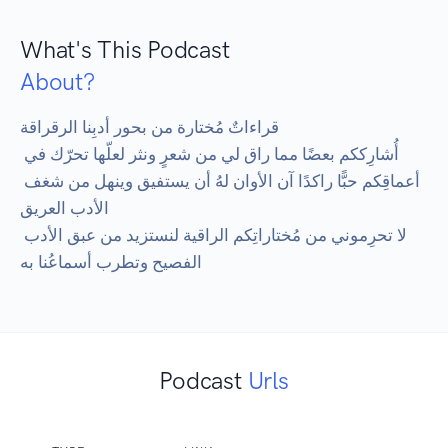
What's This Podcast
About?
قراءاتٌ مُختارة من بحور أدبِنا الرقراقة

أُشارِككم بعضًا مما راق لي من شعرٍ ونثر لعلّها تحرّك في 
أعماقِكم حبًّا راكدًا آن الأوان لهُ أن يستفيق وينهل من شغف 
الأدب العريق

لا تحرِموني من مُختاراتِكم الراقية لنستزيد من عبق الأدب 
الفصيح وتطرب أسماعُنا به
Podcast
Urls