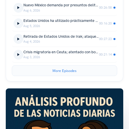
Nuevo México demanda por presuntos delitos sexuales en el rancho de Epstein; Infantino es acusado de chantaje; descubren un artefacto explosivo en un aeropuerto alemán
00:26:58
Aug 6, 2026
Estados Unidos ha utilizado prácticamente todos sus misiles de largo alcance; El-Sayed gana las primarias demócratas de Michigan; una etapa de un cohete de SpaceX se estrella contra la Luna
00:16:20
Aug 5, 2026
Retirada de Estados Unidos de Irak; ataques con drones ucranianos contra Moscú; intervención cambiaria conjunta entre Estados Unidos y Japón; bajos niveles de agua del Rin; enfrentamientos en Etiopía
00:27:23
Aug 4, 2026
Crisis migratoria en Ceuta; atentado con bomba en Moscú; incendios forestales en Grecia; modelos Qwen3.8-Max de Alibaba y V4-Flash de DeepSeek; Alemania estudia prohibir las gafas inteligentes con IA
00:21:14
Aug 3, 2026
More Episodes