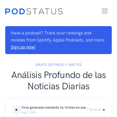
Have a podcast? Track your rankings and
reviews from Spotify, Apple Podcasts, and more.
Sign up now!
GRUPO DE PINOS Y ABETOS
Análisis Profundo de las
Noticias Diarias
Virus generado mediante IA; tiroteo en una escuela de Tailandia; TikToker mexicano asesinado durante una transmisión en vivo; Arabia Saudita, Turquía y Pakistán firmarán un acuerdo conjunto de defensa
00:20:43
Aug 7, 2026