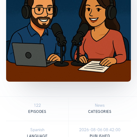
122
News
EPISODES
CATEGORIES
Spanish
2026-08-06 08:42:00
LANGUAGE
PUBLISHED