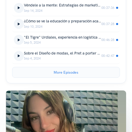
Véndele a la mente: Estrategias de marketing | Capítulo 37 | Por el gusto
00:37:36
Sep 14, 2024
¿Cómo se ve la educación y preparación académica en los niños? | Capítulo 36 | Por el gusto
00:37:28
Sep 10, 2024
"El Tigre" Urdiales, experiencia en logística portuaria, docencia y política | Capítulo 35 | Por el gusto
00:46:28
Sep 5, 2024
Sobre el Diseño de modas, el Pret a porter y Fast fashion | Capítulo 34 | Por el gusto
00:42:47
Sep 4, 2024
More Episodes