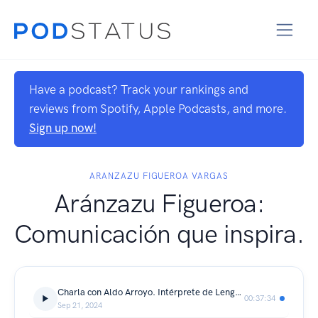
Have a podcast? Track your rankings and
reviews from Spotify, Apple Podcasts, and more.
Sign up now!
ARANZAZU FIGUEROA VARGAS
Aránzazu Figueroa:
Comunicación que inspira.
Charla con Aldo Arroyo. Intérprete de Lengua de Señas Mexicana | Capítulo 38 | Por el gusto
00:37:34
Sep 21, 2024