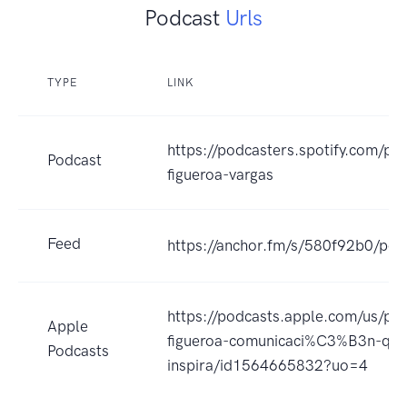
Podcast
Urls
TYPE
LINK
https://podcasters.spotify.com/p
Podcast
figueroa-vargas
Feed
https://anchor.fm/s/580f92b0/pod
https://podcasts.apple.com/us/p
Apple
figueroa-comunicaci%C3%B3n-que
Podcasts
inspira/id1564665832?uo=4