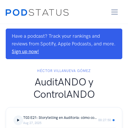
Have a podcast? Track your rankings and
reviews from Spotify, Apple Podcasts, and more.
Sign up now!
HÉCTOR VILLANUEVA GÓMEZ
AuditANDO y
ControlANDO
T03 E21: Storytelling en Auditoría: cómo comunicar hallazgos con impacto
00:27:50
Aug 27, 2025