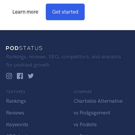
Learn more
Get started
Rankings, reviews, SEO, competitors, and analytics
for podcast growth.
FEATURES
COMPARE
Rankings
Chartable Alternative
Reviews
vs Podgagement
Keywords
vs Podkite