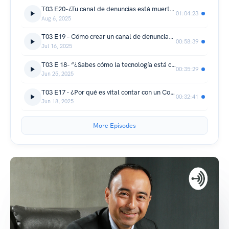
T03 E20-¿Tu canal de denuncias está muerto? Así lo vuelves una herramienta viva y útil
01:04:23
Aug 6, 2025
T03 E19 – Cómo crear un canal de denuncias que funcione: Clave para una Cultura Ética Viva
00:58:39
Jul 16, 2025
T03 E 18- “¿Sabes cómo la tecnología está cambiando las reglas del juego en auditoría interna?”
00:35:29
Jun 25, 2025
T03 E17 - ¿Por qué es vital contar con un Comité de Auditoría y una función formal de Auditoría Interna en tu organización?
00:32:41
Jun 18, 2025
More Episodes