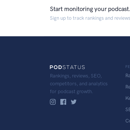
Start monitoring your podcast
Sign up to track rankings and review
F
R
Rankings, reviews, SEO,
competitors, and analytics
R
for podcast growth.
K
S
C