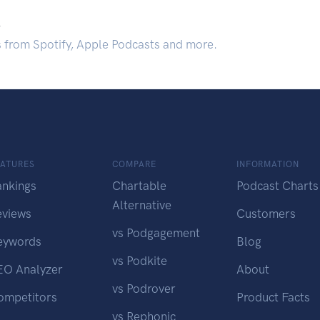
.
s from Spotify, Apple Podcasts and more.
EATURES
COMPARE
INFORMATION
ankings
Chartable
Podcast Charts
Alternative
eviews
Customers
vs Podgagement
eywords
Blog
vs Podkite
EO Analyzer
About
vs Podrover
ompetitors
Product Facts
vs Rephonic