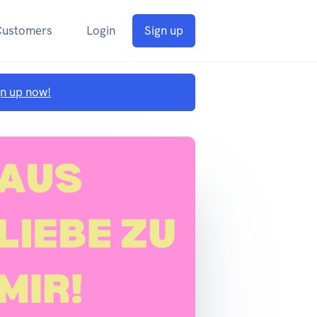
Customers
Login
Sign up
gn up now!