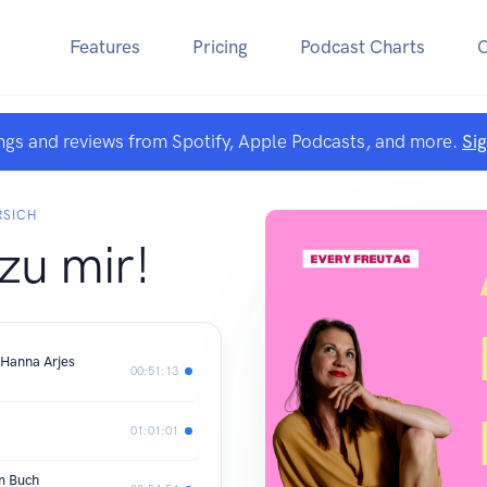
Features
Pricing
Podcast Charts
ngs and reviews from Spotify, Apple Podcasts, and more.
Si
RSICH
zu mir!
 Hanna Arjes
00:51:13
01:01:01
m Buch