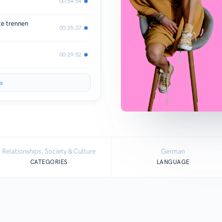
00:54:54
te trennen
00:25:37
00:29:52
s
Relationships, Society & Culture
German
CATEGORIES
LANGUAGE