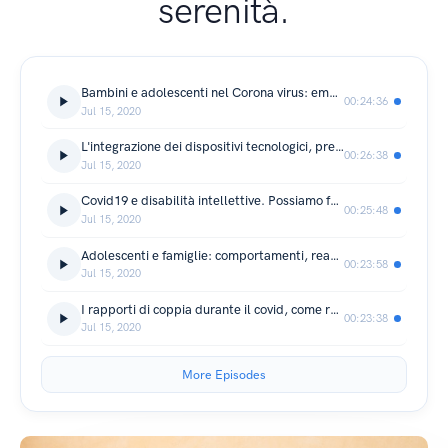
serenità.
Bambini e adolescenti nel Corona virus: emozioni, bisogni e relazioni familiari. Dott. ssa Marcella Caputi e Dott.ssa Barbara Forresi
00:24:36
Jul 15, 2020
L'integrazione dei dispositivi tecnologici, pre e post Covid19, nel trattamento dei disturbi specifici dell'età evolutiva. Intervista al Dott. Alessandro Crippa
00:26:38
Jul 15, 2020
Covid19 e disabilità intellettive. Possiamo fare di questa difficile esperienza una spinta verso nuovi modelli di cura? Dott. Davide Carnevali
00:25:48
Jul 15, 2020
Adolescenti e famiglie: comportamenti, reazioni e risposte al coronavirus. Prof. Giampaolo Nicolais
00:23:58
Jul 15, 2020
I rapporti di coppia durante il covid, come relazionarsi e come affrontare la ripresa. Dott.ssa Vincenza Bonsignore
00:23:38
Jul 15, 2020
More Episodes